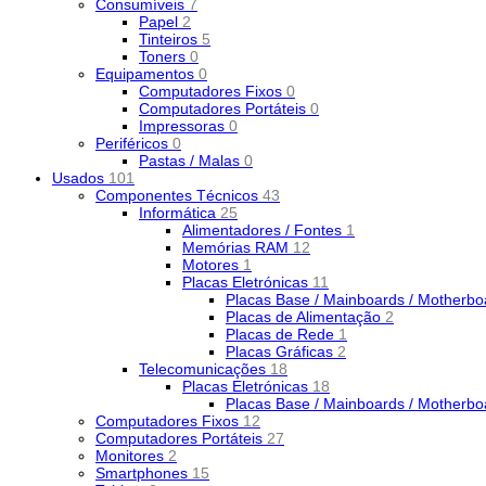
Consumíveis
7
Papel
2
Tinteiros
5
Toners
0
Equipamentos
0
Computadores Fixos
0
Computadores Portáteis
0
Impressoras
0
Periféricos
0
Pastas / Malas
0
Usados
101
Componentes Técnicos
43
Informática
25
Alimentadores / Fontes
1
Memórias RAM
12
Motores
1
Placas Eletrónicas
11
Placas Base / Mainboards / Motherb
Placas de Alimentação
2
Placas de Rede
1
Placas Gráficas
2
Telecomunicações
18
Placas Eletrónicas
18
Placas Base / Mainboards / Motherb
Computadores Fixos
12
Computadores Portáteis
27
Monitores
2
Smartphones
15