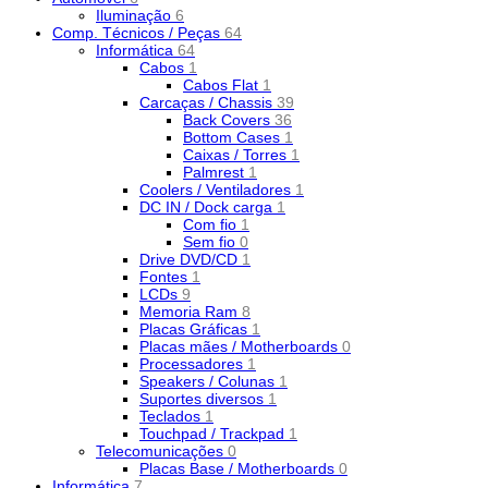
Iluminação
6
Comp. Técnicos / Peças
64
Informática
64
Cabos
1
Cabos Flat
1
Carcaças / Chassis
39
Back Covers
36
Bottom Cases
1
Caixas / Torres
1
Palmrest
1
Coolers / Ventiladores
1
DC IN / Dock carga
1
Com fio
1
Sem fio
0
Drive DVD/CD
1
Fontes
1
LCDs
9
Memoria Ram
8
Placas Gráficas
1
Placas mães / Motherboards
0
Processadores
1
Speakers / Colunas
1
Suportes diversos
1
Teclados
1
Touchpad / Trackpad
1
Telecomunicações
0
Placas Base / Motherboards
0
Informática
7