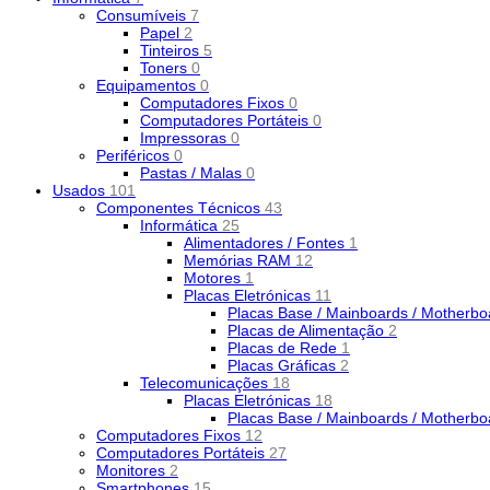
Consumíveis
7
Papel
2
Tinteiros
5
Toners
0
Equipamentos
0
Computadores Fixos
0
Computadores Portáteis
0
Impressoras
0
Periféricos
0
Pastas / Malas
0
Usados
101
Componentes Técnicos
43
Informática
25
Alimentadores / Fontes
1
Memórias RAM
12
Motores
1
Placas Eletrónicas
11
Placas Base / Mainboards / Motherb
Placas de Alimentação
2
Placas de Rede
1
Placas Gráficas
2
Telecomunicações
18
Placas Eletrónicas
18
Placas Base / Mainboards / Motherb
Computadores Fixos
12
Computadores Portáteis
27
Monitores
2
Smartphones
15