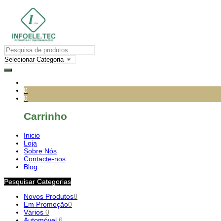
0
0
Carrinho
Inicio
Loja
Sobre Nós
Contacte-nos
Blog
Pesquisar Categorias
Novos Produtos
8
Em Promoção
0
Vários
0
Automóvel
6