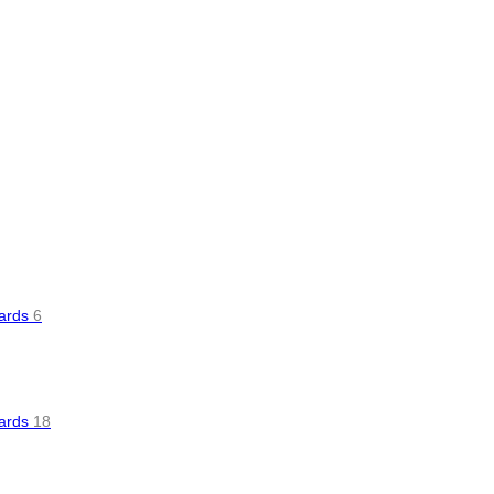
oards
6
oards
18