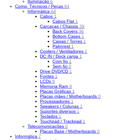
Iluminação
6
Comp. Técnicos / Peças
64
Informática
64
Cabos
1
Cabos Flat
1
Carcaças / Chassis
39
Back Covers
36
Bottom Cases
1
Caixas / Torres
1
Palmrest
1
Coolers / Ventiladores
1
DC IN / Dock carga
1
Com fio
1
Sem fio
0
Drive DVD/CD
1
Fontes
1
LCDs
9
Memoria Ram
8
Placas Gráficas
1
Placas mães / Motherboards
0
Processadores
1
Speakers / Colunas
1
Suportes diversos
1
Teclados
1
Touchpad / Trackpad
1
Telecomunicações
0
Placas Base / Motherboards
0
Informática
7