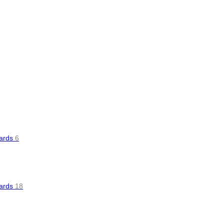
oards
6
oards
18