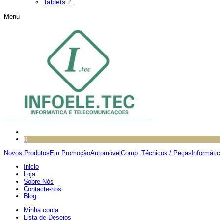
Tablets
2
Menu
0
Novos Produtos
Em Promoção
Automóvel
Comp. Técnicos / Peças
Informáti
Inicio
Loja
Sobre Nós
Contacte-nos
Blog
Minha conta
Lista de Desejos