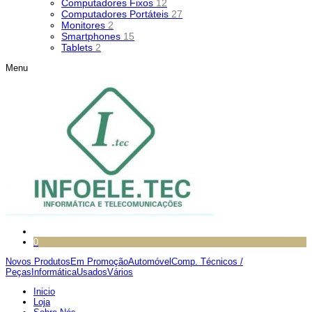
Computadores Fixos
12
Computadores Portáteis
27
Monitores
2
Smartphones
15
Tablets
2
Menu
0
Novos Produtos
Em Promoção
Automóvel
Comp. Técnicos /
Peças
Informática
Usados
Vários
Inicio
Loja