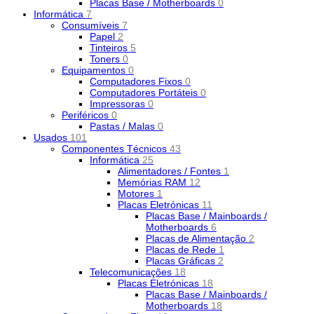
Placas Base / Motherboards
0
Informática
7
Consumíveis
7
Papel
2
Tinteiros
5
Toners
0
Equipamentos
0
Computadores Fixos
0
Computadores Portáteis
0
Impressoras
0
Periféricos
0
Pastas / Malas
0
Usados
101
Componentes Técnicos
43
Informática
25
Alimentadores / Fontes
1
Memórias RAM
12
Motores
1
Placas Eletrónicas
11
Placas Base / Mainboards /
Motherboards
6
Placas de Alimentação
2
Placas de Rede
1
Placas Gráficas
2
Telecomunicações
18
Placas Eletrónicas
18
Placas Base / Mainboards /
Motherboards
18