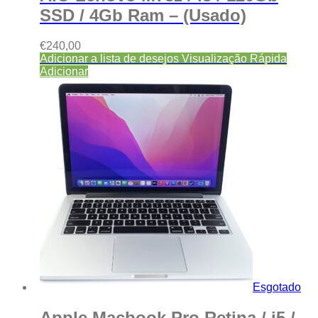
SSD / 4Gb Ram – (Usado)
€
240,00
Adicionar a lista de desejos
Visualização Rápida
Adicionar
Esgotado
Apple Macbook Pro Retina / i5 /