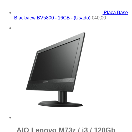
Placa Base
Blackview BV5800 - 16GB - (Usado)
€
40,00
AIO Lenovo M73z / i3 / 120Gb