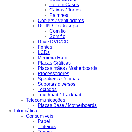
Bottom Cases
Caixas / Torres
Palmrest
Coolers / Ventiladores
DC IN / Dock carga
Com fio
Sem fio
Drive DVD/CD
Fontes
LCDs
Memoria Ram
Placas Gráficas
Placas mães / Motherboards
Processadores
Speakers / Colunas
Suportes diversos
Teclados
Touchpad / Trackpad
Telecomunicações
Placas Base / Motherboards
Informática
Consumíveis
Papel
Tinteiros
Toners