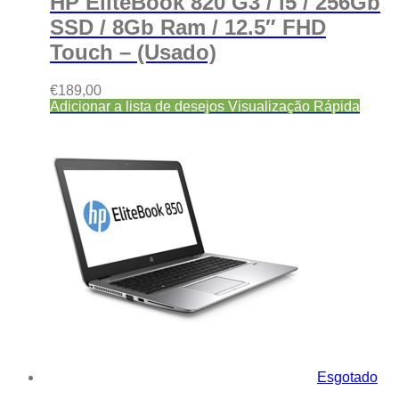
HP EliteBook 820 G3 / i5 / 256Gb
SSD / 8Gb Ram / 12.5″ FHD
Touch – (Usado)
€
189,00
Adicionar a lista de desejos
Visualização Rápida
Esgotado