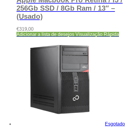
256Gb SSD / 8Gb Ram / 13″ –
(Usado)
€
319,00
Adicionar a lista de desejos
Visualização Rápida
Esgotado