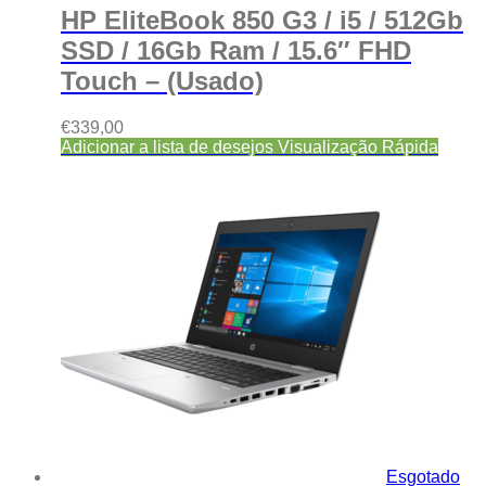
HP EliteBook 850 G3 / i5 / 512Gb
SSD / 16Gb Ram / 15.6″ FHD
Touch – (Usado)
€
339,00
Adicionar a lista de desejos
Visualização Rápida
Esgotado