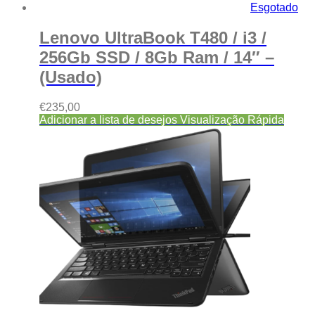
Esgotado
Lenovo UltraBook T480 / i3 /
256Gb SSD / 8Gb Ram / 14″ –
(Usado)
€
235,00
Adicionar a lista de desejos
Visualização Rápida