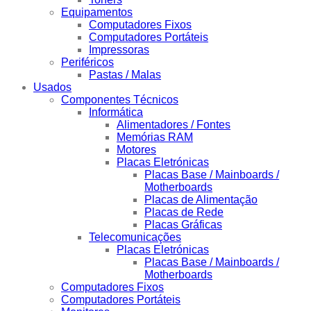
Equipamentos
Computadores Fixos
Computadores Portáteis
Impressoras
Periféricos
Pastas / Malas
Usados
Componentes Técnicos
Informática
Alimentadores / Fontes
Memórias RAM
Motores
Placas Eletrónicas
Placas Base / Mainboards /
Motherboards
Placas de Alimentação
Placas de Rede
Placas Gráficas
Telecomunicações
Placas Eletrónicas
Placas Base / Mainboards /
Motherboards
Computadores Fixos
Computadores Portáteis