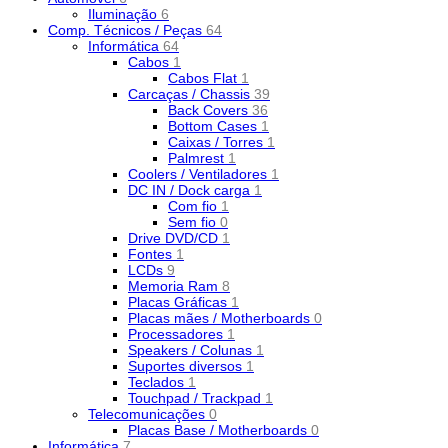
Iluminação
6
Comp. Técnicos / Peças
64
Informática
64
Cabos
1
Cabos Flat
1
Carcaças / Chassis
39
Back Covers
36
Bottom Cases
1
Caixas / Torres
1
Palmrest
1
Coolers / Ventiladores
1
DC IN / Dock carga
1
Com fio
1
Sem fio
0
Drive DVD/CD
1
Fontes
1
LCDs
9
Memoria Ram
8
Placas Gráficas
1
Placas mães / Motherboards
0
Processadores
1
Speakers / Colunas
1
Suportes diversos
1
Teclados
1
Touchpad / Trackpad
1
Telecomunicações
0
Placas Base / Motherboards
0
Informática
7