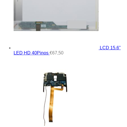
LCD 15.6"
LED HD 40Pinos
€
67,50