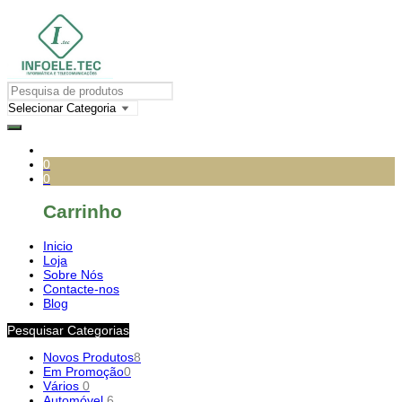
0
0
Carrinho
Inicio
Loja
Sobre Nós
Contacte-nos
Blog
Pesquisar Categorias
Novos Produtos
8
Em Promoção
0
Vários
0
Automóvel
6