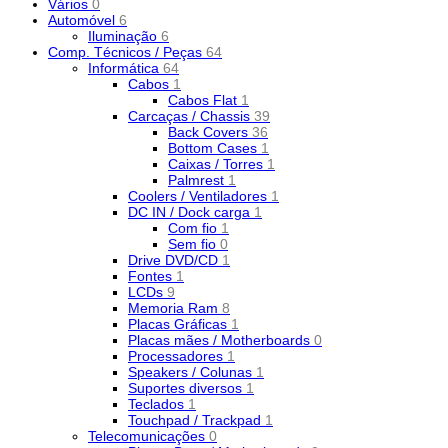
Vários
0
Automóvel
6
Iluminação
6
Comp. Técnicos / Peças
64
Informática
64
Cabos
1
Cabos Flat
1
Carcaças / Chassis
39
Back Covers
36
Bottom Cases
1
Caixas / Torres
1
Palmrest
1
Coolers / Ventiladores
1
DC IN / Dock carga
1
Com fio
1
Sem fio
0
Drive DVD/CD
1
Fontes
1
LCDs
9
Memoria Ram
8
Placas Gráficas
1
Placas mães / Motherboards
0
Processadores
1
Speakers / Colunas
1
Suportes diversos
1
Teclados
1
Touchpad / Trackpad
1
Telecomunicações
0