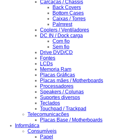
Carcaças / Chassis
Back Covers
Bottom Cases
Caixas / Torres
Palmrest
Coolers / Ventiladores
DC IN / Dock carga
Com fio
Sem fio
Drive DVD/CD
Fontes
LCDs
Memoria Ram
Placas Gráficas
Placas mães / Motherboards
Processadores
Speakers / Colunas
Suportes diversos
Teclados
Touchpad / Trackpad
Telecomunicações
Placas Base / Motherboards
Informática
Consumíveis
Papel