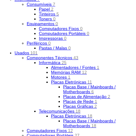
Consumíveis
7
Papel
2
Tinteiros
5
Toners
0
Equipamentos
0
Computadores Fixos
0
Computadores Portáteis
0
Impressoras
0
Periféricos
0
Pastas / Malas
0
Usados
101
Componentes Técnicos
43
Informática
25
Alimentadores / Fontes
1
Memórias RAM
12
Motores
1
Placas Eletrónicas
11
Placas Base / Mainboards /
Motherboards
6
Placas de Alimentação
2
Placas de Rede
1
Placas Gráficas
2
Telecomunicações
18
Placas Eletrónicas
18
Placas Base / Mainboards /
Motherboards
18
Computadores Fixos
12
Computadores Portáteis
27