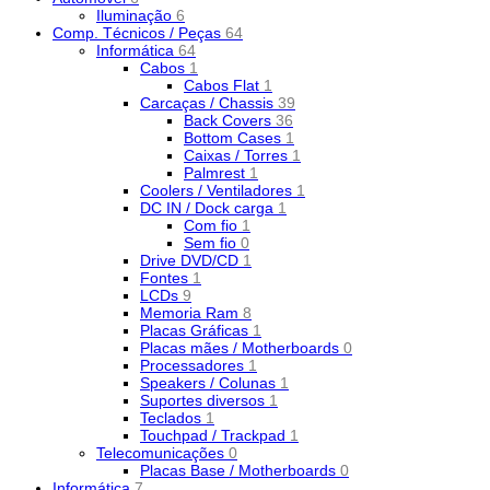
Iluminação
6
Comp. Técnicos / Peças
64
Informática
64
Cabos
1
Cabos Flat
1
Carcaças / Chassis
39
Back Covers
36
Bottom Cases
1
Caixas / Torres
1
Palmrest
1
Coolers / Ventiladores
1
DC IN / Dock carga
1
Com fio
1
Sem fio
0
Drive DVD/CD
1
Fontes
1
LCDs
9
Memoria Ram
8
Placas Gráficas
1
Placas mães / Motherboards
0
Processadores
1
Speakers / Colunas
1
Suportes diversos
1
Teclados
1
Touchpad / Trackpad
1
Telecomunicações
0
Placas Base / Motherboards
0
Informática
7