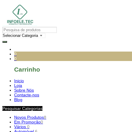
0
0
Carrinho
Inicio
Loja
Sobre Nós
Contacte-nos
Blog
Pesquisar Categorias
Novos Produtos
8
Em Promoção
0
Vários
0
Automóvel
6