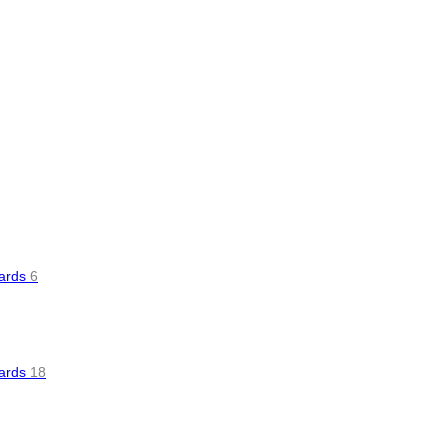
oards
6
oards
18