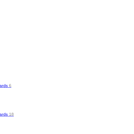
oards
6
oards
18