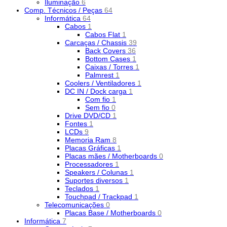
Iluminação
6
Comp. Técnicos / Peças
64
Informática
64
Cabos
1
Cabos Flat
1
Carcaças / Chassis
39
Back Covers
36
Bottom Cases
1
Caixas / Torres
1
Palmrest
1
Coolers / Ventiladores
1
DC IN / Dock carga
1
Com fio
1
Sem fio
0
Drive DVD/CD
1
Fontes
1
LCDs
9
Memoria Ram
8
Placas Gráficas
1
Placas mães / Motherboards
0
Processadores
1
Speakers / Colunas
1
Suportes diversos
1
Teclados
1
Touchpad / Trackpad
1
Telecomunicações
0
Placas Base / Motherboards
0
Informática
7