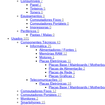
Consumíveis
7
Papel
2
Tinteiros
5
Toners
0
Equipamentos
0
Computadores Fixos
0
Computadores Portáteis
0
Impressoras
0
Periféricos
0
Pastas / Malas
0
Usados
101
Componentes Técnicos
43
Informática
25
Alimentadores / Fontes
1
Memórias RAM
12
Motores
1
Placas Eletrónicas
11
Placas Base / Mainboards / Motherb
Placas de Alimentação
2
Placas de Rede
1
Placas Gráficas
2
Telecomunicações
18
Placas Eletrónicas
18
Placas Base / Mainboards / Motherb
Computadores Fixos
12
Computadores Portáteis
27
Monitores
2
Smartphones
15