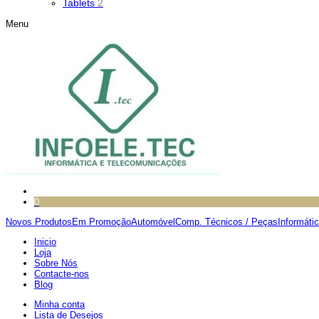
Tablets
2
Menu
0
Novos Produtos
Em Promoção
Automóvel
Comp. Técnicos / Peças
Informáti
Inicio
Loja
Sobre Nós
Contacte-nos
Blog
Minha conta
Lista de Desejos