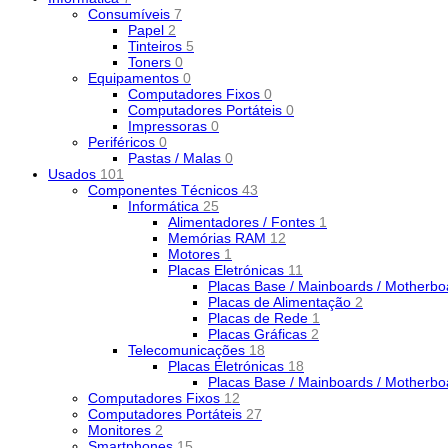
Consumíveis
7
Papel
2
Tinteiros
5
Toners
0
Equipamentos
0
Computadores Fixos
0
Computadores Portáteis
0
Impressoras
0
Periféricos
0
Pastas / Malas
0
Usados
101
Componentes Técnicos
43
Informática
25
Alimentadores / Fontes
1
Memórias RAM
12
Motores
1
Placas Eletrónicas
11
Placas Base / Mainboards / Motherb
Placas de Alimentação
2
Placas de Rede
1
Placas Gráficas
2
Telecomunicações
18
Placas Eletrónicas
18
Placas Base / Mainboards / Motherb
Computadores Fixos
12
Computadores Portáteis
27
Monitores
2
Smartphones
15