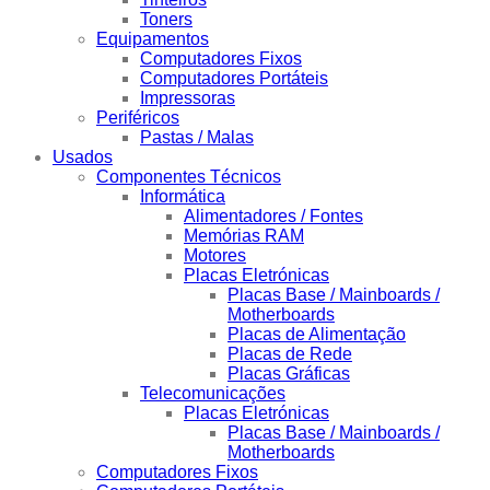
Toners
Equipamentos
Computadores Fixos
Computadores Portáteis
Impressoras
Periféricos
Pastas / Malas
Usados
Componentes Técnicos
Informática
Alimentadores / Fontes
Memórias RAM
Motores
Placas Eletrónicas
Placas Base / Mainboards /
Motherboards
Placas de Alimentação
Placas de Rede
Placas Gráficas
Telecomunicações
Placas Eletrónicas
Placas Base / Mainboards /
Motherboards
Computadores Fixos