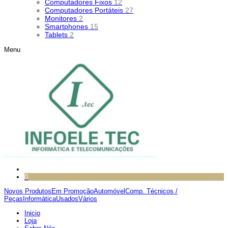
Computadores Fixos
12
Computadores Portáteis
27
Monitores
2
Smartphones
15
Tablets
2
Menu
0
Novos Produtos
Em Promoção
Automóvel
Comp. Técnicos /
Peças
Informática
Usados
Vários
Inicio
Loja