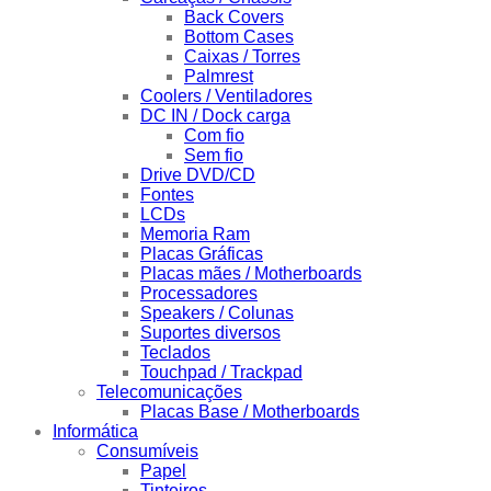
Back Covers
Bottom Cases
Caixas / Torres
Palmrest
Coolers / Ventiladores
DC IN / Dock carga
Com fio
Sem fio
Drive DVD/CD
Fontes
LCDs
Memoria Ram
Placas Gráficas
Placas mães / Motherboards
Processadores
Speakers / Colunas
Suportes diversos
Teclados
Touchpad / Trackpad
Telecomunicações
Placas Base / Motherboards
Informática
Consumíveis
Papel
Tinteiros