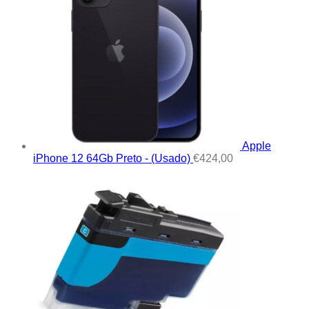
Apple
iPhone 12 64Gb Preto - (Usado)
€
424,00