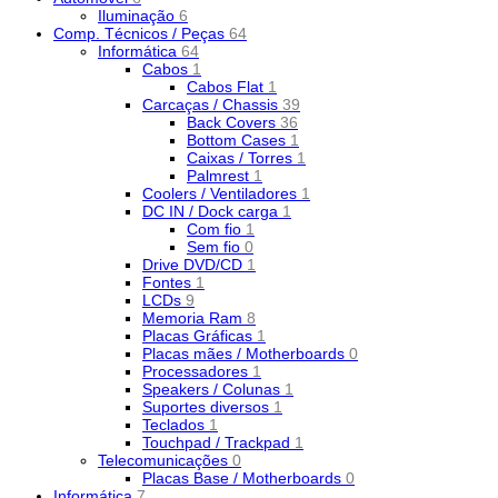
Iluminação
6
Comp. Técnicos / Peças
64
Informática
64
Cabos
1
Cabos Flat
1
Carcaças / Chassis
39
Back Covers
36
Bottom Cases
1
Caixas / Torres
1
Palmrest
1
Coolers / Ventiladores
1
DC IN / Dock carga
1
Com fio
1
Sem fio
0
Drive DVD/CD
1
Fontes
1
LCDs
9
Memoria Ram
8
Placas Gráficas
1
Placas mães / Motherboards
0
Processadores
1
Speakers / Colunas
1
Suportes diversos
1
Teclados
1
Touchpad / Trackpad
1
Telecomunicações
0
Placas Base / Motherboards
0
Informática
7