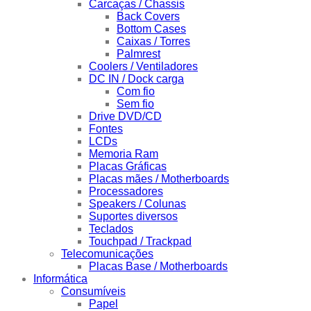
Carcaças / Chassis
Back Covers
Bottom Cases
Caixas / Torres
Palmrest
Coolers / Ventiladores
DC IN / Dock carga
Com fio
Sem fio
Drive DVD/CD
Fontes
LCDs
Memoria Ram
Placas Gráficas
Placas mães / Motherboards
Processadores
Speakers / Colunas
Suportes diversos
Teclados
Touchpad / Trackpad
Telecomunicações
Placas Base / Motherboards
Informática
Consumíveis
Papel