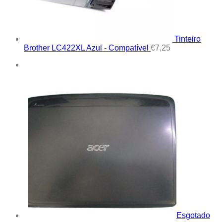
Tinteiro
Brother LC422XL Azul - Compatível
€
7,25
Esgotado