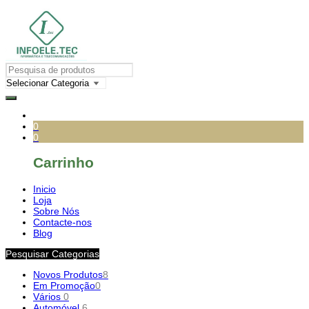
0
0
Carrinho
Inicio
Loja
Sobre Nós
Contacte-nos
Blog
Pesquisar Categorias
Novos Produtos
8
Em Promoção
0
Vários
0
Automóvel
6