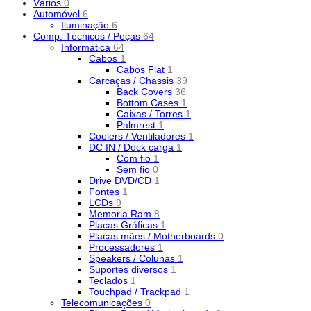
Vários
0
Automóvel
6
Iluminação
6
Comp. Técnicos / Peças
64
Informática
64
Cabos
1
Cabos Flat
1
Carcaças / Chassis
39
Back Covers
36
Bottom Cases
1
Caixas / Torres
1
Palmrest
1
Coolers / Ventiladores
1
DC IN / Dock carga
1
Com fio
1
Sem fio
0
Drive DVD/CD
1
Fontes
1
LCDs
9
Memoria Ram
8
Placas Gráficas
1
Placas mães / Motherboards
0
Processadores
1
Speakers / Colunas
1
Suportes diversos
1
Teclados
1
Touchpad / Trackpad
1
Telecomunicações
0