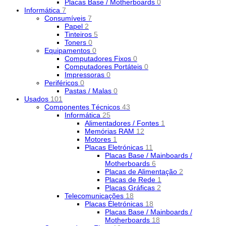
Placas Base / Motherboards
0
Informática
7
Consumíveis
7
Papel
2
Tinteiros
5
Toners
0
Equipamentos
0
Computadores Fixos
0
Computadores Portáteis
0
Impressoras
0
Periféricos
0
Pastas / Malas
0
Usados
101
Componentes Técnicos
43
Informática
25
Alimentadores / Fontes
1
Memórias RAM
12
Motores
1
Placas Eletrónicas
11
Placas Base / Mainboards /
Motherboards
6
Placas de Alimentação
2
Placas de Rede
1
Placas Gráficas
2
Telecomunicações
18
Placas Eletrónicas
18
Placas Base / Mainboards /
Motherboards
18