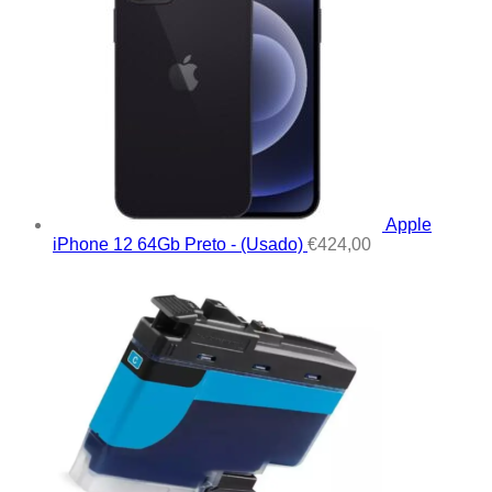
Apple
iPhone 12 64Gb Preto - (Usado)
€
424,00