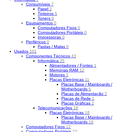
Consumíveis
7
Papel
2
Tinteiros
5
Toners
0
Equipamentos
0
Computadores Fixos
0
Computadores Portáteis
0
Impressoras
0
Periféricos
0
Pastas / Malas
0
Usados
101
Componentes Técnicos
43
Informática
25
Alimentadores / Fontes
1
Memórias RAM
12
Motores
1
Placas Eletrónicas
11
Placas Base / Mainboards /
Motherboards
6
Placas de Alimentação
2
Placas de Rede
1
Placas Gráficas
2
Telecomunicações
18
Placas Eletrónicas
18
Placas Base / Mainboards /
Motherboards
18
Computadores Fixos
12
Computadores Portáteis
27