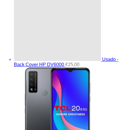
Usado -
Back Cover HP DV6000
€
25,00