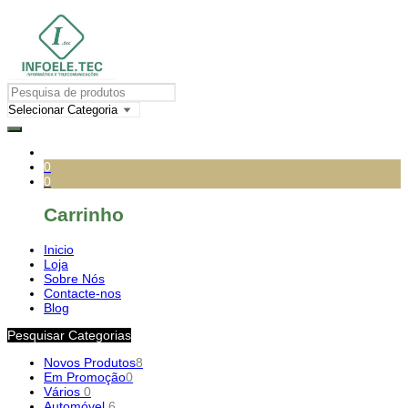
0
0
Carrinho
Inicio
Loja
Sobre Nós
Contacte-nos
Blog
Pesquisar Categorias
Novos Produtos
8
Em Promoção
0
Vários
0
Automóvel
6