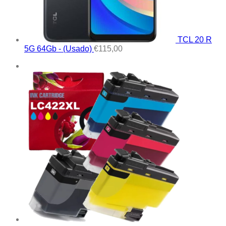
TCL 20 R
5G 64Gb - (Usado)
€
115,00