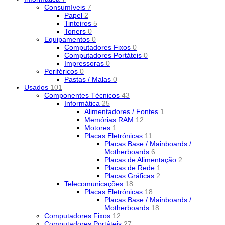
Consumíveis
7
Papel
2
Tinteiros
5
Toners
0
Equipamentos
0
Computadores Fixos
0
Computadores Portáteis
0
Impressoras
0
Periféricos
0
Pastas / Malas
0
Usados
101
Componentes Técnicos
43
Informática
25
Alimentadores / Fontes
1
Memórias RAM
12
Motores
1
Placas Eletrónicas
11
Placas Base / Mainboards /
Motherboards
6
Placas de Alimentação
2
Placas de Rede
1
Placas Gráficas
2
Telecomunicações
18
Placas Eletrónicas
18
Placas Base / Mainboards /
Motherboards
18
Computadores Fixos
12
Computadores Portáteis
27