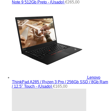
Note 9 512Gb Preto - (Usado)
€
265,00
Lenovo
ThinkPad A285 / Ryzen 3 Pro / 256Gb SSD / 8Gb Ram
/ 12.5" Touch - (Usado)
€
165,00