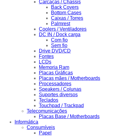
Carcaças / Chassis
Back Covers
Bottom Cases
Caixas / Torres
Palmrest
Coolers / Ventiladores
DC IN / Dock carga
Com fio
Sem fio
Drive DVD/CD
Fontes
LCDs
Memoria Ram
Placas Gráficas
Placas mães / Motherboards
Processadores
Speakers / Colunas
Suportes diversos
Teclados
Touchpad / Trackpad
Telecomunicações
Placas Base / Motherboards
Informática
Consumíveis
Papel