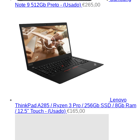
Note 9 512Gb Preto - (Usado)
€
265,00
Lenovo
ThinkPad A285 / Ryzen 3 Pro / 256Gb SSD / 8Gb Ram
/ 12.5" Touch - (Usado)
€
165,00