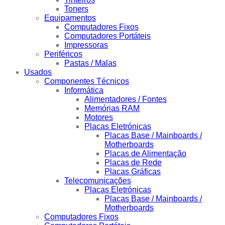
Toners
Equipamentos
Computadores Fixos
Computadores Portáteis
Impressoras
Periféricos
Pastas / Malas
Usados
Componentes Técnicos
Informática
Alimentadores / Fontes
Memórias RAM
Motores
Placas Eletrónicas
Placas Base / Mainboards /
Motherboards
Placas de Alimentação
Placas de Rede
Placas Gráficas
Telecomunicações
Placas Eletrónicas
Placas Base / Mainboards /
Motherboards
Computadores Fixos