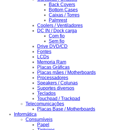
Back Covers
Bottom Cases
Caixas / Torres
Palmrest
Coolers / Ventiladores
DC IN / Dock carga
Com fio
Sem fio
Drive DVD/CD
Fontes
LCDs
Memoria Ram
Placas Gráficas
Placas mães / Motherboards
Processadores
Speakers / Colunas
Suportes diversos
Teclados
Touchpad / Trackpad
Telecomunicações
Placas Base / Motherboards
Informática
Consumíveis
Papel
Tinteiros