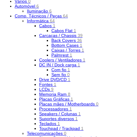
Vários
0
Automóvel
6
Iluminação
6
Comp. Técnicos / Peças
64
Informática
64
Cabos
1
Cabos Flat
1
Carcaças / Chassis
39
Back Covers
36
Bottom Cases
1
Caixas / Torres
1
Palmrest
1
Coolers / Ventiladores
1
DC IN / Dock carga
1
Com fio
1
Sem fio
0
Drive DVD/CD
1
Fontes
1
LCDs
9
Memoria Ram
8
Placas Gráficas
1
Placas mães / Motherboards
0
Processadores
1
Speakers / Colunas
1
Suportes diversos
1
Teclados
1
Touchpad / Trackpad
1
Telecomunicações
0