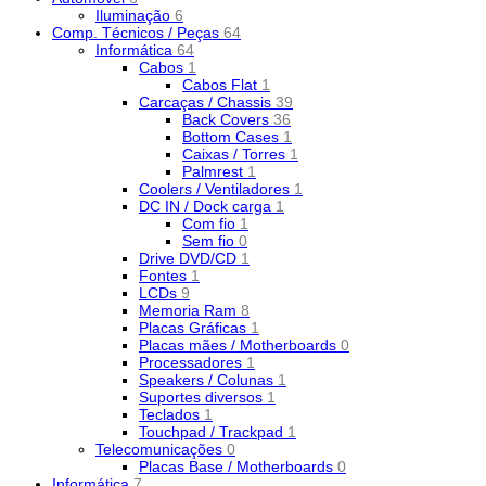
Iluminação
6
Comp. Técnicos / Peças
64
Informática
64
Cabos
1
Cabos Flat
1
Carcaças / Chassis
39
Back Covers
36
Bottom Cases
1
Caixas / Torres
1
Palmrest
1
Coolers / Ventiladores
1
DC IN / Dock carga
1
Com fio
1
Sem fio
0
Drive DVD/CD
1
Fontes
1
LCDs
9
Memoria Ram
8
Placas Gráficas
1
Placas mães / Motherboards
0
Processadores
1
Speakers / Colunas
1
Suportes diversos
1
Teclados
1
Touchpad / Trackpad
1
Telecomunicações
0
Placas Base / Motherboards
0
Informática
7