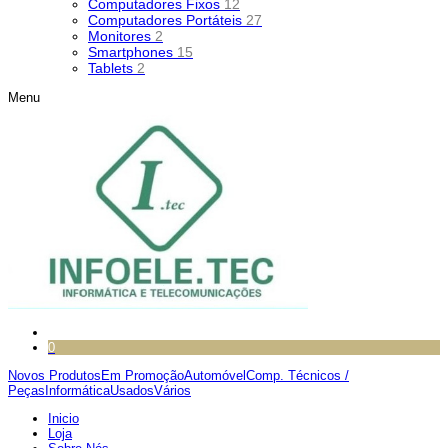
Computadores Fixos
12
Computadores Portáteis
27
Monitores
2
Smartphones
15
Tablets
2
Menu
0
Novos Produtos
Em Promoção
Automóvel
Comp. Técnicos /
Peças
Informática
Usados
Vários
Inicio
Loja