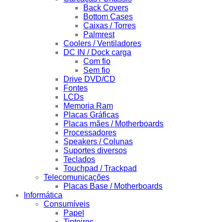
Back Covers
Bottom Cases
Caixas / Torres
Palmrest
Coolers / Ventiladores
DC IN / Dock carga
Com fio
Sem fio
Drive DVD/CD
Fontes
LCDs
Memoria Ram
Placas Gráficas
Placas mães / Motherboards
Processadores
Speakers / Colunas
Suportes diversos
Teclados
Touchpad / Trackpad
Telecomunicações
Placas Base / Motherboards
Informática
Consumíveis
Papel
Tinteiros