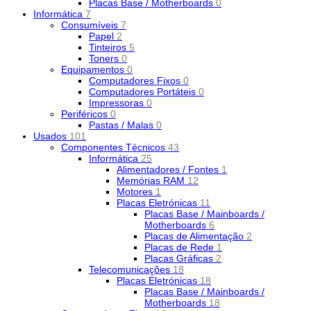
Placas Base / Motherboards
0
Informática
7
Consumíveis
7
Papel
2
Tinteiros
5
Toners
0
Equipamentos
0
Computadores Fixos
0
Computadores Portáteis
0
Impressoras
0
Periféricos
0
Pastas / Malas
0
Usados
101
Componentes Técnicos
43
Informática
25
Alimentadores / Fontes
1
Memórias RAM
12
Motores
1
Placas Eletrónicas
11
Placas Base / Mainboards /
Motherboards
6
Placas de Alimentação
2
Placas de Rede
1
Placas Gráficas
2
Telecomunicações
18
Placas Eletrónicas
18
Placas Base / Mainboards /
Motherboards
18