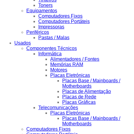
Toners
Equipamentos
Computadores Fixos
Computadores Portáteis
Impressoras
Periféricos
Pastas / Malas
Usados
Componentes Técnicos
Informática
Alimentadores / Fontes
Memórias RAM
Motores
Placas Eletrónicas
Placas Base / Mainboards /
Motherboards
Placas de Alimentação
Placas de Rede
Placas Gráficas
Telecomunicações
Placas Eletrónicas
Placas Base / Mainboards /
Motherboards
Computadores Fixos