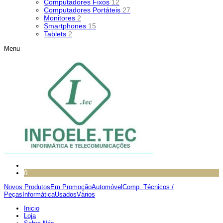
Computadores Fixos
12
Computadores Portáteis
27
Monitores
2
Smartphones
15
Tablets
2
Menu
0
Novos Produtos
Em Promoção
Automóvel
Comp. Técnicos /
Peças
Informática
Usados
Vários
Inicio
Loja