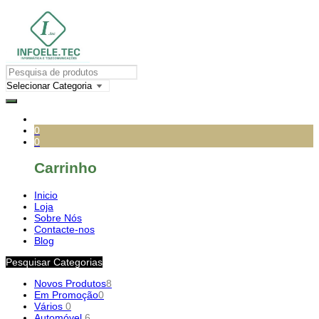
0
0
Carrinho
Inicio
Loja
Sobre Nós
Contacte-nos
Blog
Pesquisar Categorias
Novos Produtos
8
Em Promoção
0
Vários
0
Automóvel
6