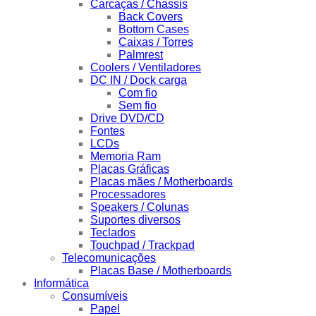
Carcaças / Chassis
Back Covers
Bottom Cases
Caixas / Torres
Palmrest
Coolers / Ventiladores
DC IN / Dock carga
Com fio
Sem fio
Drive DVD/CD
Fontes
LCDs
Memoria Ram
Placas Gráficas
Placas mães / Motherboards
Processadores
Speakers / Colunas
Suportes diversos
Teclados
Touchpad / Trackpad
Telecomunicações
Placas Base / Motherboards
Informática
Consumíveis
Papel