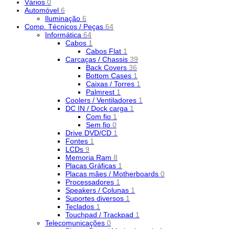
Vários
0
Automóvel
6
Iluminação
6
Comp. Técnicos / Peças
64
Informática
64
Cabos
1
Cabos Flat
1
Carcaças / Chassis
39
Back Covers
36
Bottom Cases
1
Caixas / Torres
1
Palmrest
1
Coolers / Ventiladores
1
DC IN / Dock carga
1
Com fio
1
Sem fio
0
Drive DVD/CD
1
Fontes
1
LCDs
9
Memoria Ram
8
Placas Gráficas
1
Placas mães / Motherboards
0
Processadores
1
Speakers / Colunas
1
Suportes diversos
1
Teclados
1
Touchpad / Trackpad
1
Telecomunicações
0