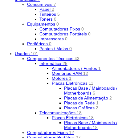
Consumíveis
7
Papel
2
Tinteiros
5
Toners
0
Equipamentos
0
Computadores Fixos
0
Computadores Portáteis
0
Impressoras
0
Periféricos
0
Pastas / Malas
0
Usados
101
Componentes Técnicos
43
Informática
25
Alimentadores / Fontes
1
Memórias RAM
12
Motores
1
Placas Eletrónicas
11
Placas Base / Mainboards /
Motherboards
6
Placas de Alimentação
2
Placas de Rede
1
Placas Gráficas
2
Telecomunicações
18
Placas Eletrónicas
18
Placas Base / Mainboards /
Motherboards
18
Computadores Fixos
12
Computadores Portáteis
27