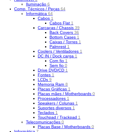
Iluminação
6
Comp. Técnicos / Peças
64
Informática
64
Cabos
1
Cabos Flat
1
Carcaças / Chassis
39
Back Covers
36
Bottom Cases
1
Caixas / Torres
1
Palmrest
1
Coolers / Ventiladores
1
DC IN / Dock carga
1
Com fio
1
Sem fio
0
Drive DVD/CD
1
Fontes
1
LCDs
9
Memoria Ram
8
Placas Gráficas
1
Placas mães / Motherboards
0
Processadores
1
Speakers / Colunas
1
Suportes diversos
1
Teclados
1
Touchpad / Trackpad
1
Telecomunicações
0
Placas Base / Motherboards
0
Informática
7