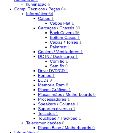
Iluminação
6
Comp. Técnicos / Peças
64
Informática
64
Cabos
1
Cabos Flat
1
Carcaças / Chassis
39
Back Covers
36
Bottom Cases
1
Caixas / Torres
1
Palmrest
1
Coolers / Ventiladores
1
DC IN / Dock carga
1
Com fio
1
Sem fio
0
Drive DVD/CD
1
Fontes
1
LCDs
9
Memoria Ram
8
Placas Gráficas
1
Placas mães / Motherboards
0
Processadores
1
Speakers / Colunas
1
Suportes diversos
1
Teclados
1
Touchpad / Trackpad
1
Telecomunicações
0
Placas Base / Motherboards
0
Informática
7