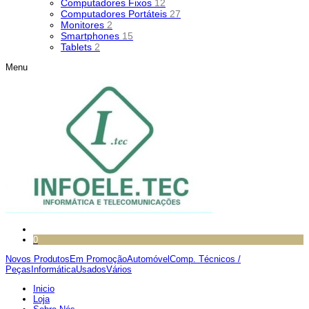
Computadores Fixos
12
Computadores Portáteis
27
Monitores
2
Smartphones
15
Tablets
2
Menu
0
Novos Produtos
Em Promoção
Automóvel
Comp. Técnicos /
Peças
Informática
Usados
Vários
Inicio
Loja