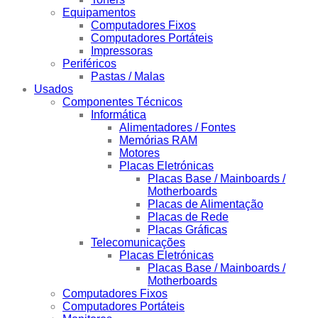
Equipamentos
Computadores Fixos
Computadores Portáteis
Impressoras
Periféricos
Pastas / Malas
Usados
Componentes Técnicos
Informática
Alimentadores / Fontes
Memórias RAM
Motores
Placas Eletrónicas
Placas Base / Mainboards /
Motherboards
Placas de Alimentação
Placas de Rede
Placas Gráficas
Telecomunicações
Placas Eletrónicas
Placas Base / Mainboards /
Motherboards
Computadores Fixos
Computadores Portáteis