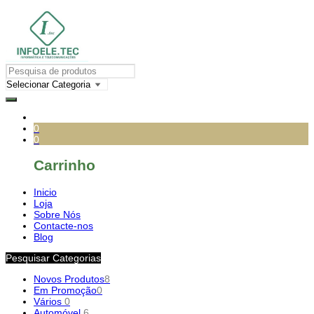
0
0
Carrinho
Inicio
Loja
Sobre Nós
Contacte-nos
Blog
Pesquisar Categorias
Novos Produtos
8
Em Promoção
0
Vários
0
Automóvel
6