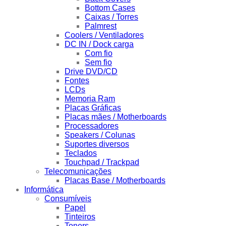
Bottom Cases
Caixas / Torres
Palmrest
Coolers / Ventiladores
DC IN / Dock carga
Com fio
Sem fio
Drive DVD/CD
Fontes
LCDs
Memoria Ram
Placas Gráficas
Placas mães / Motherboards
Processadores
Speakers / Colunas
Suportes diversos
Teclados
Touchpad / Trackpad
Telecomunicações
Placas Base / Motherboards
Informática
Consumíveis
Papel
Tinteiros
Toners