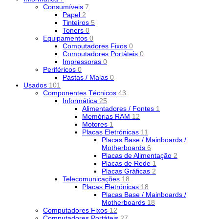
Consumíveis
7
Papel
2
Tinteiros
5
Toners
0
Equipamentos
0
Computadores Fixos
0
Computadores Portáteis
0
Impressoras
0
Periféricos
0
Pastas / Malas
0
Usados
101
Componentes Técnicos
43
Informática
25
Alimentadores / Fontes
1
Memórias RAM
12
Motores
1
Placas Eletrónicas
11
Placas Base / Mainboards /
Motherboards
6
Placas de Alimentação
2
Placas de Rede
1
Placas Gráficas
2
Telecomunicações
18
Placas Eletrónicas
18
Placas Base / Mainboards /
Motherboards
18
Computadores Fixos
12
Computadores Portáteis
27