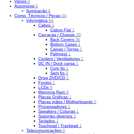
Vários
0
Automóvel
6
Iluminação
6
Comp. Técnicos / Peças
64
Informática
64
Cabos
1
Cabos Flat
1
Carcaças / Chassis
39
Back Covers
36
Bottom Cases
1
Caixas / Torres
1
Palmrest
1
Coolers / Ventiladores
1
DC IN / Dock carga
1
Com fio
1
Sem fio
0
Drive DVD/CD
1
Fontes
1
LCDs
9
Memoria Ram
8
Placas Gráficas
1
Placas mães / Motherboards
0
Processadores
1
Speakers / Colunas
1
Suportes diversos
1
Teclados
1
Touchpad / Trackpad
1
Telecomunicações
0