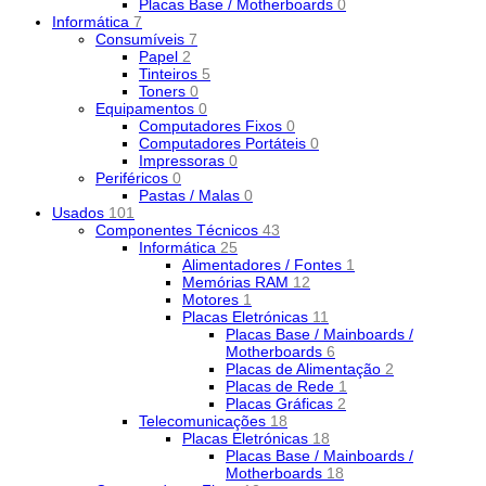
Placas Base / Motherboards
0
Informática
7
Consumíveis
7
Papel
2
Tinteiros
5
Toners
0
Equipamentos
0
Computadores Fixos
0
Computadores Portáteis
0
Impressoras
0
Periféricos
0
Pastas / Malas
0
Usados
101
Componentes Técnicos
43
Informática
25
Alimentadores / Fontes
1
Memórias RAM
12
Motores
1
Placas Eletrónicas
11
Placas Base / Mainboards /
Motherboards
6
Placas de Alimentação
2
Placas de Rede
1
Placas Gráficas
2
Telecomunicações
18
Placas Eletrónicas
18
Placas Base / Mainboards /
Motherboards
18