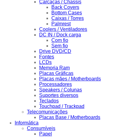
Carcaças / Chassis
Back Covers
Bottom Cases
Caixas / Torres
Palmrest
Coolers / Ventiladores
DC IN / Dock carga
Com fio
Sem fio
Drive DVD/CD
Fontes
LCDs
Memoria Ram
Placas Gráficas
Placas mães / Motherboards
Processadores
Speakers / Colunas
Suportes diversos
Teclados
Touchpad / Trackpad
Telecomunicações
Placas Base / Motherboards
Informática
Consumíveis
Papel