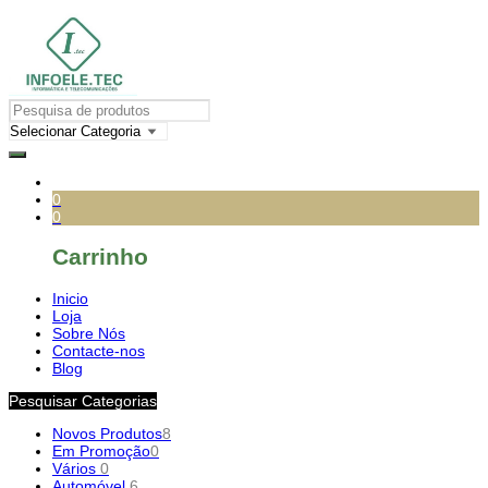
0
0
Carrinho
Inicio
Loja
Sobre Nós
Contacte-nos
Blog
Pesquisar Categorias
Novos Produtos
8
Em Promoção
0
Vários
0
Automóvel
6