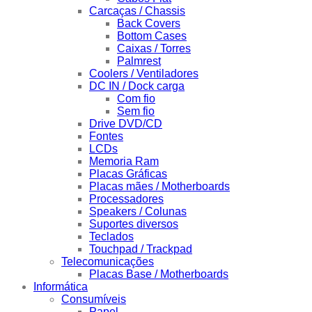
Carcaças / Chassis
Back Covers
Bottom Cases
Caixas / Torres
Palmrest
Coolers / Ventiladores
DC IN / Dock carga
Com fio
Sem fio
Drive DVD/CD
Fontes
LCDs
Memoria Ram
Placas Gráficas
Placas mães / Motherboards
Processadores
Speakers / Colunas
Suportes diversos
Teclados
Touchpad / Trackpad
Telecomunicações
Placas Base / Motherboards
Informática
Consumíveis
Papel