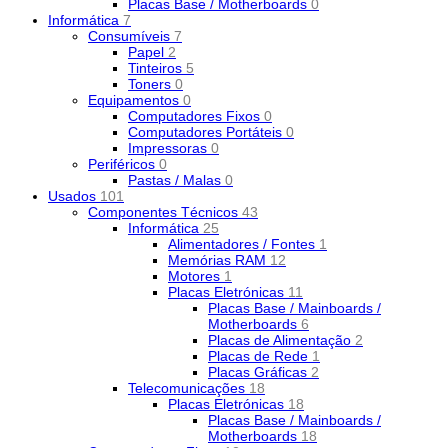
Placas Base / Motherboards
0
Informática
7
Consumíveis
7
Papel
2
Tinteiros
5
Toners
0
Equipamentos
0
Computadores Fixos
0
Computadores Portáteis
0
Impressoras
0
Periféricos
0
Pastas / Malas
0
Usados
101
Componentes Técnicos
43
Informática
25
Alimentadores / Fontes
1
Memórias RAM
12
Motores
1
Placas Eletrónicas
11
Placas Base / Mainboards /
Motherboards
6
Placas de Alimentação
2
Placas de Rede
1
Placas Gráficas
2
Telecomunicações
18
Placas Eletrónicas
18
Placas Base / Mainboards /
Motherboards
18