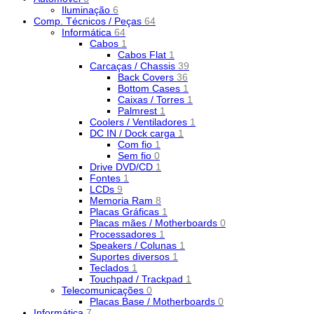
Iluminação
6
Comp. Técnicos / Peças
64
Informática
64
Cabos
1
Cabos Flat
1
Carcaças / Chassis
39
Back Covers
36
Bottom Cases
1
Caixas / Torres
1
Palmrest
1
Coolers / Ventiladores
1
DC IN / Dock carga
1
Com fio
1
Sem fio
0
Drive DVD/CD
1
Fontes
1
LCDs
9
Memoria Ram
8
Placas Gráficas
1
Placas mães / Motherboards
0
Processadores
1
Speakers / Colunas
1
Suportes diversos
1
Teclados
1
Touchpad / Trackpad
1
Telecomunicações
0
Placas Base / Motherboards
0
Informática
7