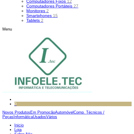
Computadores Fixos
12
Computadores Portáteis
27
Monitores
2
Smartphones
15
Tablets
2
Menu
0
Novos Produtos
Em Promoção
Automóvel
Comp. Técnicos /
Peças
Informática
Usados
Vários
Inicio
Loja