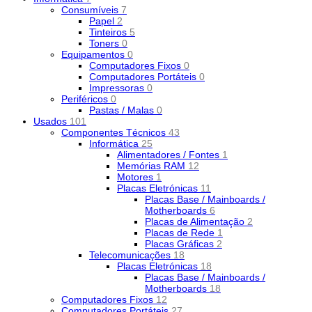
Consumíveis
7
Papel
2
Tinteiros
5
Toners
0
Equipamentos
0
Computadores Fixos
0
Computadores Portáteis
0
Impressoras
0
Periféricos
0
Pastas / Malas
0
Usados
101
Componentes Técnicos
43
Informática
25
Alimentadores / Fontes
1
Memórias RAM
12
Motores
1
Placas Eletrónicas
11
Placas Base / Mainboards /
Motherboards
6
Placas de Alimentação
2
Placas de Rede
1
Placas Gráficas
2
Telecomunicações
18
Placas Eletrónicas
18
Placas Base / Mainboards /
Motherboards
18
Computadores Fixos
12
Computadores Portáteis
27