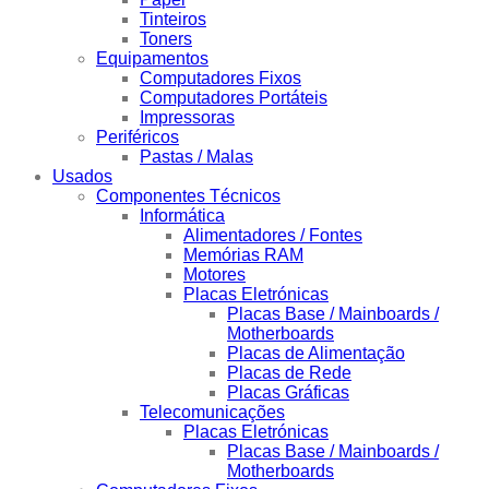
Tinteiros
Toners
Equipamentos
Computadores Fixos
Computadores Portáteis
Impressoras
Periféricos
Pastas / Malas
Usados
Componentes Técnicos
Informática
Alimentadores / Fontes
Memórias RAM
Motores
Placas Eletrónicas
Placas Base / Mainboards /
Motherboards
Placas de Alimentação
Placas de Rede
Placas Gráficas
Telecomunicações
Placas Eletrónicas
Placas Base / Mainboards /
Motherboards