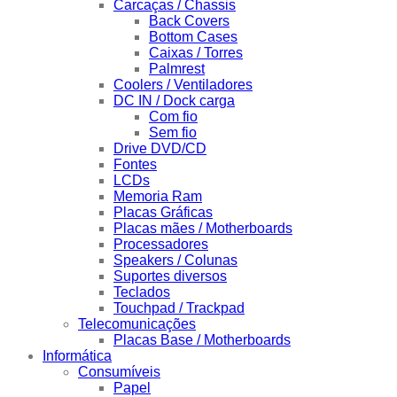
Carcaças / Chassis
Back Covers
Bottom Cases
Caixas / Torres
Palmrest
Coolers / Ventiladores
DC IN / Dock carga
Com fio
Sem fio
Drive DVD/CD
Fontes
LCDs
Memoria Ram
Placas Gráficas
Placas mães / Motherboards
Processadores
Speakers / Colunas
Suportes diversos
Teclados
Touchpad / Trackpad
Telecomunicações
Placas Base / Motherboards
Informática
Consumíveis
Papel