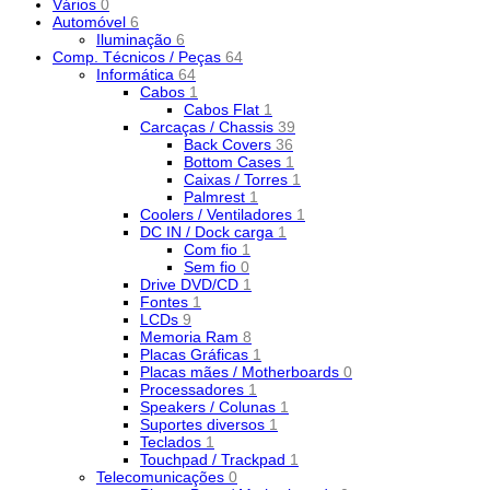
Vários
0
Automóvel
6
Iluminação
6
Comp. Técnicos / Peças
64
Informática
64
Cabos
1
Cabos Flat
1
Carcaças / Chassis
39
Back Covers
36
Bottom Cases
1
Caixas / Torres
1
Palmrest
1
Coolers / Ventiladores
1
DC IN / Dock carga
1
Com fio
1
Sem fio
0
Drive DVD/CD
1
Fontes
1
LCDs
9
Memoria Ram
8
Placas Gráficas
1
Placas mães / Motherboards
0
Processadores
1
Speakers / Colunas
1
Suportes diversos
1
Teclados
1
Touchpad / Trackpad
1
Telecomunicações
0