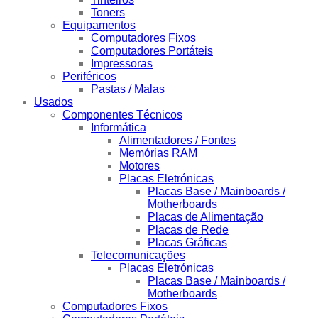
Toners
Equipamentos
Computadores Fixos
Computadores Portáteis
Impressoras
Periféricos
Pastas / Malas
Usados
Componentes Técnicos
Informática
Alimentadores / Fontes
Memórias RAM
Motores
Placas Eletrónicas
Placas Base / Mainboards /
Motherboards
Placas de Alimentação
Placas de Rede
Placas Gráficas
Telecomunicações
Placas Eletrónicas
Placas Base / Mainboards /
Motherboards
Computadores Fixos