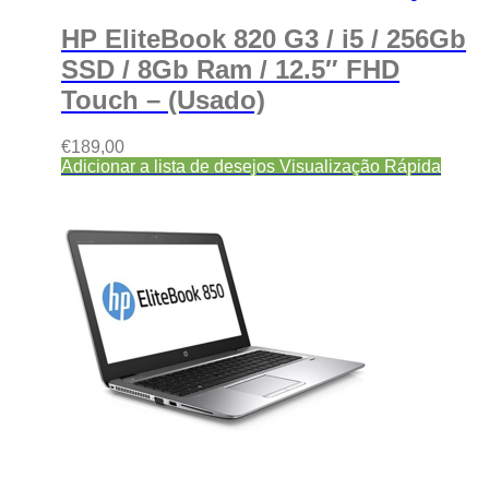
HP EliteBook 820 G3 / i5 / 256Gb
SSD / 8Gb Ram / 12.5″ FHD
Touch – (Usado)
€
189,00
Adicionar a lista de desejos
Visualização Rápida