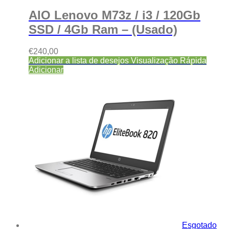
AIO Lenovo M73z / i3 / 120Gb
SSD / 4Gb Ram – (Usado)
€
240,00
Adicionar a lista de desejos
Visualização Rápida
Adicionar
Esgotado