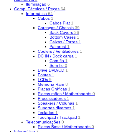
Iluminação
6
Comp. Técnicos / Peças
64
Informática
64
Cabos
1
Cabos Flat
1
Carcaças / Chassis
39
Back Covers
36
Bottom Cases
1
Caixas / Torres
1
Palmrest
1
Coolers / Ventiladores
1
DC IN / Dock carga
1
Com fio
1
Sem fio
0
Drive DVD/CD
1
Fontes
1
LCDs
9
Memoria Ram
8
Placas Gráficas
1
Placas mães / Motherboards
0
Processadores
1
Speakers / Colunas
1
Suportes diversos
1
Teclados
1
Touchpad / Trackpad
1
Telecomunicações
0
Placas Base / Motherboards
0
Informática
7