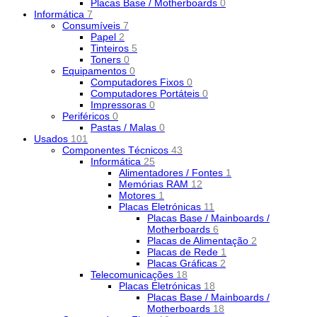
Placas Base / Motherboards
0
Informática
7
Consumíveis
7
Papel
2
Tinteiros
5
Toners
0
Equipamentos
0
Computadores Fixos
0
Computadores Portáteis
0
Impressoras
0
Periféricos
0
Pastas / Malas
0
Usados
101
Componentes Técnicos
43
Informática
25
Alimentadores / Fontes
1
Memórias RAM
12
Motores
1
Placas Eletrónicas
11
Placas Base / Mainboards /
Motherboards
6
Placas de Alimentação
2
Placas de Rede
1
Placas Gráficas
2
Telecomunicações
18
Placas Eletrónicas
18
Placas Base / Mainboards /
Motherboards
18