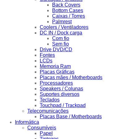
Back Covers
Bottom Cases
Caixas / Torres
Palmrest
Coolers / Ventiladores
DC IN / Dock carga
Com fio
Sem fio
Drive DVD/CD
Fontes
LCDs
Memoria Ram
Placas Gráficas
Placas mães / Motherboards
Processadores
Speakers / Colunas
Suportes diversos
Teclados
Touchpad / Trackpad
Telecomunicações
Placas Base / Motherboards
Informática
Consumíveis
Papel
Tinteiros