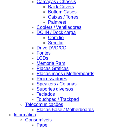
Carcaças / Chassis
Back Covers
Bottom Cases
Caixas / Torres
Palmrest
Coolers / Ventiladores
DC IN / Dock carga
Com fio
Sem fio
Drive DVD/CD
Fontes
LCDs
Memoria Ram
Placas Gráficas
Placas mães / Motherboards
Processadores
Speakers / Colunas
Suportes diversos
Teclados
Touchpad / Trackpad
Telecomunicações
Placas Base / Motherboards
Informática
Consumíveis
Papel