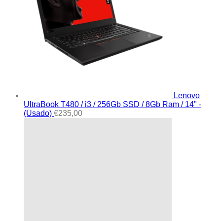
Lenovo
UltraBook T480 / i3 / 256Gb SSD / 8Gb Ram / 14" -
(Usado)
€
235,00