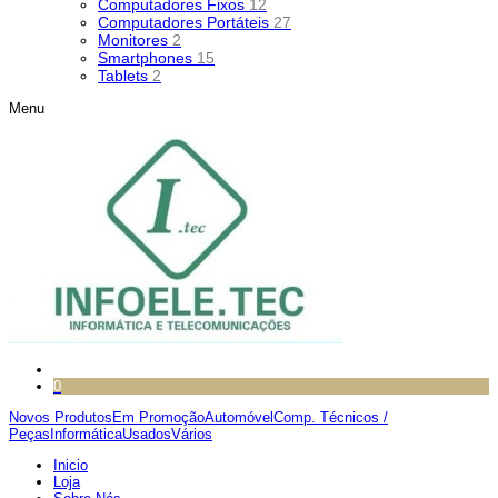
Computadores Fixos
12
Computadores Portáteis
27
Monitores
2
Smartphones
15
Tablets
2
Menu
0
Novos Produtos
Em Promoção
Automóvel
Comp. Técnicos /
Peças
Informática
Usados
Vários
Inicio
Loja