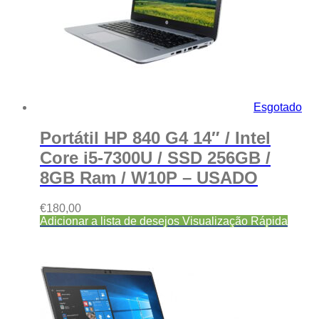
Esgotado
Portátil HP 840 G4 14″ / Intel
Core i5-7300U / SSD 256GB /
8GB Ram / W10P – USADO
€
180,00
Adicionar a lista de desejos
Visualização Rápida