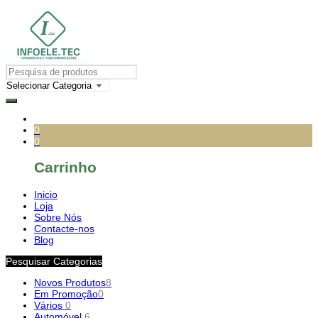
0
0
Carrinho
Inicio
Loja
Sobre Nós
Contacte-nos
Blog
Pesquisar Categorias
Novos Produtos
8
Em Promoção
0
Vários
0
Automóvel
6