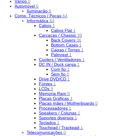
Vários
0
Automóvel
6
Iluminação
6
Comp. Técnicos / Peças
64
Informática
64
Cabos
1
Cabos Flat
1
Carcaças / Chassis
39
Back Covers
36
Bottom Cases
1
Caixas / Torres
1
Palmrest
1
Coolers / Ventiladores
1
DC IN / Dock carga
1
Com fio
1
Sem fio
0
Drive DVD/CD
1
Fontes
1
LCDs
9
Memoria Ram
8
Placas Gráficas
1
Placas mães / Motherboards
0
Processadores
1
Speakers / Colunas
1
Suportes diversos
1
Teclados
1
Touchpad / Trackpad
1
Telecomunicações
0