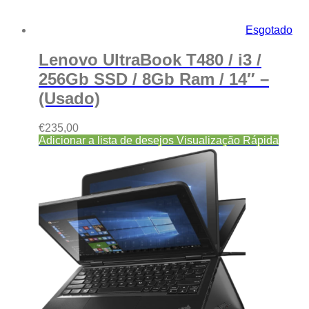
Esgotado
Lenovo UltraBook T480 / i3 /
256Gb SSD / 8Gb Ram / 14″ –
(Usado)
€
235,00
Adicionar a lista de desejos
Visualização Rápida