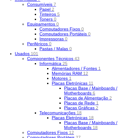
Consumíveis
7
Papel
2
Tinteiros
5
Toners
0
Equipamentos
0
Computadores Fixos
0
Computadores Portáteis
0
Impressoras
0
Periféricos
0
Pastas / Malas
0
Usados
101
Componentes Técnicos
43
Informática
25
Alimentadores / Fontes
1
Memórias RAM
12
Motores
1
Placas Eletrónicas
11
Placas Base / Mainboards /
Motherboards
6
Placas de Alimentação
2
Placas de Rede
1
Placas Gráficas
2
Telecomunicações
18
Placas Eletrónicas
18
Placas Base / Mainboards /
Motherboards
18
Computadores Fixos
12
Computadores Portáteis
27