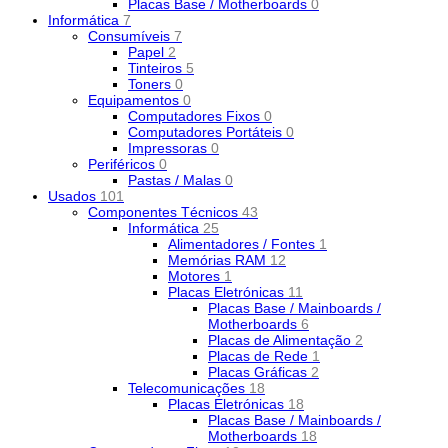
Placas Base / Motherboards
0
Informática
7
Consumíveis
7
Papel
2
Tinteiros
5
Toners
0
Equipamentos
0
Computadores Fixos
0
Computadores Portáteis
0
Impressoras
0
Periféricos
0
Pastas / Malas
0
Usados
101
Componentes Técnicos
43
Informática
25
Alimentadores / Fontes
1
Memórias RAM
12
Motores
1
Placas Eletrónicas
11
Placas Base / Mainboards /
Motherboards
6
Placas de Alimentação
2
Placas de Rede
1
Placas Gráficas
2
Telecomunicações
18
Placas Eletrónicas
18
Placas Base / Mainboards /
Motherboards
18