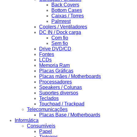
Back Covers
Bottom Cases
Caixas / Torres
Palmrest
Coolers / Ventiladores
DC IN / Dock carga
Com fio
Sem fio
Drive DVD/CD
Fontes
LCDs
Memoria Ram
Placas Gráficas
Placas mães / Motherboards
Processadores
Speakers / Colunas
Suportes diversos
Teclados
Touchpad / Trackpad
Telecomunicações
Placas Base / Motherboards
Informática
Consumíveis
Papel
Tinteiros