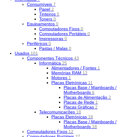
Consumíveis
7
Papel
2
Tinteiros
5
Toners
0
Equipamentos
0
Computadores Fixos
0
Computadores Portáteis
0
Impressoras
0
Periféricos
0
Pastas / Malas
0
Usados
101
Componentes Técnicos
43
Informática
25
Alimentadores / Fontes
1
Memórias RAM
12
Motores
1
Placas Eletrónicas
11
Placas Base / Mainboards /
Motherboards
6
Placas de Alimentação
2
Placas de Rede
1
Placas Gráficas
2
Telecomunicações
18
Placas Eletrónicas
18
Placas Base / Mainboards /
Motherboards
18
Computadores Fixos
12
Computadores Portáteis
27