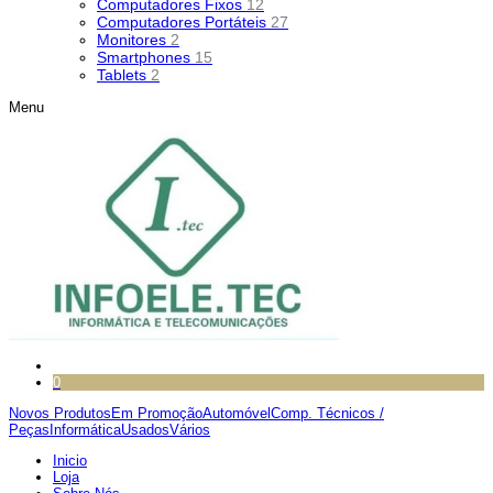
Computadores Fixos
12
Computadores Portáteis
27
Monitores
2
Smartphones
15
Tablets
2
Menu
0
Novos Produtos
Em Promoção
Automóvel
Comp. Técnicos /
Peças
Informática
Usados
Vários
Inicio
Loja