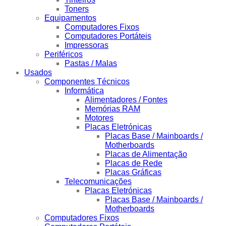
Toners
Equipamentos
Computadores Fixos
Computadores Portáteis
Impressoras
Periféricos
Pastas / Malas
Usados
Componentes Técnicos
Informática
Alimentadores / Fontes
Memórias RAM
Motores
Placas Eletrónicas
Placas Base / Mainboards /
Motherboards
Placas de Alimentação
Placas de Rede
Placas Gráficas
Telecomunicações
Placas Eletrónicas
Placas Base / Mainboards /
Motherboards
Computadores Fixos