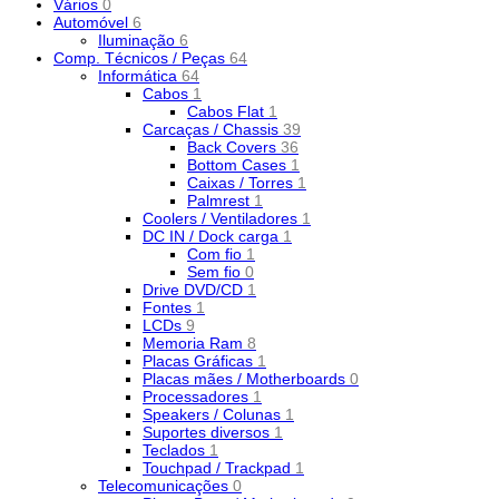
Vários
0
Automóvel
6
Iluminação
6
Comp. Técnicos / Peças
64
Informática
64
Cabos
1
Cabos Flat
1
Carcaças / Chassis
39
Back Covers
36
Bottom Cases
1
Caixas / Torres
1
Palmrest
1
Coolers / Ventiladores
1
DC IN / Dock carga
1
Com fio
1
Sem fio
0
Drive DVD/CD
1
Fontes
1
LCDs
9
Memoria Ram
8
Placas Gráficas
1
Placas mães / Motherboards
0
Processadores
1
Speakers / Colunas
1
Suportes diversos
1
Teclados
1
Touchpad / Trackpad
1
Telecomunicações
0