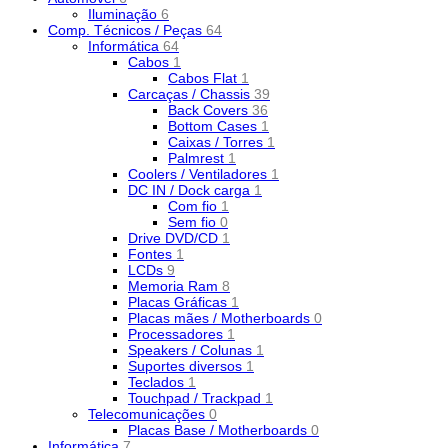
Iluminação
6
Comp. Técnicos / Peças
64
Informática
64
Cabos
1
Cabos Flat
1
Carcaças / Chassis
39
Back Covers
36
Bottom Cases
1
Caixas / Torres
1
Palmrest
1
Coolers / Ventiladores
1
DC IN / Dock carga
1
Com fio
1
Sem fio
0
Drive DVD/CD
1
Fontes
1
LCDs
9
Memoria Ram
8
Placas Gráficas
1
Placas mães / Motherboards
0
Processadores
1
Speakers / Colunas
1
Suportes diversos
1
Teclados
1
Touchpad / Trackpad
1
Telecomunicações
0
Placas Base / Motherboards
0
Informática
7