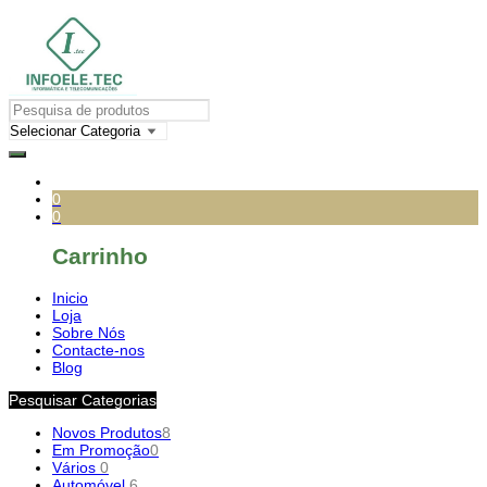
0
0
Carrinho
Inicio
Loja
Sobre Nós
Contacte-nos
Blog
Pesquisar Categorias
Novos Produtos
8
Em Promoção
0
Vários
0
Automóvel
6