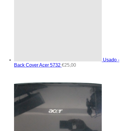
Usado -
Back Cover Acer 5732
€
25,00