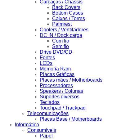
Carcaças / Chassis
Back Covers
Bottom Cases
Caixas / Torres
Palmrest
Coolers / Ventiladores
DC IN / Dock carga
Com fio
Sem fio
Drive DVD/CD
Fontes
LCDs
Memoria Ram
Placas Gráficas
Placas mães / Motherboards
Processadores
Speakers / Colunas
Suportes diversos
Teclados
Touchpad / Trackpad
Telecomunicações
Placas Base / Motherboards
Informática
Consumíveis
Papel