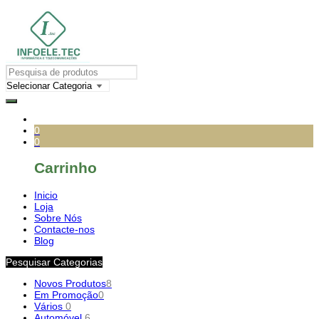
0
0
Carrinho
Inicio
Loja
Sobre Nós
Contacte-nos
Blog
Pesquisar Categorias
Novos Produtos
8
Em Promoção
0
Vários
0
Automóvel
6