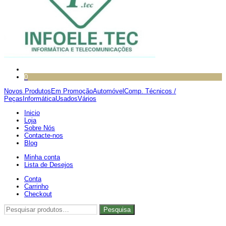
0
Novos Produtos
Em Promoção
Automóvel
Comp. Técnicos /
Peças
Informática
Usados
Vários
Inicio
Loja
Sobre Nós
Contacte-nos
Blog
Minha conta
Lista de Desejos
Conta
Carrinho
Checkout
Pesquisar
Pesquisa
por: