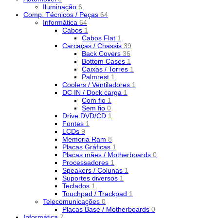
Iluminação
6
Comp. Técnicos / Peças
64
Informática
64
Cabos
1
Cabos Flat
1
Carcaças / Chassis
39
Back Covers
36
Bottom Cases
1
Caixas / Torres
1
Palmrest
1
Coolers / Ventiladores
1
DC IN / Dock carga
1
Com fio
1
Sem fio
0
Drive DVD/CD
1
Fontes
1
LCDs
9
Memoria Ram
8
Placas Gráficas
1
Placas mães / Motherboards
0
Processadores
1
Speakers / Colunas
1
Suportes diversos
1
Teclados
1
Touchpad / Trackpad
1
Telecomunicações
0
Placas Base / Motherboards
0
Informática
7