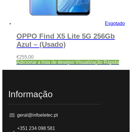
Esgotado
OPPO Find X5 Lite 5G 256Gb
Azul – (Usado)
€
255,00
Adicionar a lista de desejos
Visualização Rápida
Informação
geral@infoeletec.pt
+351 234 098 581