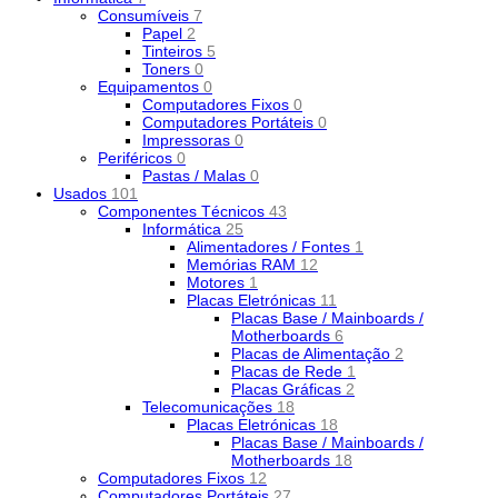
Consumíveis
7
Papel
2
Tinteiros
5
Toners
0
Equipamentos
0
Computadores Fixos
0
Computadores Portáteis
0
Impressoras
0
Periféricos
0
Pastas / Malas
0
Usados
101
Componentes Técnicos
43
Informática
25
Alimentadores / Fontes
1
Memórias RAM
12
Motores
1
Placas Eletrónicas
11
Placas Base / Mainboards /
Motherboards
6
Placas de Alimentação
2
Placas de Rede
1
Placas Gráficas
2
Telecomunicações
18
Placas Eletrónicas
18
Placas Base / Mainboards /
Motherboards
18
Computadores Fixos
12
Computadores Portáteis
27