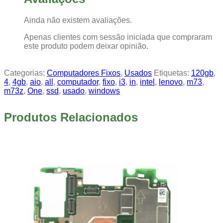
Ainda não existem avaliações.
Apenas clientes com sessão iniciada que compraram
este produto podem deixar opinião.
Categorias:
Computadores Fixos
,
Usados
Etiquetas:
120gb
,
4
,
4gb
,
aio
,
all
,
computador
,
fixo
,
i3
,
in
,
intel
,
lenovo
,
m73
,
m73z
,
One
,
ssd
,
usado
,
windows
Produtos Relacionados