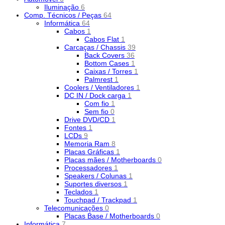
Iluminação
6
Comp. Técnicos / Peças
64
Informática
64
Cabos
1
Cabos Flat
1
Carcaças / Chassis
39
Back Covers
36
Bottom Cases
1
Caixas / Torres
1
Palmrest
1
Coolers / Ventiladores
1
DC IN / Dock carga
1
Com fio
1
Sem fio
0
Drive DVD/CD
1
Fontes
1
LCDs
9
Memoria Ram
8
Placas Gráficas
1
Placas mães / Motherboards
0
Processadores
1
Speakers / Colunas
1
Suportes diversos
1
Teclados
1
Touchpad / Trackpad
1
Telecomunicações
0
Placas Base / Motherboards
0
Informática
7