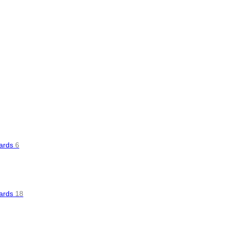
oards
6
oards
18