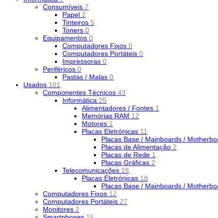
Consumíveis
7
Papel
2
Tinteiros
5
Toners
0
Equipamentos
0
Computadores Fixos
0
Computadores Portáteis
0
Impressoras
0
Periféricos
0
Pastas / Malas
0
Usados
101
Componentes Técnicos
43
Informática
25
Alimentadores / Fontes
1
Memórias RAM
12
Motores
1
Placas Eletrónicas
11
Placas Base / Mainboards / Motherb
Placas de Alimentação
2
Placas de Rede
1
Placas Gráficas
2
Telecomunicações
18
Placas Eletrónicas
18
Placas Base / Mainboards / Motherb
Computadores Fixos
12
Computadores Portáteis
27
Monitores
2
Smartphones
15