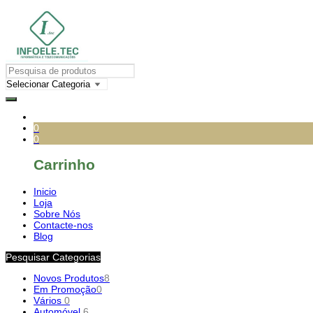
0
0
Carrinho
Inicio
Loja
Sobre Nós
Contacte-nos
Blog
Pesquisar Categorias
Novos Produtos
8
Em Promoção
0
Vários
0
Automóvel
6