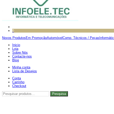
0
Novos Produtos
Em Promoção
Automóvel
Comp. Técnicos / Peças
Informáti
Inicio
Loja
Sobre Nós
Contacte-nos
Blog
Minha conta
Lista de Desejos
Conta
Carrinho
Checkout
Pesquisar
Pesquisa
por: