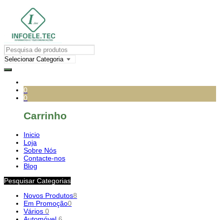
0
0
Carrinho
Inicio
Loja
Sobre Nós
Contacte-nos
Blog
Pesquisar Categorias
Novos Produtos
8
Em Promoção
0
Vários
0
Automóvel
6