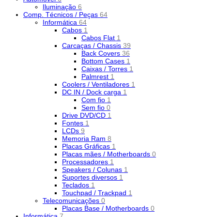
Iluminação
6
Comp. Técnicos / Peças
64
Informática
64
Cabos
1
Cabos Flat
1
Carcaças / Chassis
39
Back Covers
36
Bottom Cases
1
Caixas / Torres
1
Palmrest
1
Coolers / Ventiladores
1
DC IN / Dock carga
1
Com fio
1
Sem fio
0
Drive DVD/CD
1
Fontes
1
LCDs
9
Memoria Ram
8
Placas Gráficas
1
Placas mães / Motherboards
0
Processadores
1
Speakers / Colunas
1
Suportes diversos
1
Teclados
1
Touchpad / Trackpad
1
Telecomunicações
0
Placas Base / Motherboards
0
Informática
7