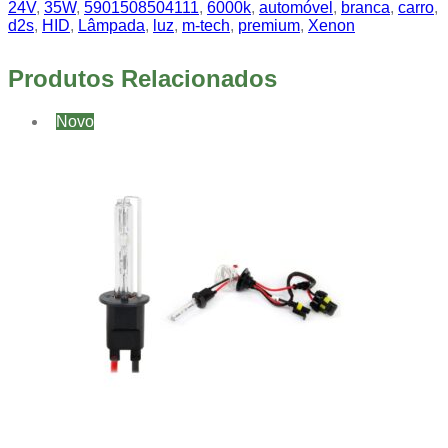
24V
,
35W
,
5901508504111
,
6000k
,
automóvel
,
branca
,
carro
,
d2s
,
HID
,
Lâmpada
,
luz
,
m-tech
,
premium
,
Xenon
Produtos Relacionados
Novo