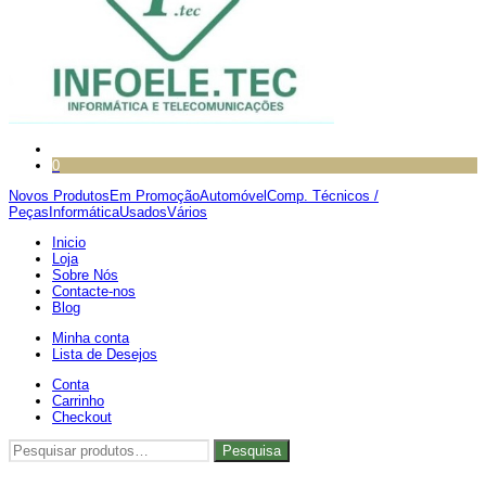
0
Novos Produtos
Em Promoção
Automóvel
Comp. Técnicos /
Peças
Informática
Usados
Vários
Inicio
Loja
Sobre Nós
Contacte-nos
Blog
Minha conta
Lista de Desejos
Conta
Carrinho
Checkout
Pesquisar
Pesquisa
por: