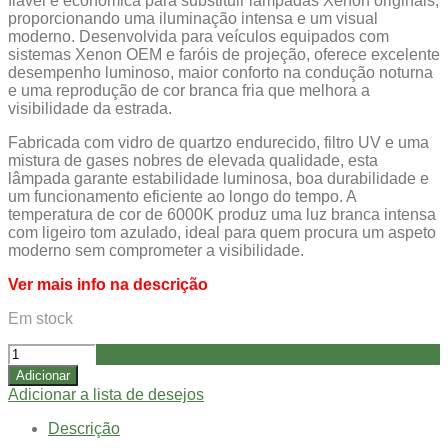
fiável e económica para substituir lâmpadas Xenon originais,
proporcionando uma iluminação intensa e um visual
moderno. Desenvolvida para veículos equipados com
sistemas Xenon OEM e faróis de projeção, oferece excelente
desempenho luminoso, maior conforto na condução noturna
e uma reprodução de cor branca fria que melhora a
visibilidade da estrada.
Fabricada com vidro de quartzo endurecido, filtro UV e uma
mistura de gases nobres de elevada qualidade, esta
lâmpada garante estabilidade luminosa, boa durabilidade e
um funcionamento eficiente ao longo do tempo. A
temperatura de cor de 6000K produz uma luz branca intensa
com ligeiro tom azulado, ideal para quem procura um aspeto
moderno sem comprometer a visibilidade.
Ver mais info na descrição
Em stock
Quantidade
de
Adicionar
Lâmpada
Adicionar a lista de desejos
Xenon
M-
Descrição
Tech