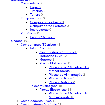
Consumíveis
7
Papel
2
Tinteiros
5
Toners
0
Equipamentos
0
Computadores Fixos
0
Computadores Portáteis
0
Impressoras
0
Periféricos
0
Pastas / Malas
0
Usados
101
Componentes Técnicos
43
Informática
25
Alimentadores / Fontes
1
Memórias RAM
12
Motores
1
Placas Eletrónicas
11
Placas Base / Mainboards /
Motherboards
6
Placas de Alimentação
2
Placas de Rede
1
Placas Gráficas
2
Telecomunicações
18
Placas Eletrónicas
18
Placas Base / Mainboards /
Motherboards
18
Computadores Fixos
12
Computadores Portáteis
27