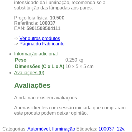
intensidade da iluminação, recomenda-se a
substituição das lâmpadas aos pares.
Preço loja física:
10
,50€
Referência:
100037
EAN:
5901508504111
->
Ver outros produtos
->
Página do Fabricante
Informação adicional
Peso
0,250 kg
Dimensões (C x L x A)
10 × 5 × 5 cm
Avaliações (0)
Avaliações
Ainda não existem avaliações.
Apenas clientes com sessão iniciada que compraram
este produto podem deixar opinião.
Categorias:
Automóvel
,
Iluminação
Etiquetas:
100037
,
12v
,