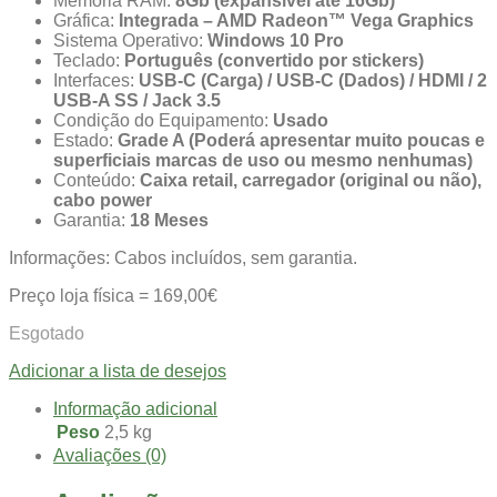
Memória RAM:
8Gb (expansível até 16Gb)
Gráfica:
Integrada – AMD Radeon™ Vega Graphics
Sistema Operativo:
Windows 10 Pro
Teclado:
Português (convertido por stickers)
Interfaces:
USB-C (Carga) / USB-C (Dados) / HDMI / 2
USB-A SS / Jack 3.5
Condição do Equipamento:
Usado
Estado:
Grade A (Poderá apresentar muito poucas e
superficiais marcas de uso ou mesmo nenhumas)
Conteúdo:
Caixa retail, carregador (original ou não),
cabo power
Garantia:
18 Meses
Informações: Cabos incluídos, sem garantia.
Preço loja física = 169,00€
Esgotado
Adicionar a lista de desejos
Informação adicional
Peso
2,5 kg
Avaliações (0)