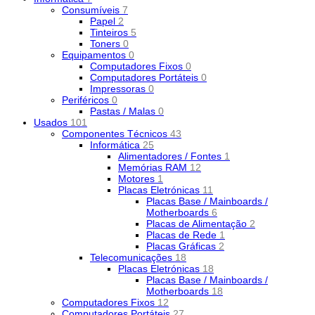
Consumíveis
7
Papel
2
Tinteiros
5
Toners
0
Equipamentos
0
Computadores Fixos
0
Computadores Portáteis
0
Impressoras
0
Periféricos
0
Pastas / Malas
0
Usados
101
Componentes Técnicos
43
Informática
25
Alimentadores / Fontes
1
Memórias RAM
12
Motores
1
Placas Eletrónicas
11
Placas Base / Mainboards /
Motherboards
6
Placas de Alimentação
2
Placas de Rede
1
Placas Gráficas
2
Telecomunicações
18
Placas Eletrónicas
18
Placas Base / Mainboards /
Motherboards
18
Computadores Fixos
12
Computadores Portáteis
27