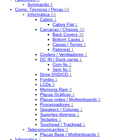
Iluminação
6
Comp. Técnicos / Peças
64
Informática
64
Cabos
1
Cabos Flat
1
Carcaças / Chassis
39
Back Covers
36
Bottom Cases
1
Caixas / Torres
1
Palmrest
1
Coolers / Ventiladores
1
DC IN / Dock carga
1
Com fio
1
Sem fio
0
Drive DVD/CD
1
Fontes
1
LCDs
9
Memoria Ram
8
Placas Gráficas
1
Placas mães / Motherboards
0
Processadores
1
Speakers / Colunas
1
Suportes diversos
1
Teclados
1
Touchpad / Trackpad
1
Telecomunicações
0
Placas Base / Motherboards
0
Informática
7