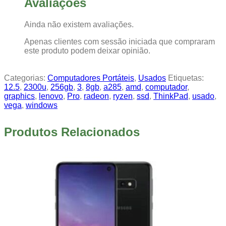
Avaliações
Ainda não existem avaliações.
Apenas clientes com sessão iniciada que compraram
este produto podem deixar opinião.
Categorias:
Computadores Portáteis
,
Usados
Etiquetas:
12.5
,
2300u
,
256gb
,
3
,
8gb
,
a285
,
amd
,
computador
,
graphics
,
lenovo
,
Pro
,
radeon
,
ryzen
,
ssd
,
ThinkPad
,
usado
,
vega
,
windows
Produtos Relacionados