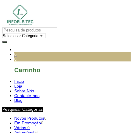
0
0
Carrinho
Inicio
Loja
Sobre Nós
Contacte-nos
Blog
Pesquisar Categorias
Novos Produtos
8
Em Promoção
0
Vários
0
Automóvel
6