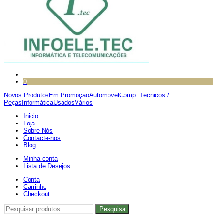
0
Novos Produtos
Em Promoção
Automóvel
Comp. Técnicos /
Peças
Informática
Usados
Vários
Inicio
Loja
Sobre Nós
Contacte-nos
Blog
Minha conta
Lista de Desejos
Conta
Carrinho
Checkout
Pesquisar
Pesquisa
por: