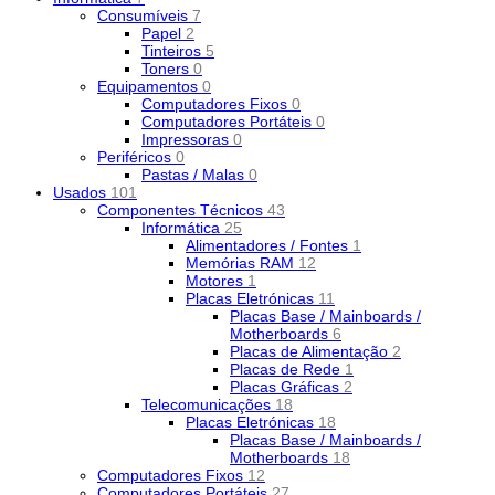
Consumíveis
7
Papel
2
Tinteiros
5
Toners
0
Equipamentos
0
Computadores Fixos
0
Computadores Portáteis
0
Impressoras
0
Periféricos
0
Pastas / Malas
0
Usados
101
Componentes Técnicos
43
Informática
25
Alimentadores / Fontes
1
Memórias RAM
12
Motores
1
Placas Eletrónicas
11
Placas Base / Mainboards /
Motherboards
6
Placas de Alimentação
2
Placas de Rede
1
Placas Gráficas
2
Telecomunicações
18
Placas Eletrónicas
18
Placas Base / Mainboards /
Motherboards
18
Computadores Fixos
12
Computadores Portáteis
27