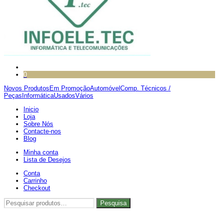
0
Novos Produtos
Em Promoção
Automóvel
Comp. Técnicos /
Peças
Informática
Usados
Vários
Inicio
Loja
Sobre Nós
Contacte-nos
Blog
Minha conta
Lista de Desejos
Conta
Carrinho
Checkout
Pesquisar
Pesquisa
por: