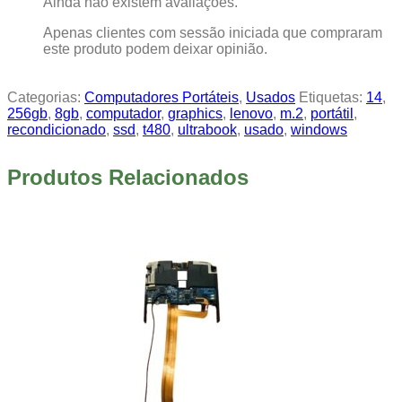
Ainda não existem avaliações.
Apenas clientes com sessão iniciada que compraram
este produto podem deixar opinião.
Categorias:
Computadores Portáteis
,
Usados
Etiquetas:
14
,
256gb
,
8gb
,
computador
,
graphics
,
lenovo
,
m.2
,
portátil
,
recondicionado
,
ssd
,
t480
,
ultrabook
,
usado
,
windows
Produtos Relacionados