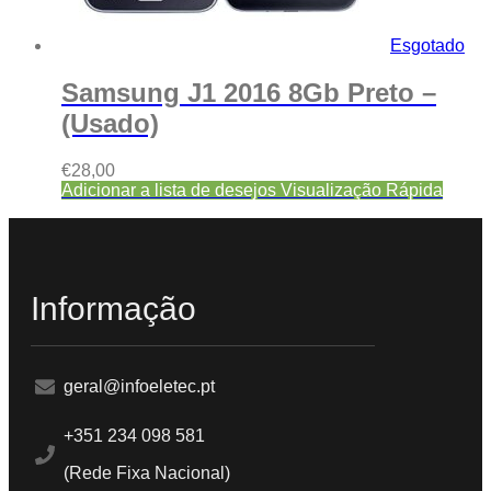
Esgotado
Samsung J1 2016 8Gb Preto –
(Usado)
€
28,00
Adicionar a lista de desejos
Visualização Rápida
Informação
geral@infoeletec.pt
+351 234 098 581
(Rede Fixa Nacional)