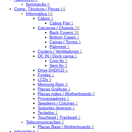
Iluminação
6
Comp. Técnicos / Peças
64
Informática
64
Cabos
1
Cabos Flat
1
Carcaças / Chassis
39
Back Covers
36
Bottom Cases
1
Caixas / Torres
1
Palmrest
1
Coolers / Ventiladores
1
DC IN / Dock carga
1
Com fio
1
Sem fio
0
Drive DVD/CD
1
Fontes
1
LCDs
9
Memoria Ram
8
Placas Gráficas
1
Placas mães / Motherboards
0
Processadores
1
Speakers / Colunas
1
Suportes diversos
1
Teclados
1
Touchpad / Trackpad
1
Telecomunicações
0
Placas Base / Motherboards
0
Informática
7