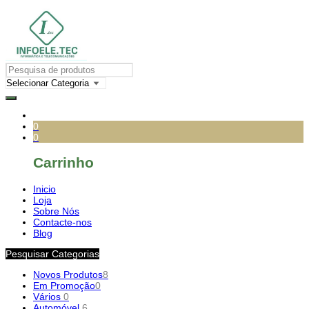
0
0
Carrinho
Inicio
Loja
Sobre Nós
Contacte-nos
Blog
Pesquisar Categorias
Novos Produtos
8
Em Promoção
0
Vários
0
Automóvel
6