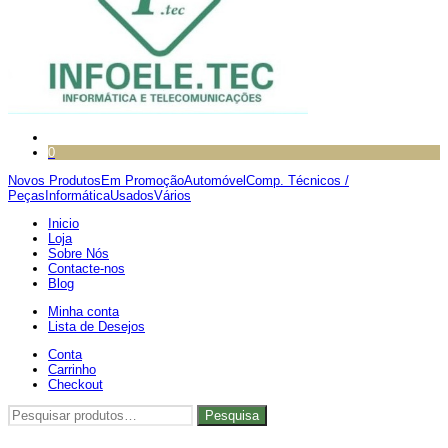
0
Novos Produtos
Em Promoção
Automóvel
Comp. Técnicos /
Peças
Informática
Usados
Vários
Inicio
Loja
Sobre Nós
Contacte-nos
Blog
Minha conta
Lista de Desejos
Conta
Carrinho
Checkout
Pesquisar
Pesquisa
por: