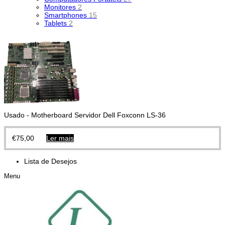
Monitores
2
Smartphones
15
Tablets
2
Usado - Motherboard Servidor Dell Foxconn LS-36
€
75,00
Ler mais
Lista de Desejos
Menu