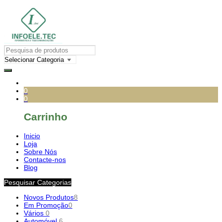
0
0
Carrinho
Inicio
Loja
Sobre Nós
Contacte-nos
Blog
Pesquisar Categorias
Novos Produtos
8
Em Promoção
0
Vários
0
Automóvel
6