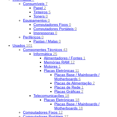
Consumíveis
7
Papel
2
Tinteiros
5
Toners
0
Equipamentos
0
Computadores Fixos
0
Computadores Portáteis
0
Impressoras
0
Periféricos
0
Pastas / Malas
0
Usados
101
Componentes Técnicos
43
Informática
25
Alimentadores / Fontes
1
Memórias RAM
12
Motores
1
Placas Eletrónicas
11
Placas Base / Mainboards /
Motherboards
6
Placas de Alimentação
2
Placas de Rede
1
Placas Gráficas
2
Telecomunicações
18
Placas Eletrónicas
18
Placas Base / Mainboards /
Motherboards
18
Computadores Fixos
12
Computadores Portáteis
27