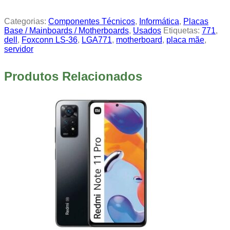
Categorias:
Componentes Técnicos
,
Informática
,
Placas
Base / Mainboards / Motherboards
,
Usados
Etiquetas:
771
,
dell
,
Foxconn LS-36
,
LGA771
,
motherboard
,
placa mãe
,
servidor
Produtos Relacionados