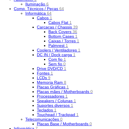
Iluminação
6
Comp. Técnicos / Peças
64
Informática
64
Cabos
1
Cabos Flat
1
Carcaças / Chassis
39
Back Covers
36
Bottom Cases
1
Caixas / Torres
1
Palmrest
1
Coolers / Ventiladores
1
DC IN / Dock carga
1
Com fio
1
Sem fio
0
Drive DVD/CD
1
Fontes
1
LCDs
9
Memoria Ram
8
Placas Gráficas
1
Placas mães / Motherboards
0
Processadores
1
Speakers / Colunas
1
Suportes diversos
1
Teclados
1
Touchpad / Trackpad
1
Telecomunicações
0
Placas Base / Motherboards
0
Informática
7