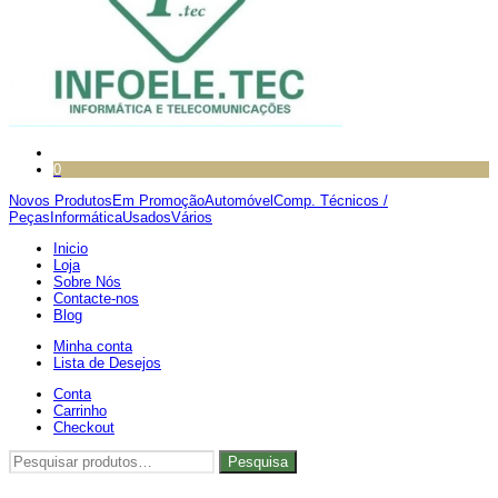
0
Novos Produtos
Em Promoção
Automóvel
Comp. Técnicos /
Peças
Informática
Usados
Vários
Inicio
Loja
Sobre Nós
Contacte-nos
Blog
Minha conta
Lista de Desejos
Conta
Carrinho
Checkout
Pesquisar
Pesquisa
por: