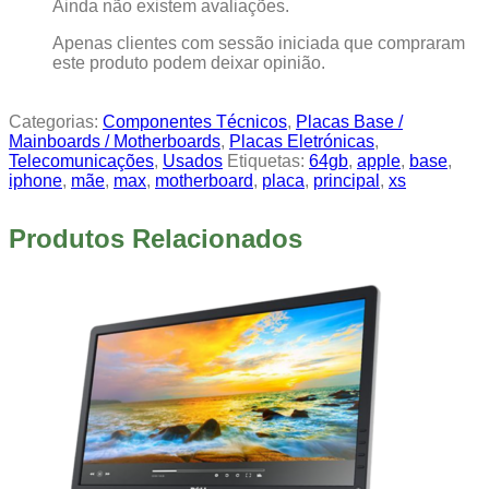
Ainda não existem avaliações.
Apenas clientes com sessão iniciada que compraram
este produto podem deixar opinião.
Categorias:
Componentes Técnicos
,
Placas Base /
Mainboards / Motherboards
,
Placas Eletrónicas
,
Telecomunicações
,
Usados
Etiquetas:
64gb
,
apple
,
base
,
iphone
,
mãe
,
max
,
motherboard
,
placa
,
principal
,
xs
Produtos Relacionados