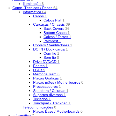
Iluminação
6
Comp. Técnicos / Peças
64
Informática
64
Cabos
1
Cabos Flat
1
Carcaças / Chassis
39
Back Covers
36
Bottom Cases
1
Caixas / Torres
1
Palmrest
1
Coolers / Ventiladores
1
DC IN / Dock carga
1
Com fio
1
Sem fio
0
Drive DVD/CD
1
Fontes
1
LCDs
9
Memoria Ram
8
Placas Gráficas
1
Placas mães / Motherboards
0
Processadores
1
Speakers / Colunas
1
Suportes diversos
1
Teclados
1
Touchpad / Trackpad
1
Telecomunicações
0
Placas Base / Motherboards
0
Informática
7