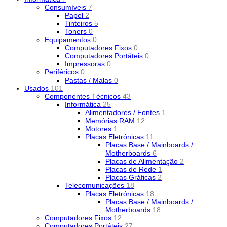
Consumíveis
7
Papel
2
Tinteiros
5
Toners
0
Equipamentos
0
Computadores Fixos
0
Computadores Portáteis
0
Impressoras
0
Periféricos
0
Pastas / Malas
0
Usados
101
Componentes Técnicos
43
Informática
25
Alimentadores / Fontes
1
Memórias RAM
12
Motores
1
Placas Eletrónicas
11
Placas Base / Mainboards /
Motherboards
6
Placas de Alimentação
2
Placas de Rede
1
Placas Gráficas
2
Telecomunicações
18
Placas Eletrónicas
18
Placas Base / Mainboards /
Motherboards
18
Computadores Fixos
12
Computadores Portáteis
27