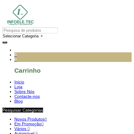
0
0
Carrinho
Inicio
Loja
Sobre Nós
Contacte-nos
Blog
Pesquisar Categorias
Novos Produtos
8
Em Promoção
0
Vários
0
Automóvel
6