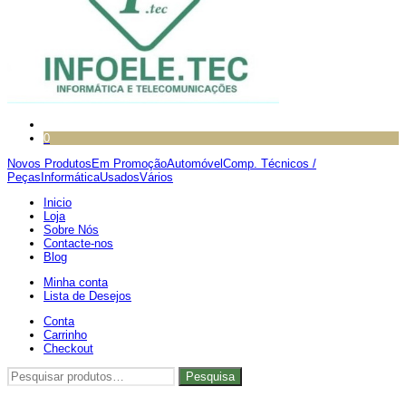
0
Novos Produtos
Em Promoção
Automóvel
Comp. Técnicos /
Peças
Informática
Usados
Vários
Inicio
Loja
Sobre Nós
Contacte-nos
Blog
Minha conta
Lista de Desejos
Conta
Carrinho
Checkout
Pesquisar
Pesquisa
por: