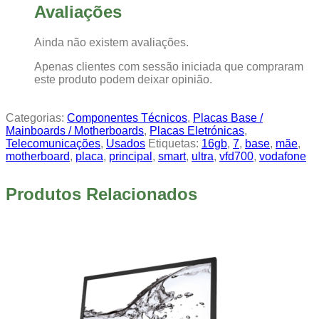
Avaliações
Ainda não existem avaliações.
Apenas clientes com sessão iniciada que compraram
este produto podem deixar opinião.
Categorias:
Componentes Técnicos
,
Placas Base /
Mainboards / Motherboards
,
Placas Eletrónicas
,
Telecomunicações
,
Usados
Etiquetas:
16gb
,
7
,
base
,
mãe
,
motherboard
,
placa
,
principal
,
smart
,
ultra
,
vfd700
,
vodafone
Produtos Relacionados