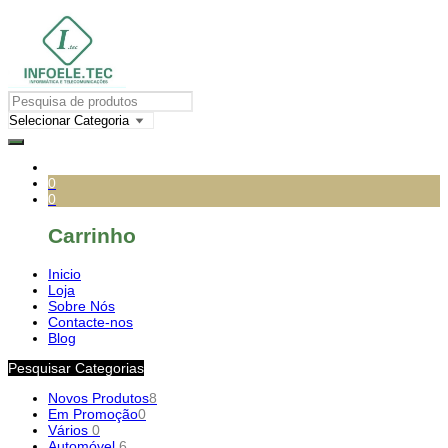
0
0
Carrinho
Inicio
Loja
Sobre Nós
Contacte-nos
Blog
Pesquisar Categorias
Novos Produtos
8
Em Promoção
0
Vários
0
Automóvel
6