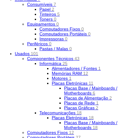
Consumíveis
7
Papel
2
Tinteiros
5
Toners
0
Equipamentos
0
Computadores Fixos
0
Computadores Portáteis
0
Impressoras
0
Periféricos
0
Pastas / Malas
0
Usados
101
Componentes Técnicos
43
Informática
25
Alimentadores / Fontes
1
Memórias RAM
12
Motores
1
Placas Eletrónicas
11
Placas Base / Mainboards /
Motherboards
6
Placas de Alimentação
2
Placas de Rede
1
Placas Gráficas
2
Telecomunicações
18
Placas Eletrónicas
18
Placas Base / Mainboards /
Motherboards
18
Computadores Fixos
12
Computadores Portáteis
27