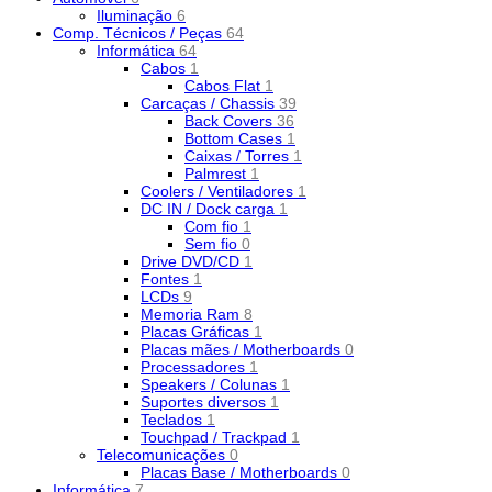
Iluminação
6
Comp. Técnicos / Peças
64
Informática
64
Cabos
1
Cabos Flat
1
Carcaças / Chassis
39
Back Covers
36
Bottom Cases
1
Caixas / Torres
1
Palmrest
1
Coolers / Ventiladores
1
DC IN / Dock carga
1
Com fio
1
Sem fio
0
Drive DVD/CD
1
Fontes
1
LCDs
9
Memoria Ram
8
Placas Gráficas
1
Placas mães / Motherboards
0
Processadores
1
Speakers / Colunas
1
Suportes diversos
1
Teclados
1
Touchpad / Trackpad
1
Telecomunicações
0
Placas Base / Motherboards
0
Informática
7