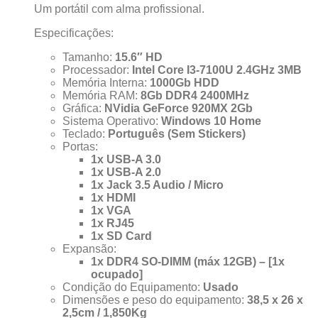
Um portátil com alma profissional.
Especificações:
Tamanho:
15.6″ HD
Processador:
Intel Core I3-7100U 2.4GHz 3MB
Memória Interna:
1000Gb HDD
Memória RAM:
8Gb DDR4 2400MHz
Gráfica:
NVidia GeForce 920MX 2Gb
Sistema Operativo:
Windows 10 Home
Teclado:
Português (Sem Stickers)
Portas:
1x USB-A 3.0
1x USB-A 2.0
1x Jack 3.5 Audio / Micro
1x HDMI
1x VGA
1x RJ45
1x SD Card
Expansão:
1x DDR4 SO-DIMM (máx 12GB) – [1x
ocupado]
Condição do Equipamento:
Usado
Dimensões e peso do equipamento:
38,5 x 26 x
2,5cm / 1,850Kg