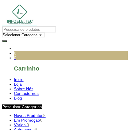
0
0
Carrinho
Inicio
Loja
Sobre Nós
Contacte-nos
Blog
Pesquisar Categorias
Novos Produtos
8
Em Promoção
0
Vários
0
Automóvel
6