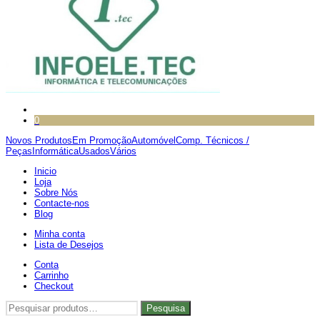
0
Novos Produtos
Em Promoção
Automóvel
Comp. Técnicos /
Peças
Informática
Usados
Vários
Inicio
Loja
Sobre Nós
Contacte-nos
Blog
Minha conta
Lista de Desejos
Conta
Carrinho
Checkout
Pesquisar
Pesquisa
por: