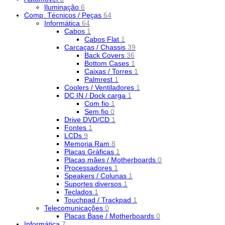
Iluminação
6
Comp. Técnicos / Peças
64
Informática
64
Cabos
1
Cabos Flat
1
Carcaças / Chassis
39
Back Covers
36
Bottom Cases
1
Caixas / Torres
1
Palmrest
1
Coolers / Ventiladores
1
DC IN / Dock carga
1
Com fio
1
Sem fio
0
Drive DVD/CD
1
Fontes
1
LCDs
9
Memoria Ram
8
Placas Gráficas
1
Placas mães / Motherboards
0
Processadores
1
Speakers / Colunas
1
Suportes diversos
1
Teclados
1
Touchpad / Trackpad
1
Telecomunicações
0
Placas Base / Motherboards
0
Informática
7