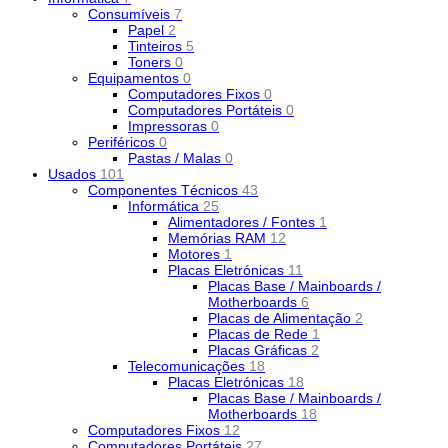
Consumíveis
7
Papel
2
Tinteiros
5
Toners
0
Equipamentos
0
Computadores Fixos
0
Computadores Portáteis
0
Impressoras
0
Periféricos
0
Pastas / Malas
0
Usados
101
Componentes Técnicos
43
Informática
25
Alimentadores / Fontes
1
Memórias RAM
12
Motores
1
Placas Eletrónicas
11
Placas Base / Mainboards /
Motherboards
6
Placas de Alimentação
2
Placas de Rede
1
Placas Gráficas
2
Telecomunicações
18
Placas Eletrónicas
18
Placas Base / Mainboards /
Motherboards
18
Computadores Fixos
12
Computadores Portáteis
27