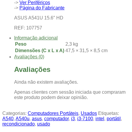
->
Ver Periféricos
->
Página do Fabricante
ASUS A541U 15.6″ HD
REF: 107757
Informação adicional
Peso
2,3 kg
Dimensões (C x L x A)
47,5 × 31,5 × 8,5 cm
Avaliações (0)
Avaliações
Ainda não existem avaliações.
Apenas clientes com sessão iniciada que compraram
este produto podem deixar opinião.
Categorias:
Computadores Portáteis
,
Usados
Etiquetas:
A540
,
A540u
,
asus
,
computador
,
i3
,
i3-7100
,
intel
,
portátil
,
recondicionado
,
usado