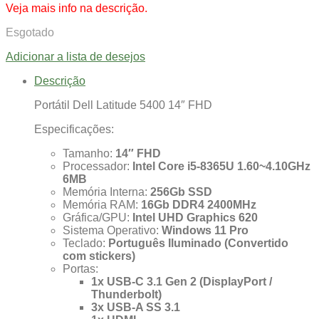
Veja mais info na descrição.
Esgotado
Adicionar a lista de desejos
Descrição
Portátil Dell Latitude 5400 14″ FHD
Especificações:
Tamanho:
14″ FHD
Processador:
Intel Core i5-8365U 1.60~4.10GHz
6MB
Memória Interna:
256Gb SSD
Memória RAM:
16Gb DDR4 2400MHz
Gráfica/GPU:
Intel UHD Graphics 620
Sistema Operativo:
Windows 11 Pro
Teclado:
Português Iluminado (Convertido
com stickers)
Portas:
1x USB-C 3.1 Gen 2 (DisplayPort /
Thunderbolt)
3x USB-A SS 3.1