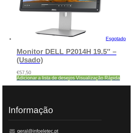
Esgotado
Monitor DELL P2014H 19.5″ –
(Usado)
€
57,50
Adicionar a lista de desejos
Visualização Rápida
Informação
geral@infoeletec.pt