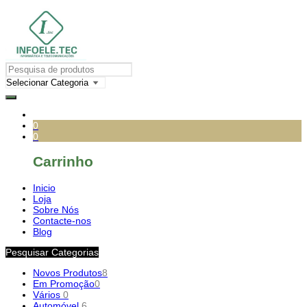
0
0
Carrinho
Inicio
Loja
Sobre Nós
Contacte-nos
Blog
Pesquisar Categorias
Novos Produtos
8
Em Promoção
0
Vários
0
Automóvel
6