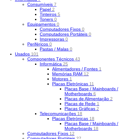
Consumíveis
7
Papel
2
Tinteiros
5
Toners
0
Equipamentos
0
Computadores Fixos
0
Computadores Portáteis
0
Impressoras
0
Periféricos
0
Pastas / Malas
0
Usados
101
Componentes Técnicos
43
Informática
25
Alimentadores / Fontes
1
Memórias RAM
12
Motores
1
Placas Eletrónicas
11
Placas Base / Mainboards /
Motherboards
6
Placas de Alimentação
2
Placas de Rede
1
Placas Gráficas
2
Telecomunicações
18
Placas Eletrónicas
18
Placas Base / Mainboards /
Motherboards
18
Computadores Fixos
12
Computadores Portáteis
27