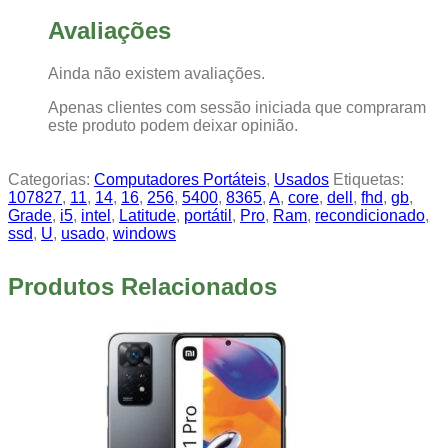
Avaliações
Ainda não existem avaliações.
Apenas clientes com sessão iniciada que compraram
este produto podem deixar opinião.
Categorias:
Computadores Portáteis
,
Usados
Etiquetas:
107827
,
11
,
14
,
16
,
256
,
5400
,
8365
,
A
,
core
,
dell
,
fhd
,
gb
,
Grade
,
i5
,
intel
,
Latitude
,
portátil
,
Pro
,
Ram
,
recondicionado
,
ssd
,
U
,
usado
,
windows
Produtos Relacionados