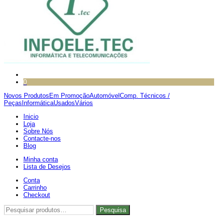
0
Novos Produtos
Em Promoção
Automóvel
Comp. Técnicos /
Peças
Informática
Usados
Vários
Inicio
Loja
Sobre Nós
Contacte-nos
Blog
Minha conta
Lista de Desejos
Conta
Carrinho
Checkout
Pesquisar
Pesquisa
por: