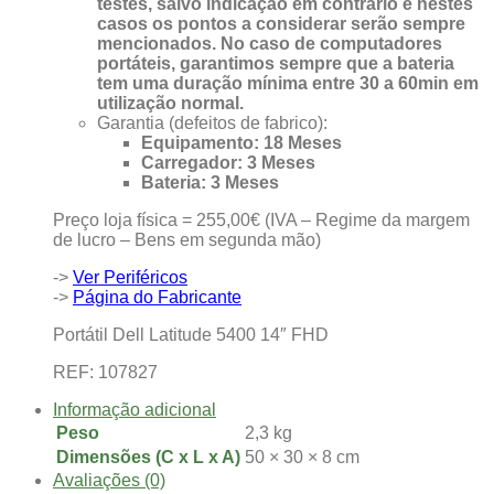
testes, salvo indicação em contrário e nestes
casos os pontos a considerar serão sempre
mencionados. No caso de computadores
portáteis, garantimos sempre que a bateria
tem uma duração mínima entre 30 a 60min em
utilização normal.
Garantia (defeitos de fabrico):
Equipamento: 18 Meses
Carregador: 3 Meses
Bateria: 3 Meses
Preço loja física = 255,00€ (IVA – Regime da margem
de lucro – Bens em segunda mão)
->
Ver Periféricos
->
Página do Fabricante
Portátil Dell Latitude 5400 14″ FHD
REF: 107827
Informação adicional
Peso
2,3 kg
Dimensões (C x L x A)
50 × 30 × 8 cm
Avaliações (0)