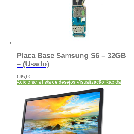
Placa Base Samsung S6 – 32GB
– (Usado)
€
45,00
Adicionar a lista de desejos
Visualização Rápida