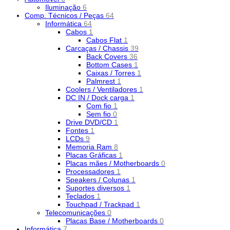
Iluminação
6
Comp. Técnicos / Peças
64
Informática
64
Cabos
1
Cabos Flat
1
Carcaças / Chassis
39
Back Covers
36
Bottom Cases
1
Caixas / Torres
1
Palmrest
1
Coolers / Ventiladores
1
DC IN / Dock carga
1
Com fio
1
Sem fio
0
Drive DVD/CD
1
Fontes
1
LCDs
9
Memoria Ram
8
Placas Gráficas
1
Placas mães / Motherboards
0
Processadores
1
Speakers / Colunas
1
Suportes diversos
1
Teclados
1
Touchpad / Trackpad
1
Telecomunicações
0
Placas Base / Motherboards
0
Informática
7