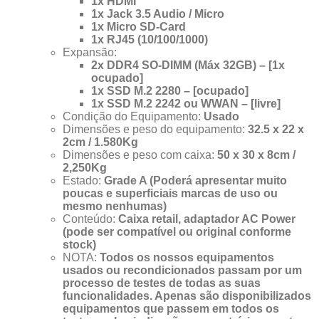
1x HDMI
1x Jack 3.5 Audio / Micro
1x Micro SD-Card
1x RJ45 (10/100/1000)
Expansão:
2x DDR4 SO-DIMM (Máx 32GB) – [1x
ocupado]
1x SSD M.2 2280 – [ocupado]
1x SSD M.2 2242 ou WWAN – [livre]
Condição do Equipamento:
Usado
Dimensões e peso do equipamento:
32.5 x 22 x
2cm / 1.580Kg
Dimensões e peso com caixa:
50 x 30 x 8cm /
2,250Kg
Estado:
Grade A (Poderá apresentar muito
poucas e superficiais marcas de uso ou
mesmo nenhumas)
Conteúdo:
Caixa retail, adaptador AC Power
(pode ser compatível ou original conforme
stock)
NOTA:
Todos os nossos equipamentos
usados ou recondicionados passam por um
processo de testes de todas as suas
funcionalidades. Apenas são disponibilizados
equipamentos que passem em todos os