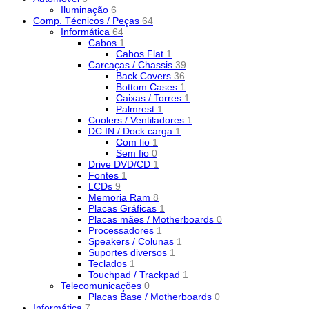
Iluminação
6
Comp. Técnicos / Peças
64
Informática
64
Cabos
1
Cabos Flat
1
Carcaças / Chassis
39
Back Covers
36
Bottom Cases
1
Caixas / Torres
1
Palmrest
1
Coolers / Ventiladores
1
DC IN / Dock carga
1
Com fio
1
Sem fio
0
Drive DVD/CD
1
Fontes
1
LCDs
9
Memoria Ram
8
Placas Gráficas
1
Placas mães / Motherboards
0
Processadores
1
Speakers / Colunas
1
Suportes diversos
1
Teclados
1
Touchpad / Trackpad
1
Telecomunicações
0
Placas Base / Motherboards
0
Informática
7