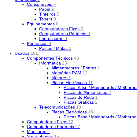
Consumíveis
7
Papel
2
Tinteiros
5
Toners
0
Equipamentos
0
Computadores Fixos
0
Computadores Portáteis
0
Impressoras
0
Periféricos
0
Pastas / Malas
0
Usados
101
Componentes Técnicos
43
Informática
25
Alimentadores / Fontes
1
Memórias RAM
12
Motores
1
Placas Eletrónicas
11
Placas Base / Mainboards / Motherb
Placas de Alimentação
2
Placas de Rede
1
Placas Gráficas
2
Telecomunicações
18
Placas Eletrónicas
18
Placas Base / Mainboards / Motherb
Computadores Fixos
12
Computadores Portáteis
27
Monitores
2
Smartphones
15