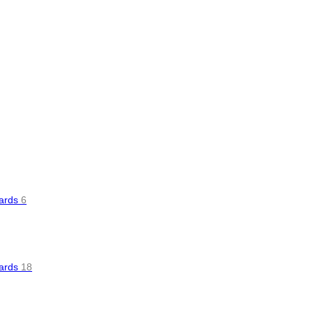
oards
6
oards
18