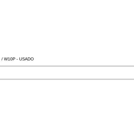
am / W10P - USADO