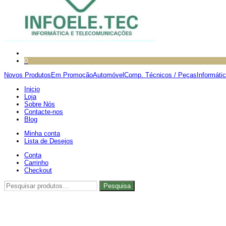
0
Novos Produtos
Em Promoção
Automóvel
Comp. Técnicos / Peças
Informáti
Inicio
Loja
Sobre Nós
Contacte-nos
Blog
Minha conta
Lista de Desejos
Conta
Carrinho
Checkout
Pesquisar
Pesquisa
por: