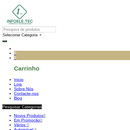
0
0
Carrinho
Inicio
Loja
Sobre Nós
Contacte-nos
Blog
Pesquisar Categorias
Novos Produtos
8
Em Promoção
0
Vários
0
Automóvel
6