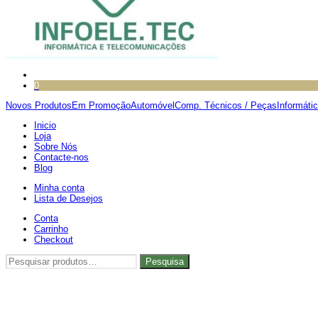
0
Novos Produtos
Em Promoção
Automóvel
Comp. Técnicos / Peças
Informáti
Inicio
Loja
Sobre Nós
Contacte-nos
Blog
Minha conta
Lista de Desejos
Conta
Carrinho
Checkout
Pesquisar
Pesquisa
por: