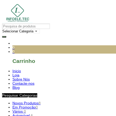
0
0
Carrinho
Inicio
Loja
Sobre Nós
Contacte-nos
Blog
Pesquisar Categorias
Novos Produtos
8
Em Promoção
0
Vários
0
Automóvel
6