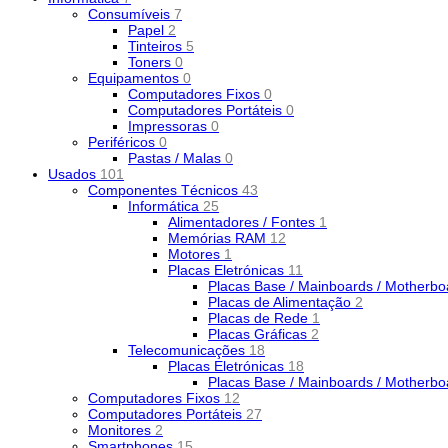
Consumíveis
7
Papel
2
Tinteiros
5
Toners
0
Equipamentos
0
Computadores Fixos
0
Computadores Portáteis
0
Impressoras
0
Periféricos
0
Pastas / Malas
0
Usados
101
Componentes Técnicos
43
Informática
25
Alimentadores / Fontes
1
Memórias RAM
12
Motores
1
Placas Eletrónicas
11
Placas Base / Mainboards / Motherb
Placas de Alimentação
2
Placas de Rede
1
Placas Gráficas
2
Telecomunicações
18
Placas Eletrónicas
18
Placas Base / Mainboards / Motherb
Computadores Fixos
12
Computadores Portáteis
27
Monitores
2
Smartphones
15