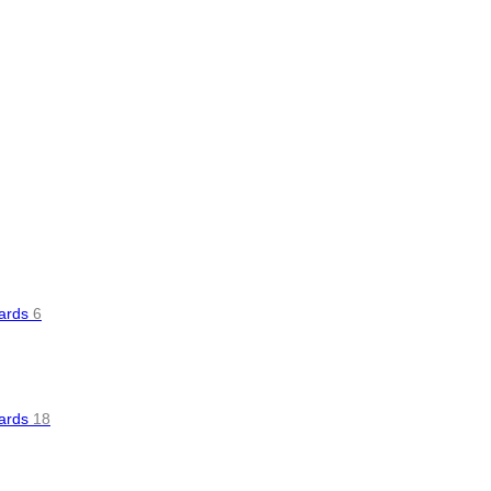
oards
6
oards
18