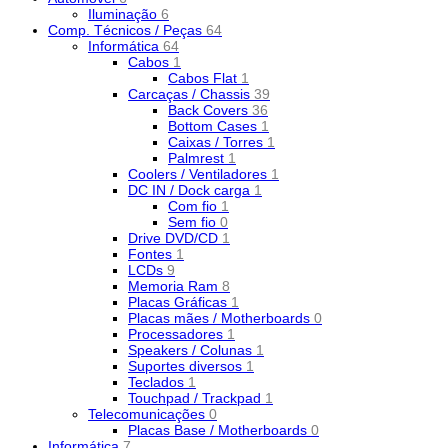
Iluminação
6
Comp. Técnicos / Peças
64
Informática
64
Cabos
1
Cabos Flat
1
Carcaças / Chassis
39
Back Covers
36
Bottom Cases
1
Caixas / Torres
1
Palmrest
1
Coolers / Ventiladores
1
DC IN / Dock carga
1
Com fio
1
Sem fio
0
Drive DVD/CD
1
Fontes
1
LCDs
9
Memoria Ram
8
Placas Gráficas
1
Placas mães / Motherboards
0
Processadores
1
Speakers / Colunas
1
Suportes diversos
1
Teclados
1
Touchpad / Trackpad
1
Telecomunicações
0
Placas Base / Motherboards
0
Informática
7