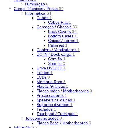
Iluminação
6
Comp. Técnicos / Peças
64
Informática
64
Cabos
1
Cabos Flat
1
Carcaças / Chassis
39
Back Covers
36
Bottom Cases
1
Caixas / Torres
1
Palmrest
1
Coolers / Ventiladores
1
DC IN / Dock carga
1
Com fio
1
Sem fio
0
Drive DVD/CD
1
Fontes
1
LCDs
9
Memoria Ram
8
Placas Gráficas
1
Placas mães / Motherboards
0
Processadores
1
Speakers / Colunas
1
Suportes diversos
1
Teclados
1
Touchpad / Trackpad
1
Telecomunicações
0
Placas Base / Motherboards
0
Informática
7