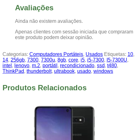
Avaliações
Ainda não existem avaliações.
Apenas clientes com sessão iniciada que compraram
este produto podem deixar opinião.
Categorias:
Computadores Portáteis
,
Usados
Etiquetas:
10
,
14
,
256gb
,
7300
,
7300u
,
8gb
,
core
,
i5
,
i5-7300
,
I5-7300U
,
intel
,
lenovo
,
m.2
,
portátil
,
recondicionado
,
ssd
,
t480
,
ThinkPad
,
thunderbolt
,
ultrabook
,
usado
,
windows
Produtos Relacionados