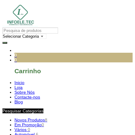
0
0
Carrinho
Inicio
Loja
Sobre Nós
Contacte-nos
Blog
Pesquisar Categorias
Novos Produtos
8
Em Promoção
0
Vários
0
Automóvel
6