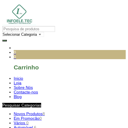
0
0
Carrinho
Inicio
Loja
Sobre Nós
Contacte-nos
Blog
Pesquisar Categorias
Novos Produtos
8
Em Promoção
0
Vários
0
Automóvel
6