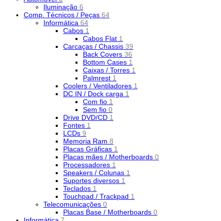
Iluminação
6
Comp. Técnicos / Peças
64
Informática
64
Cabos
1
Cabos Flat
1
Carcaças / Chassis
39
Back Covers
36
Bottom Cases
1
Caixas / Torres
1
Palmrest
1
Coolers / Ventiladores
1
DC IN / Dock carga
1
Com fio
1
Sem fio
0
Drive DVD/CD
1
Fontes
1
LCDs
9
Memoria Ram
8
Placas Gráficas
1
Placas mães / Motherboards
0
Processadores
1
Speakers / Colunas
1
Suportes diversos
1
Teclados
1
Touchpad / Trackpad
1
Telecomunicações
0
Placas Base / Motherboards
0
Informática
7