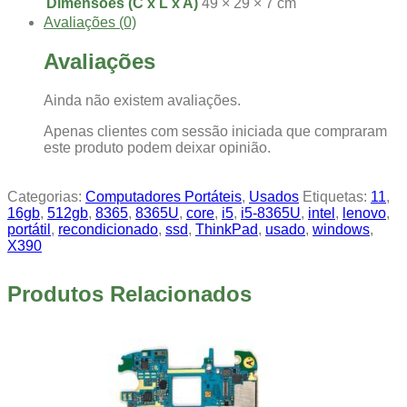
Dimensões (C x L x A)
49 × 29 × 7 cm
Avaliações (0)
Avaliações
Ainda não existem avaliações.
Apenas clientes com sessão iniciada que compraram
este produto podem deixar opinião.
Categorias:
Computadores Portáteis
,
Usados
Etiquetas:
11
,
16gb
,
512gb
,
8365
,
8365U
,
core
,
i5
,
i5-8365U
,
intel
,
lenovo
,
portátil
,
recondicionado
,
ssd
,
ThinkPad
,
usado
,
windows
,
X390
Produtos Relacionados