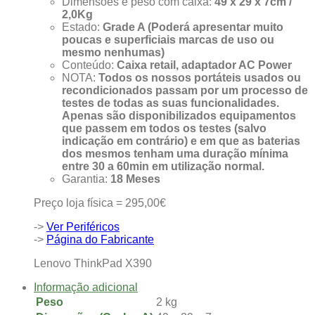
Dimensões e peso com caixa:
49 x 29 x 7cm /
2,0Kg
Estado:
Grade A (Poderá apresentar muito
poucas e superficiais marcas de uso ou
mesmo nenhumas)
Conteúdo:
Caixa retail, adaptador AC Power
NOTA:
Todos os nossos portáteis usados ou
recondicionados passam por um processo de
testes de todas as suas funcionalidades.
Apenas são disponibilizados equipamentos
que passem em todos os testes (salvo
indicação em contrário) e em que as baterias
dos mesmos tenham uma duração mínima
entre 30 a 60min em utilização normal.
Garantia:
18 Meses
Preço loja física = 295,00€
->
Ver Periféricos
->
Página do Fabricante
Lenovo ThinkPad X390
Informação adicional
Peso
2 kg