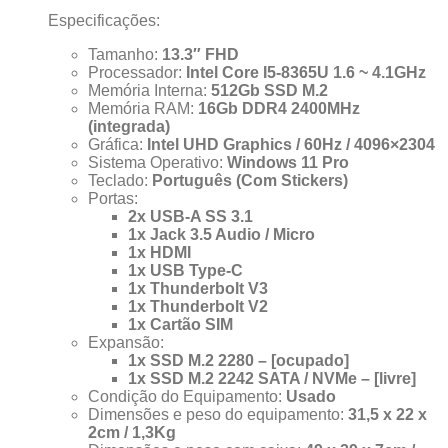
Especificações:
Tamanho:
13.3″ FHD
Processador:
Intel Core I5-8365U 1.6 ~ 4.1GHz
Memória Interna:
512Gb SSD M.2
Memória RAM:
16Gb DDR4 2400MHz
(integrada)
Gráfica:
Intel UHD Graphics / 60Hz / 4096×2304
Sistema Operativo:
Windows 11 Pro
Teclado:
Português (Com Stickers)
Portas:
2x USB-A SS 3.1
1x Jack 3.5 Audio / Micro
1x HDMI
1x USB Type-C
1x Thunderbolt V3
1x Thunderbolt V2
1x Cartão SIM
Expansão:
1x SSD M.2 2280 – [ocupado]
1x SSD M.2 2242 SATA / NVMe – [livre]
Condição do Equipamento:
Usado
Dimensões e peso do equipamento:
31,5 x 22 x
2cm / 1,3Kg