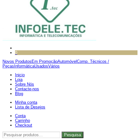
0
Novos Produtos
Em Promoção
Automóvel
Comp. Técnicos /
Peças
Informática
Usados
Vários
Inicio
Loja
Sobre Nós
Contacte-nos
Blog
Minha conta
Lista de Desejos
Conta
Carrinho
Checkout
Pesquisar
Pesquisa
por: