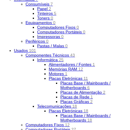
Consumíveis
7
Papel
2
Tinteiros
5
Toners
0
Equipamentos
0
Computadores Fixos
0
Computadores Portáteis
0
Impressoras
0
Periféricos
0
Pastas / Malas
0
Usados
101
Componentes Técnicos
43
Informática
25
Alimentadores / Fontes
1
Memórias RAM
12
Motores
1
Placas Eletrónicas
11
Placas Base / Mainboards /
Motherboards
6
Placas de Alimentação
2
Placas de Rede
1
Placas Gráficas
2
Telecomunicações
18
Placas Eletrónicas
18
Placas Base / Mainboards /
Motherboards
18
Computadores Fixos
12
Computadores Portáteis
27