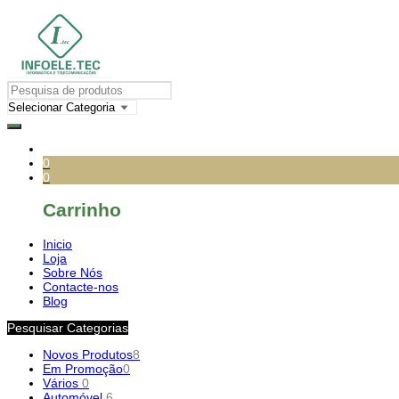
0
0
Carrinho
Inicio
Loja
Sobre Nós
Contacte-nos
Blog
Pesquisar Categorias
Novos Produtos
8
Em Promoção
0
Vários
0
Automóvel
6