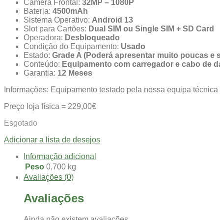
Câmera Frontal:
32MP – 1080P
Bateria:
4500mAh
Sistema Operativo:
Android 13
Slot para Cartões:
Dual SIM ou Single SIM + SD Card
Operadora:
Desbloqueado
Condição do Equipamento:
Usado
Estado:
Grade A (Poderá apresentar muito poucas e
Conteúdo:
Equipamento com carregador e cabo de d
Garantia:
12 Meses
Informações: Equipamento testado pela nossa equipa técnica 
Preço loja física = 229,00€
Esgotado
Adicionar a lista de desejos
Informação adicional
Peso
0,700 kg
Avaliações (0)
Avaliações
Ainda não existem avaliações.