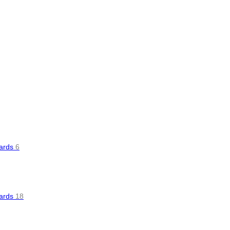
oards
6
oards
18