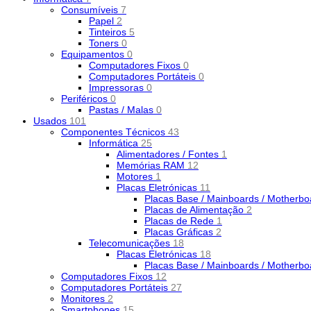
Consumíveis
7
Papel
2
Tinteiros
5
Toners
0
Equipamentos
0
Computadores Fixos
0
Computadores Portáteis
0
Impressoras
0
Periféricos
0
Pastas / Malas
0
Usados
101
Componentes Técnicos
43
Informática
25
Alimentadores / Fontes
1
Memórias RAM
12
Motores
1
Placas Eletrónicas
11
Placas Base / Mainboards / Motherb
Placas de Alimentação
2
Placas de Rede
1
Placas Gráficas
2
Telecomunicações
18
Placas Eletrónicas
18
Placas Base / Mainboards / Motherb
Computadores Fixos
12
Computadores Portáteis
27
Monitores
2
Smartphones
15