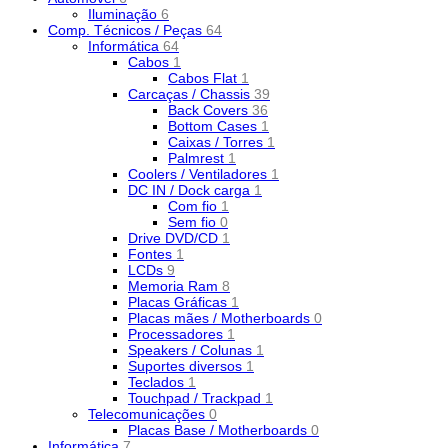
Iluminação
6
Comp. Técnicos / Peças
64
Informática
64
Cabos
1
Cabos Flat
1
Carcaças / Chassis
39
Back Covers
36
Bottom Cases
1
Caixas / Torres
1
Palmrest
1
Coolers / Ventiladores
1
DC IN / Dock carga
1
Com fio
1
Sem fio
0
Drive DVD/CD
1
Fontes
1
LCDs
9
Memoria Ram
8
Placas Gráficas
1
Placas mães / Motherboards
0
Processadores
1
Speakers / Colunas
1
Suportes diversos
1
Teclados
1
Touchpad / Trackpad
1
Telecomunicações
0
Placas Base / Motherboards
0
Informática
7