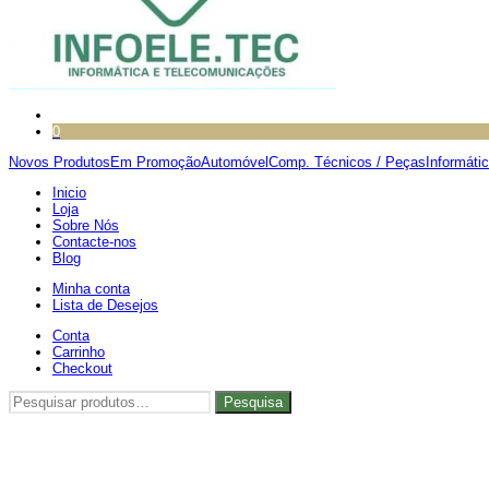
0
Novos Produtos
Em Promoção
Automóvel
Comp. Técnicos / Peças
Informáti
Inicio
Loja
Sobre Nós
Contacte-nos
Blog
Minha conta
Lista de Desejos
Conta
Carrinho
Checkout
Pesquisar
Pesquisa
por: