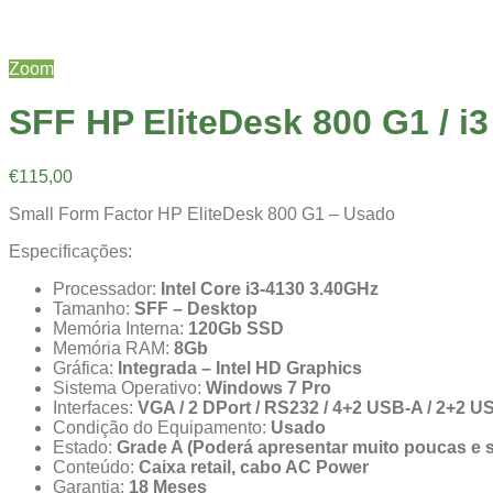
Zoom
SFF HP EliteDesk 800 G1 / i
€
115,00
Small Form Factor HP EliteDesk 800 G1 – Usado
Especificações:
Processador:
Intel Core i3-4130 3.40GHz
Tamanho:
SFF – Desktop
Memória Interna:
120Gb SSD
Memória RAM:
8Gb
Gráfica:
Integrada – Intel HD Graphics
Sistema Operativo:
Windows 7 Pro
Interfaces:
VGA / 2 DPort / RS232 / 4+2 USB-A / 2+2 USB
Condição do Equipamento:
Usado
Estado:
Grade A (Poderá apresentar muito poucas e
Conteúdo:
Caixa retail, cabo AC Power
Garantia:
18 Meses