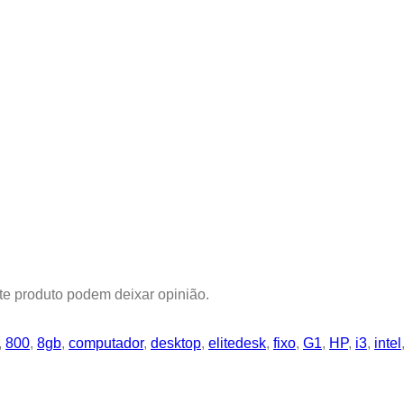
e produto podem deixar opinião.
,
800
,
8gb
,
computador
,
desktop
,
elitedesk
,
fixo
,
G1
,
HP
,
i3
,
intel