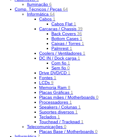
Iluminação
6
Comp. Técnicos / Peças
64
Informática
64
Cabos
1
Cabos Flat
1
Carcaças / Chassis
39
Back Covers
36
Bottom Cases
1
Caixas / Torres
1
Palmrest
1
Coolers / Ventiladores
1
DC IN / Dock carga
1
Com fio
1
Sem fio
0
Drive DVD/CD
1
Fontes
1
LCDs
9
Memoria Ram
8
Placas Gráficas
1
Placas mães / Motherboards
0
Processadores
1
Speakers / Colunas
1
Suportes diversos
1
Teclados
1
Touchpad / Trackpad
1
Telecomunicações
0
Placas Base / Motherboards
0
Informática
7