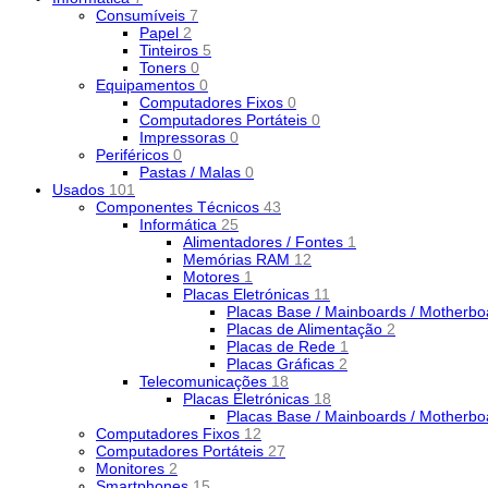
Consumíveis
7
Papel
2
Tinteiros
5
Toners
0
Equipamentos
0
Computadores Fixos
0
Computadores Portáteis
0
Impressoras
0
Periféricos
0
Pastas / Malas
0
Usados
101
Componentes Técnicos
43
Informática
25
Alimentadores / Fontes
1
Memórias RAM
12
Motores
1
Placas Eletrónicas
11
Placas Base / Mainboards / Motherb
Placas de Alimentação
2
Placas de Rede
1
Placas Gráficas
2
Telecomunicações
18
Placas Eletrónicas
18
Placas Base / Mainboards / Motherb
Computadores Fixos
12
Computadores Portáteis
27
Monitores
2
Smartphones
15