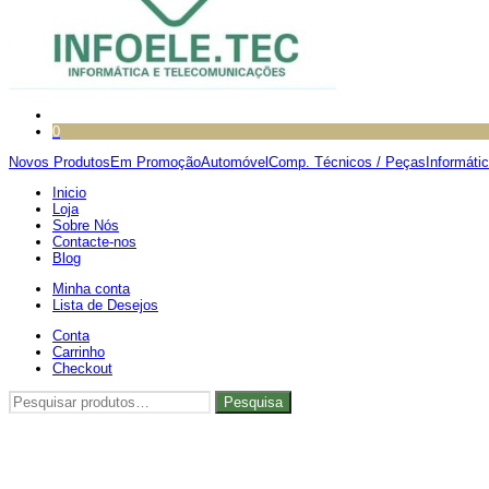
0
Novos Produtos
Em Promoção
Automóvel
Comp. Técnicos / Peças
Informáti
Inicio
Loja
Sobre Nós
Contacte-nos
Blog
Minha conta
Lista de Desejos
Conta
Carrinho
Checkout
Pesquisar
Pesquisa
por: