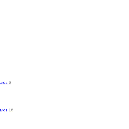
oards
6
oards
18