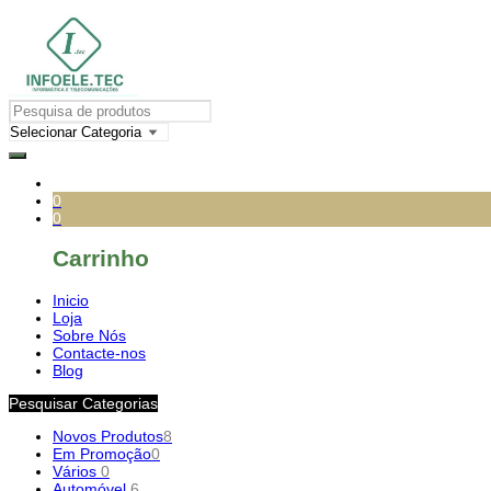
0
0
Carrinho
Inicio
Loja
Sobre Nós
Contacte-nos
Blog
Pesquisar Categorias
Novos Produtos
8
Em Promoção
0
Vários
0
Automóvel
6