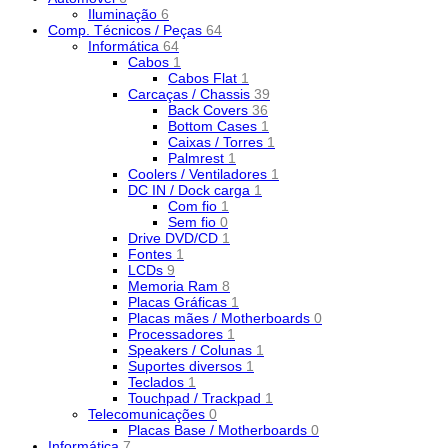
Iluminação
6
Comp. Técnicos / Peças
64
Informática
64
Cabos
1
Cabos Flat
1
Carcaças / Chassis
39
Back Covers
36
Bottom Cases
1
Caixas / Torres
1
Palmrest
1
Coolers / Ventiladores
1
DC IN / Dock carga
1
Com fio
1
Sem fio
0
Drive DVD/CD
1
Fontes
1
LCDs
9
Memoria Ram
8
Placas Gráficas
1
Placas mães / Motherboards
0
Processadores
1
Speakers / Colunas
1
Suportes diversos
1
Teclados
1
Touchpad / Trackpad
1
Telecomunicações
0
Placas Base / Motherboards
0
Informática
7