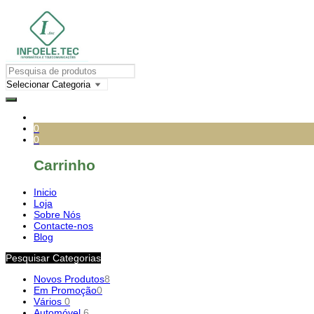
0
0
Carrinho
Inicio
Loja
Sobre Nós
Contacte-nos
Blog
Pesquisar Categorias
Novos Produtos
8
Em Promoção
0
Vários
0
Automóvel
6