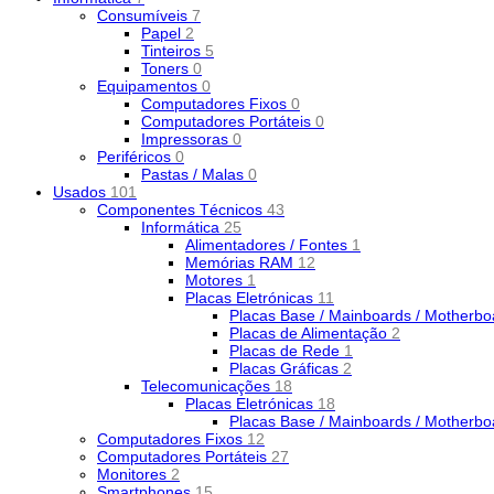
Consumíveis
7
Papel
2
Tinteiros
5
Toners
0
Equipamentos
0
Computadores Fixos
0
Computadores Portáteis
0
Impressoras
0
Periféricos
0
Pastas / Malas
0
Usados
101
Componentes Técnicos
43
Informática
25
Alimentadores / Fontes
1
Memórias RAM
12
Motores
1
Placas Eletrónicas
11
Placas Base / Mainboards / Motherb
Placas de Alimentação
2
Placas de Rede
1
Placas Gráficas
2
Telecomunicações
18
Placas Eletrónicas
18
Placas Base / Mainboards / Motherb
Computadores Fixos
12
Computadores Portáteis
27
Monitores
2
Smartphones
15