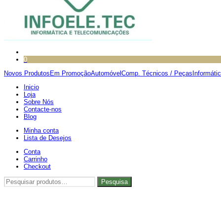
0
Novos Produtos
Em Promoção
Automóvel
Comp. Técnicos / Peças
Informáti
Inicio
Loja
Sobre Nós
Contacte-nos
Blog
Minha conta
Lista de Desejos
Conta
Carrinho
Checkout
Pesquisar
Pesquisa
por: