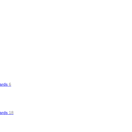
oards
6
oards
18