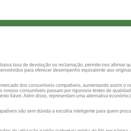
e a baixa taxa de devolução ou reclamação, permite-nos afirmar
envolvidos para oferecer desempenho equivalente aos originais,
o mercado dos consumíveis compatíveis, aumentando assim o n
s nossos consumíveis passam por rigorosos testes de qualidade
to fiável. Além disso, representam uma alternativa económica
ompatíveis são sem dúvida a escolha inteligente para quem proc
ções de utilização padrão (cobertura média de 5% por página, 