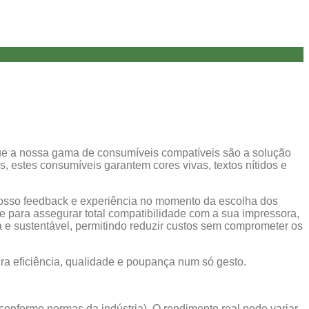
 que a nossa gama de consumíveis compatíveis são a solução
 estes consumíveis garantem cores vivas, textos nítidos e
osso feedback e experiência no momento da escolha dos
 para assegurar total compatibilidade com a sua impressora,
 e sustentável, permitindo reduzir custos sem comprometer os
ura eficiência, qualidade e poupança num só gesto.
conforme normas da indústria). O rendimento real pode variar