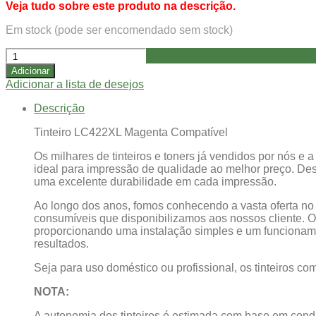
Veja tudo sobre este produto na descrição.
Em stock (pode ser encomendado sem stock)
Quantidade
de
Adicionar
Tinteiro
Adicionar a lista de desejos
Brother
LC422XL
Descrição
Magenta
-
Tinteiro LC422XL Magenta Compatível
Compatível
Os milhares de tinteiros e toners já vendidos por nós 
ideal para impressão de qualidade ao melhor preço. Des
uma excelente durabilidade em cada impressão.
Ao longo dos anos, fomos conhecendo a vasta oferta n
consumíveis que disponibilizamos aos nossos cliente. O
proporcionando uma instalação simples e um funcionamen
resultados.
Seja para uso doméstico ou profissional, os tinteiros c
NOTA:
A autonomia dos tinteiros é estimada com base em condi