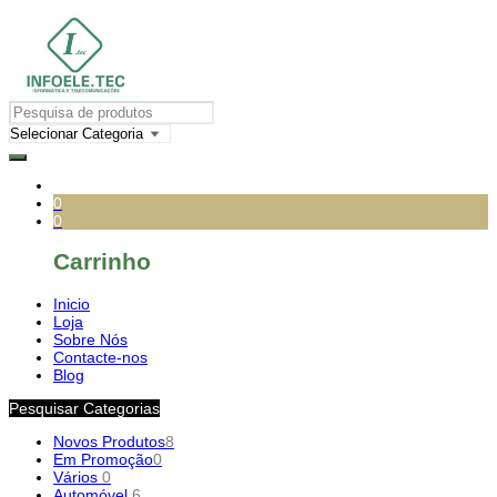
0
0
Carrinho
Inicio
Loja
Sobre Nós
Contacte-nos
Blog
Pesquisar Categorias
Novos Produtos
8
Em Promoção
0
Vários
0
Automóvel
6