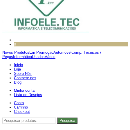
0
Novos Produtos
Em Promoção
Automóvel
Comp. Técnicos /
Peças
Informática
Usados
Vários
Inicio
Loja
Sobre Nós
Contacte-nos
Blog
Minha conta
Lista de Desejos
Conta
Carrinho
Checkout
Pesquisar
Pesquisa
por: