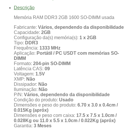
-
Memória
Descrição
RAM
DDR3
Memória RAM DDR3 2GB 1600 SO-DIMM usada
2GB
1333
Fabricante:
Vários, dependendo da disponibilidade
SO-
Capacidade:
2GB
DIMM
Configuração da(s) memória(s):
1 x 2GB
Tipo:
DDR3
Frequência:
1333 MHz
Aplicação:
Portátil / PC USDT com memórias SO-
DIMM
Formato:
204-pin SO-DIMM
Latência CAS:
09
Voltagem:
1.5V
XMP:
Não
Dissipador:
Não
Iluminação:
Não
P/N:
Vários, dependendo da disponibilidade
Condição do produto:
Usado
Dimensões e peso do produto:
6.70 x 3.0 x 0.4cm /
0.015Kg (apróx)
Dimensões e peso com caixa:
17.5 x 7.5 x 1.0cm /
0.028Kg ou 11.0 x 5.5 x 1.0cm / 0.022Kg (apróx)
Garantia:
3 Meses