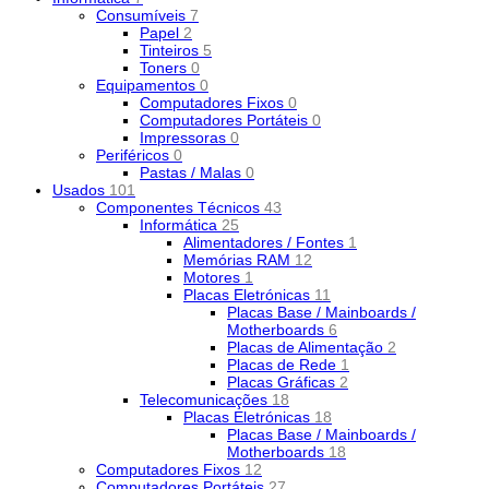
Consumíveis
7
Papel
2
Tinteiros
5
Toners
0
Equipamentos
0
Computadores Fixos
0
Computadores Portáteis
0
Impressoras
0
Periféricos
0
Pastas / Malas
0
Usados
101
Componentes Técnicos
43
Informática
25
Alimentadores / Fontes
1
Memórias RAM
12
Motores
1
Placas Eletrónicas
11
Placas Base / Mainboards /
Motherboards
6
Placas de Alimentação
2
Placas de Rede
1
Placas Gráficas
2
Telecomunicações
18
Placas Eletrónicas
18
Placas Base / Mainboards /
Motherboards
18
Computadores Fixos
12
Computadores Portáteis
27