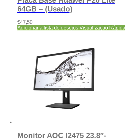
Placa Base Huawei P20 Lite
64GB – (Usado)
€
47,50
Adicionar a lista de desejos
Visualização Rápida
Monitor AOC I2475 23.8″-