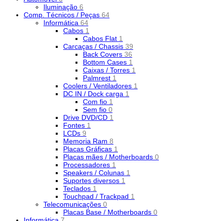
Iluminação
6
Comp. Técnicos / Peças
64
Informática
64
Cabos
1
Cabos Flat
1
Carcaças / Chassis
39
Back Covers
36
Bottom Cases
1
Caixas / Torres
1
Palmrest
1
Coolers / Ventiladores
1
DC IN / Dock carga
1
Com fio
1
Sem fio
0
Drive DVD/CD
1
Fontes
1
LCDs
9
Memoria Ram
8
Placas Gráficas
1
Placas mães / Motherboards
0
Processadores
1
Speakers / Colunas
1
Suportes diversos
1
Teclados
1
Touchpad / Trackpad
1
Telecomunicações
0
Placas Base / Motherboards
0
Informática
7