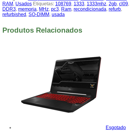
RAM
,
Usados
Etiquetas:
108769
,
1333
,
1333mhz
,
2gb
,
cl09
,
DDR3
,
memoria
,
MHz
,
pc3
,
Ram
,
recondicionada
,
refurb
,
refurbished
,
SO-DIMM
,
usada
Produtos Relacionados
Esgotado