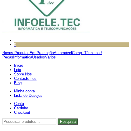
0
Novos Produtos
Em Promoção
Automóvel
Comp. Técnicos /
Peças
Informática
Usados
Vários
Inicio
Loja
Sobre Nós
Contacte-nos
Blog
Minha conta
Lista de Desejos
Conta
Carrinho
Checkout
Pesquisar
Pesquisa
por: