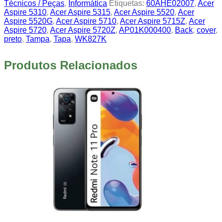
Técnicos / Peças
,
Informática
Etiquetas:
60AHE02007
,
Acer
Aspire 5310
,
Acer Aspire 5315
,
Acer Aspire 5520
,
Acer
Aspire 5520G
,
Acer Aspire 5710
,
Acer Aspire 5715Z
,
Acer
Aspire 5720
,
Acer Aspire 5720Z
,
AP01K000400
,
Back
,
cover
,
preto
,
Tampa
,
Tapa
,
WK827K
Produtos Relacionados