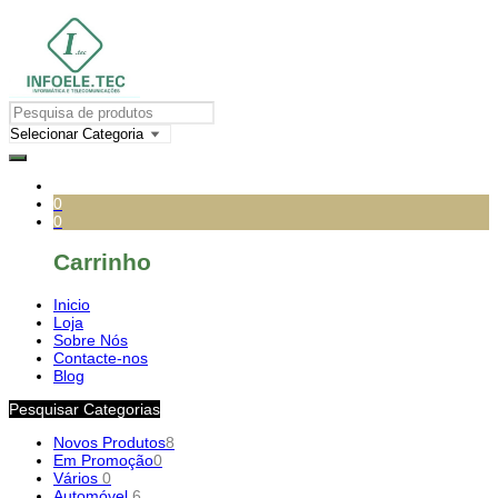
0
0
Carrinho
Inicio
Loja
Sobre Nós
Contacte-nos
Blog
Pesquisar Categorias
Novos Produtos
8
Em Promoção
0
Vários
0
Automóvel
6