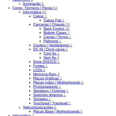
Iluminação
6
Comp. Técnicos / Peças
64
Informática
64
Cabos
1
Cabos Flat
1
Carcaças / Chassis
39
Back Covers
36
Bottom Cases
1
Caixas / Torres
1
Palmrest
1
Coolers / Ventiladores
1
DC IN / Dock carga
1
Com fio
1
Sem fio
0
Drive DVD/CD
1
Fontes
1
LCDs
9
Memoria Ram
8
Placas Gráficas
1
Placas mães / Motherboards
0
Processadores
1
Speakers / Colunas
1
Suportes diversos
1
Teclados
1
Touchpad / Trackpad
1
Telecomunicações
0
Placas Base / Motherboards
0
Informática
7