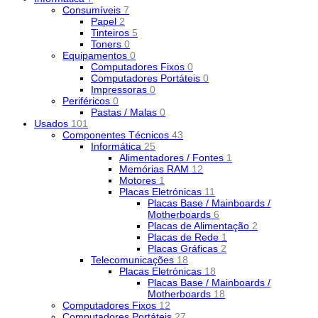
Consumíveis
7
Papel
2
Tinteiros
5
Toners
0
Equipamentos
0
Computadores Fixos
0
Computadores Portáteis
0
Impressoras
0
Periféricos
0
Pastas / Malas
0
Usados
101
Componentes Técnicos
43
Informática
25
Alimentadores / Fontes
1
Memórias RAM
12
Motores
1
Placas Eletrónicas
11
Placas Base / Mainboards /
Motherboards
6
Placas de Alimentação
2
Placas de Rede
1
Placas Gráficas
2
Telecomunicações
18
Placas Eletrónicas
18
Placas Base / Mainboards /
Motherboards
18
Computadores Fixos
12
Computadores Portáteis
27