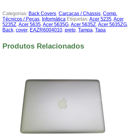
Categorias:
Back Covers
,
Carcaças / Chassis
,
Comp.
Técnicos / Peças
,
Informática
Etiquetas:
Acer 5235
,
Acer
5235Z
,
Acer 5635
,
Acer 5635G
,
Acer 5635Z
,
Acer 5635ZG
,
Back
,
cover
,
EAZR6004010
,
preto
,
Tampa
,
Tapa
Produtos Relacionados