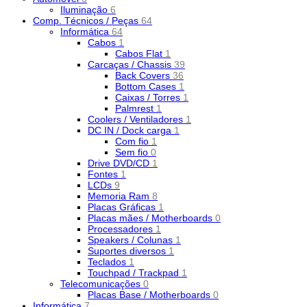
Iluminação
6
Comp. Técnicos / Peças
64
Informática
64
Cabos
1
Cabos Flat
1
Carcaças / Chassis
39
Back Covers
36
Bottom Cases
1
Caixas / Torres
1
Palmrest
1
Coolers / Ventiladores
1
DC IN / Dock carga
1
Com fio
1
Sem fio
0
Drive DVD/CD
1
Fontes
1
LCDs
9
Memoria Ram
8
Placas Gráficas
1
Placas mães / Motherboards
0
Processadores
1
Speakers / Colunas
1
Suportes diversos
1
Teclados
1
Touchpad / Trackpad
1
Telecomunicações
0
Placas Base / Motherboards
0
Informática
7