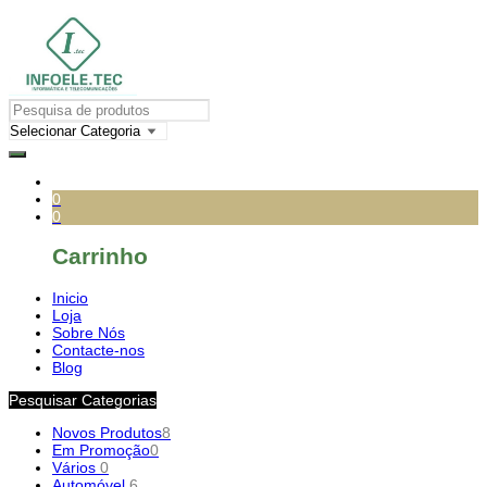
0
0
Carrinho
Inicio
Loja
Sobre Nós
Contacte-nos
Blog
Pesquisar Categorias
Novos Produtos
8
Em Promoção
0
Vários
0
Automóvel
6