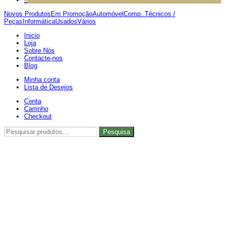
Novos Produtos
Em Promoção
Automóvel
Comp. Técnicos /
Peças
Informática
Usados
Vários
Inicio
Loja
Sobre Nós
Contacte-nos
Blog
Minha conta
Lista de Desejos
Conta
Carrinho
Checkout
Pesquisar
Pesquisa
por: