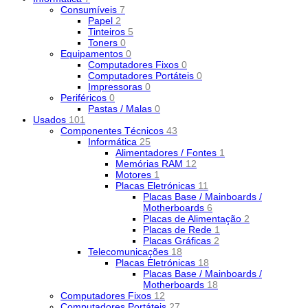
Consumíveis
7
Papel
2
Tinteiros
5
Toners
0
Equipamentos
0
Computadores Fixos
0
Computadores Portáteis
0
Impressoras
0
Periféricos
0
Pastas / Malas
0
Usados
101
Componentes Técnicos
43
Informática
25
Alimentadores / Fontes
1
Memórias RAM
12
Motores
1
Placas Eletrónicas
11
Placas Base / Mainboards /
Motherboards
6
Placas de Alimentação
2
Placas de Rede
1
Placas Gráficas
2
Telecomunicações
18
Placas Eletrónicas
18
Placas Base / Mainboards /
Motherboards
18
Computadores Fixos
12
Computadores Portáteis
27