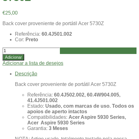
€
25,00
Back cover proveniente de portátil Acer 5730Z
Referência:
60.4J501.002
Cor:
Preto
Quantidade
de
Adicionar
Usado
Adicionar a lista de desejos
-
Back
Descrição
Cover
Acer
Back cover proveniente de portátil Acer 5730Z
5730Z
Referência:
60.4J502.002, 60.4W904.005,
41.4J501.002
Estado:
Usado, com marcas de uso. Todos os
apoios de aperto intactos
Compatibilidades:
Acer Aspire 5930 Series,
Acer Aspire 5930 Series
Garantia:
3 Meses
NOTA: Artigo usado, totalmente testado pela nossa