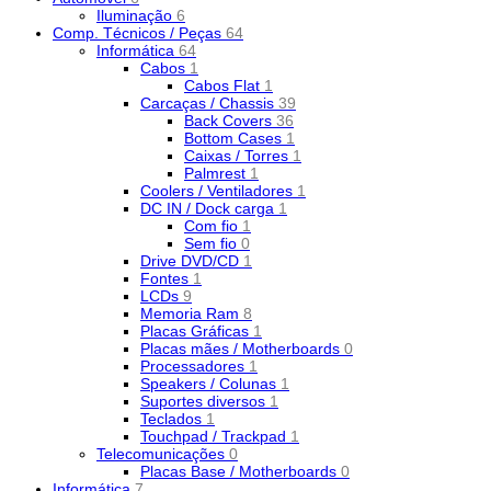
Iluminação
6
Comp. Técnicos / Peças
64
Informática
64
Cabos
1
Cabos Flat
1
Carcaças / Chassis
39
Back Covers
36
Bottom Cases
1
Caixas / Torres
1
Palmrest
1
Coolers / Ventiladores
1
DC IN / Dock carga
1
Com fio
1
Sem fio
0
Drive DVD/CD
1
Fontes
1
LCDs
9
Memoria Ram
8
Placas Gráficas
1
Placas mães / Motherboards
0
Processadores
1
Speakers / Colunas
1
Suportes diversos
1
Teclados
1
Touchpad / Trackpad
1
Telecomunicações
0
Placas Base / Motherboards
0
Informática
7