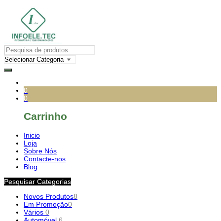
0
0
Carrinho
Inicio
Loja
Sobre Nós
Contacte-nos
Blog
Pesquisar Categorias
Novos Produtos
8
Em Promoção
0
Vários
0
Automóvel
6