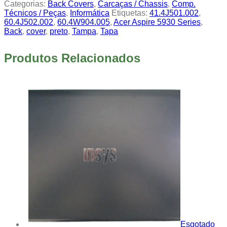
Categorias:
Back Covers
,
Carcaças / Chassis
,
Comp.
Técnicos / Peças
,
Informática
Etiquetas:
41.4J501.002
,
60.4J502.002
,
60.4W904.005
,
Acer Aspire 5930 Series
,
Back
,
cover
,
preto
,
Tampa
,
Tapa
Produtos Relacionados
Esgotado