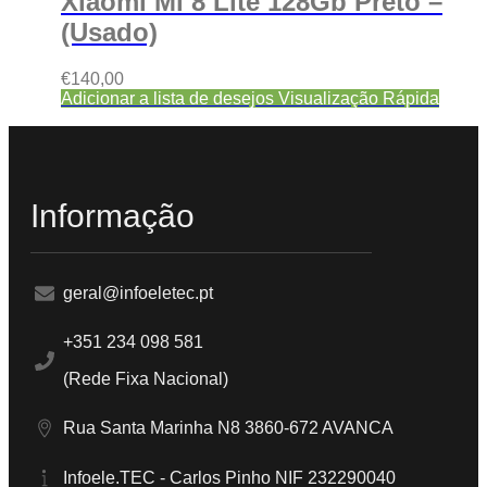
Xiaomi Mi 8 Lite 128Gb Preto –
(Usado)
€
140,00
Adicionar a lista de desejos
Visualização Rápida
Informação
geral@infoeletec.pt
+351 234 098 581
(Rede Fixa Nacional)
Rua Santa Marinha N8 3860-672 AVANCA
Infoele.TEC - Carlos Pinho NIF 232290040