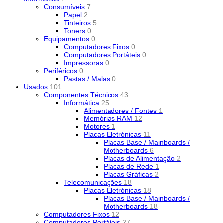
Consumíveis
7
Papel
2
Tinteiros
5
Toners
0
Equipamentos
0
Computadores Fixos
0
Computadores Portáteis
0
Impressoras
0
Periféricos
0
Pastas / Malas
0
Usados
101
Componentes Técnicos
43
Informática
25
Alimentadores / Fontes
1
Memórias RAM
12
Motores
1
Placas Eletrónicas
11
Placas Base / Mainboards /
Motherboards
6
Placas de Alimentação
2
Placas de Rede
1
Placas Gráficas
2
Telecomunicações
18
Placas Eletrónicas
18
Placas Base / Mainboards /
Motherboards
18
Computadores Fixos
12
Computadores Portáteis
27