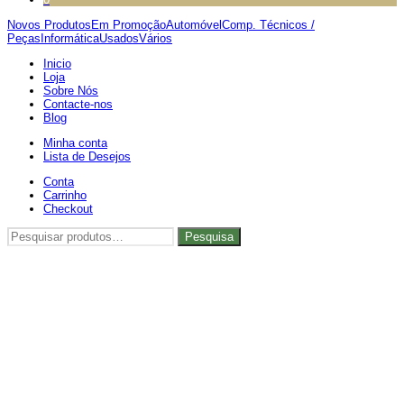
Novos Produtos
Em Promoção
Automóvel
Comp. Técnicos /
Peças
Informática
Usados
Vários
Inicio
Loja
Sobre Nós
Contacte-nos
Blog
Minha conta
Lista de Desejos
Conta
Carrinho
Checkout
Pesquisar
Pesquisa
por: