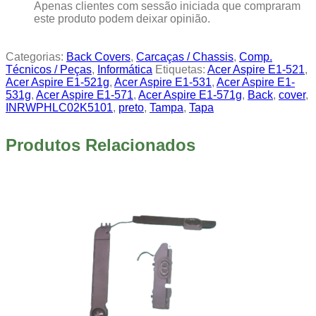
Apenas clientes com sessão iniciada que compraram
este produto podem deixar opinião.
Categorias:
Back Covers
,
Carcaças / Chassis
,
Comp.
Técnicos / Peças
,
Informática
Etiquetas:
Acer Aspire E1-521
,
Acer Aspire E1-521g
,
Acer Aspire E1-531
,
Acer Aspire E1-
531g
,
Acer Aspire E1-571
,
Acer Aspire E1-571g
,
Back
,
cover
,
INRWPHLC02K5101
,
preto
,
Tampa
,
Tapa
Produtos Relacionados