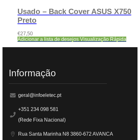
Usado – Back Cover ASUS X750
Preto
€
27,50
Adicionar a lista de desejos
Visualização Rápida
Informação
geral@infoeletec.pt
+351 234 098 581
(Rede Fixa Nacional)
Rua Santa Marinha N8 3860-672 AVANCA