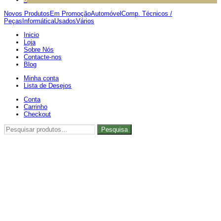
Novos Produtos
Em Promoção
Automóvel
Comp. Técnicos /
Peças
Informática
Usados
Vários
Inicio
Loja
Sobre Nós
Contacte-nos
Blog
Minha conta
Lista de Desejos
Conta
Carrinho
Checkout
Pesquisar
Pesquisa
por: