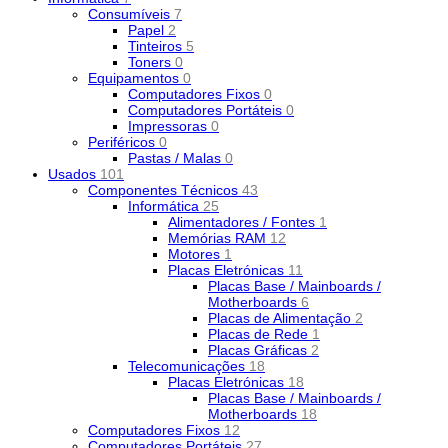
Consumíveis
7
Papel
2
Tinteiros
5
Toners
0
Equipamentos
0
Computadores Fixos
0
Computadores Portáteis
0
Impressoras
0
Periféricos
0
Pastas / Malas
0
Usados
101
Componentes Técnicos
43
Informática
25
Alimentadores / Fontes
1
Memórias RAM
12
Motores
1
Placas Eletrónicas
11
Placas Base / Mainboards /
Motherboards
6
Placas de Alimentação
2
Placas de Rede
1
Placas Gráficas
2
Telecomunicações
18
Placas Eletrónicas
18
Placas Base / Mainboards /
Motherboards
18
Computadores Fixos
12
Computadores Portáteis
27