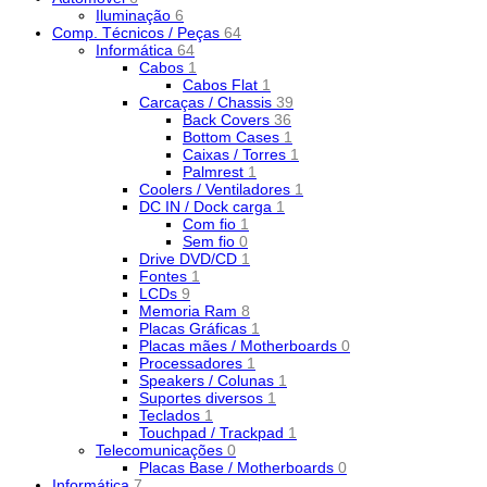
Iluminação
6
Comp. Técnicos / Peças
64
Informática
64
Cabos
1
Cabos Flat
1
Carcaças / Chassis
39
Back Covers
36
Bottom Cases
1
Caixas / Torres
1
Palmrest
1
Coolers / Ventiladores
1
DC IN / Dock carga
1
Com fio
1
Sem fio
0
Drive DVD/CD
1
Fontes
1
LCDs
9
Memoria Ram
8
Placas Gráficas
1
Placas mães / Motherboards
0
Processadores
1
Speakers / Colunas
1
Suportes diversos
1
Teclados
1
Touchpad / Trackpad
1
Telecomunicações
0
Placas Base / Motherboards
0
Informática
7