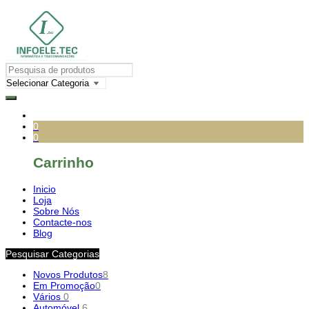
0
0
Carrinho
Inicio
Loja
Sobre Nós
Contacte-nos
Blog
Pesquisar Categorias
Novos Produtos
8
Em Promoção
0
Vários
0
Automóvel
6