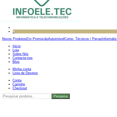
0
Novos Produtos
Em Promoção
Automóvel
Comp. Técnicos / Peças
Informáti
Inicio
Loja
Sobre Nós
Contacte-nos
Blog
Minha conta
Lista de Desejos
Conta
Carrinho
Checkout
Pesquisar
Pesquisa
por: