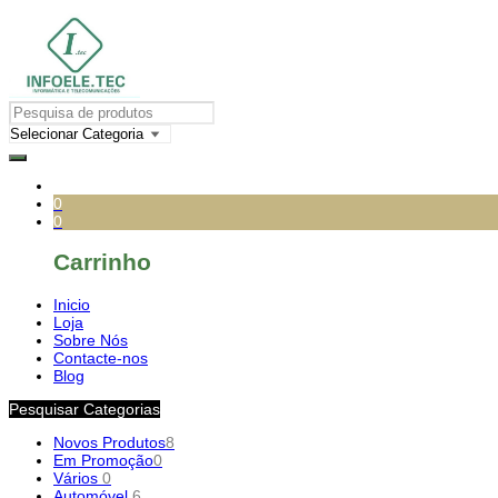
0
0
Carrinho
Inicio
Loja
Sobre Nós
Contacte-nos
Blog
Pesquisar Categorias
Novos Produtos
8
Em Promoção
0
Vários
0
Automóvel
6