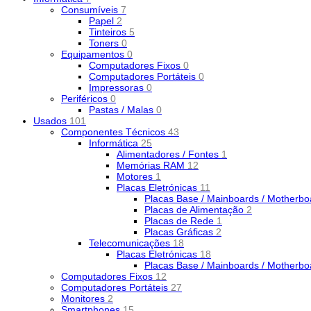
Consumíveis
7
Papel
2
Tinteiros
5
Toners
0
Equipamentos
0
Computadores Fixos
0
Computadores Portáteis
0
Impressoras
0
Periféricos
0
Pastas / Malas
0
Usados
101
Componentes Técnicos
43
Informática
25
Alimentadores / Fontes
1
Memórias RAM
12
Motores
1
Placas Eletrónicas
11
Placas Base / Mainboards / Motherb
Placas de Alimentação
2
Placas de Rede
1
Placas Gráficas
2
Telecomunicações
18
Placas Eletrónicas
18
Placas Base / Mainboards / Motherb
Computadores Fixos
12
Computadores Portáteis
27
Monitores
2
Smartphones
15