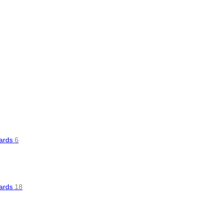
oards
6
oards
18