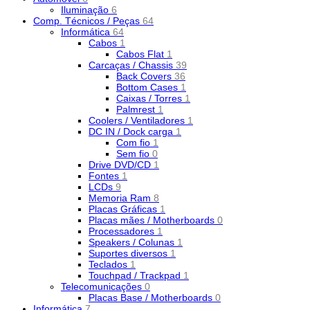
Iluminação
6
Comp. Técnicos / Peças
64
Informática
64
Cabos
1
Cabos Flat
1
Carcaças / Chassis
39
Back Covers
36
Bottom Cases
1
Caixas / Torres
1
Palmrest
1
Coolers / Ventiladores
1
DC IN / Dock carga
1
Com fio
1
Sem fio
0
Drive DVD/CD
1
Fontes
1
LCDs
9
Memoria Ram
8
Placas Gráficas
1
Placas mães / Motherboards
0
Processadores
1
Speakers / Colunas
1
Suportes diversos
1
Teclados
1
Touchpad / Trackpad
1
Telecomunicações
0
Placas Base / Motherboards
0
Informática
7