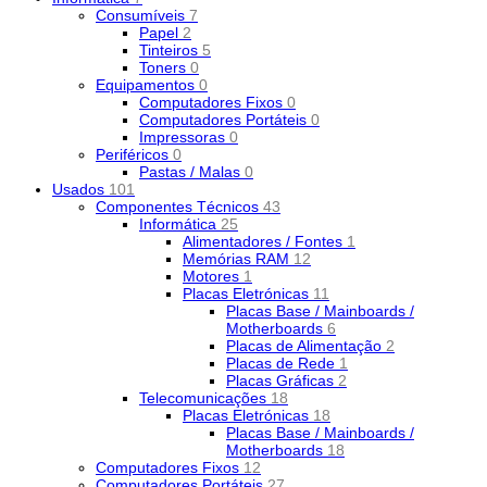
Consumíveis
7
Papel
2
Tinteiros
5
Toners
0
Equipamentos
0
Computadores Fixos
0
Computadores Portáteis
0
Impressoras
0
Periféricos
0
Pastas / Malas
0
Usados
101
Componentes Técnicos
43
Informática
25
Alimentadores / Fontes
1
Memórias RAM
12
Motores
1
Placas Eletrónicas
11
Placas Base / Mainboards /
Motherboards
6
Placas de Alimentação
2
Placas de Rede
1
Placas Gráficas
2
Telecomunicações
18
Placas Eletrónicas
18
Placas Base / Mainboards /
Motherboards
18
Computadores Fixos
12
Computadores Portáteis
27