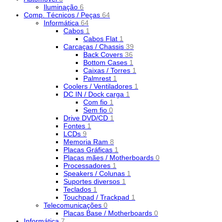
Iluminação
6
Comp. Técnicos / Peças
64
Informática
64
Cabos
1
Cabos Flat
1
Carcaças / Chassis
39
Back Covers
36
Bottom Cases
1
Caixas / Torres
1
Palmrest
1
Coolers / Ventiladores
1
DC IN / Dock carga
1
Com fio
1
Sem fio
0
Drive DVD/CD
1
Fontes
1
LCDs
9
Memoria Ram
8
Placas Gráficas
1
Placas mães / Motherboards
0
Processadores
1
Speakers / Colunas
1
Suportes diversos
1
Teclados
1
Touchpad / Trackpad
1
Telecomunicações
0
Placas Base / Motherboards
0
Informática
7