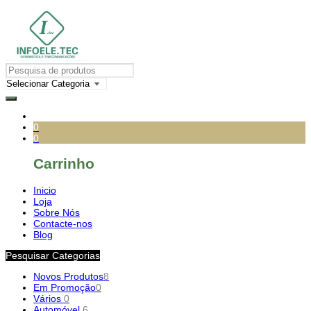
0
0
Carrinho
Inicio
Loja
Sobre Nós
Contacte-nos
Blog
Pesquisar Categorias
Novos Produtos
8
Em Promoção
0
Vários
0
Automóvel
6