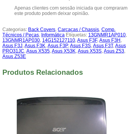
Apenas clientes com sessão iniciada que compraram
este produto podem deixar opinião.
Categorias:
Back Covers
,
Carcaças / Chassis
,
Comp.
Técnicos / Peças
,
Informática
Etiquetas:
13GNMR1AP010
,
13GNMR1AP030
,
14G152127110
,
Asus F3F
,
Asus F3H
,
Asus F3J
,
Asus F3K
,
Asus F3P
,
Asus F3S
,
Asus F3T
,
Asus
PRO31JC
,
Asus X535
,
Asus X53K
,
Asus X53S
,
Asus Z53
,
Asus Z53E
Produtos Relacionados