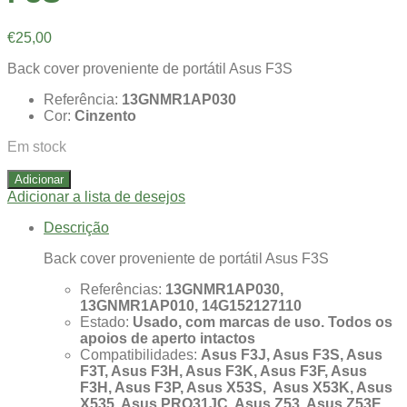
€
25,00
Back cover proveniente de portátil Asus F3S
Referência:
13GNMR1AP030
Cor:
Cinzento
Em stock
Adicionar
Adicionar a lista de desejos
Descrição
Back cover proveniente de portátil Asus F3S
Referências:
13GNMR1AP030,
13GNMR1AP010, 14G152127110
Estado:
Usado, com marcas de uso. Todos os
apoios de aperto intactos
Compatibilidades:
Asus F3J, Asus F3S, Asus
F3T, Asus F3H, Asus F3K, Asus F3F, Asus
F3H, Asus F3P, Asus X53S, Asus X53K, Asus
X535, Asus PRO31JC, Asus Z53, Asus Z53E