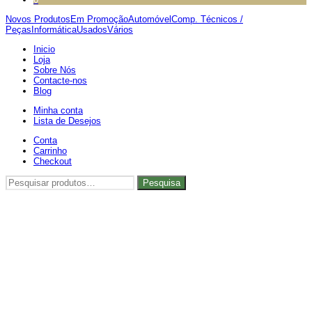
Novos Produtos
Em Promoção
Automóvel
Comp. Técnicos /
Peças
Informática
Usados
Vários
Inicio
Loja
Sobre Nós
Contacte-nos
Blog
Minha conta
Lista de Desejos
Conta
Carrinho
Checkout
Pesquisar
Pesquisa
por: