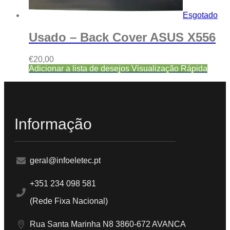
Esgotado
Usado – Back Cover ASUS X556
€
20,00
Adicionar a lista de desejos
Visualização Rápida
Informação
geral@infoeletec.pt
+351 234 098 581
(Rede Fixa Nacional)
Rua Santa Marinha N8 3860-672 AVANCA