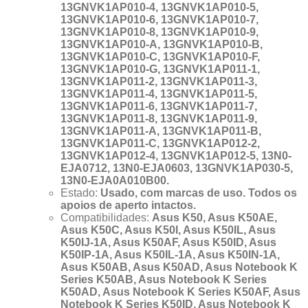
13GNVK1AP010-4, 13GNVK1AP010-5,
13GNVK1AP010-6, 13GNVK1AP010-7,
13GNVK1AP010-8, 13GNVK1AP010-9,
13GNVK1AP010-A, 13GNVK1AP010-B,
13GNVK1AP010-C, 13GNVK1AP010-F,
13GNVK1AP010-G, 13GNVK1AP011-1,
13GNVK1AP011-2, 13GNVK1AP011-3,
13GNVK1AP011-4, 13GNVK1AP011-5,
13GNVK1AP011-6, 13GNVK1AP011-7,
13GNVK1AP011-8, 13GNVK1AP011-9,
13GNVK1AP011-A, 13GNVK1AP011-B,
13GNVK1AP011-C, 13GNVK1AP012-2,
13GNVK1AP012-4, 13GNVK1AP012-5, 13N0-
EJA0712, 13N0-EJA0603, 13GNVK1AP030-5,
13N0-EJA0A010B00.
Estado:
Usado, com marcas de uso. Todos os
apoios de aperto intactos.
Compatibilidades:
Asus K50, Asus K50AE,
Asus K50C, Asus K50I, Asus K50IL, Asus
K50IJ-1A, Asus K50AF, Asus K50ID, Asus
K50IP-1A, Asus K50IL-1A, Asus K50IN-1A,
Asus K50AB, Asus K50AD, Asus Notebook K
Series K50AB, Asus Notebook K Series
K50AD, Asus Notebook K Series K50AF, Asus
Notebook K Series K50ID, Asus Notebook K