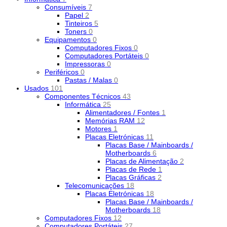
Consumíveis
7
Papel
2
Tinteiros
5
Toners
0
Equipamentos
0
Computadores Fixos
0
Computadores Portáteis
0
Impressoras
0
Periféricos
0
Pastas / Malas
0
Usados
101
Componentes Técnicos
43
Informática
25
Alimentadores / Fontes
1
Memórias RAM
12
Motores
1
Placas Eletrónicas
11
Placas Base / Mainboards /
Motherboards
6
Placas de Alimentação
2
Placas de Rede
1
Placas Gráficas
2
Telecomunicações
18
Placas Eletrónicas
18
Placas Base / Mainboards /
Motherboards
18
Computadores Fixos
12
Computadores Portáteis
27