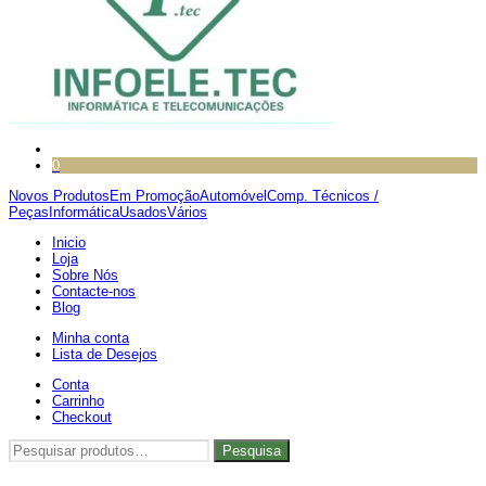
0
Novos Produtos
Em Promoção
Automóvel
Comp. Técnicos /
Peças
Informática
Usados
Vários
Inicio
Loja
Sobre Nós
Contacte-nos
Blog
Minha conta
Lista de Desejos
Conta
Carrinho
Checkout
Pesquisar
Pesquisa
por: