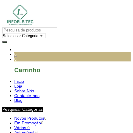
0
0
Carrinho
Inicio
Loja
Sobre Nós
Contacte-nos
Blog
Pesquisar Categorias
Novos Produtos
8
Em Promoção
0
Vários
0
Automóvel
6