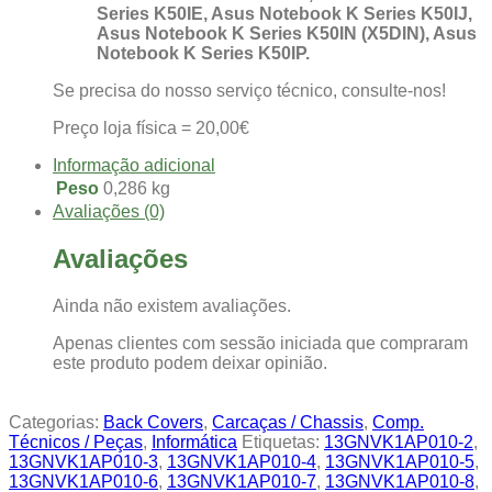
Series K50IE, Asus Notebook K Series K50IJ,
Asus Notebook K Series K50IN (X5DIN), Asus
Notebook K Series K50IP.
Se precisa do nosso serviço técnico, consulte-nos!
Preço loja física = 20,00€
Informação adicional
Peso
0,286 kg
Avaliações (0)
Avaliações
Ainda não existem avaliações.
Apenas clientes com sessão iniciada que compraram
este produto podem deixar opinião.
Categorias:
Back Covers
,
Carcaças / Chassis
,
Comp.
Técnicos / Peças
,
Informática
Etiquetas:
13GNVK1AP010-2
,
13GNVK1AP010-3
,
13GNVK1AP010-4
,
13GNVK1AP010-5
,
13GNVK1AP010-6
,
13GNVK1AP010-7
,
13GNVK1AP010-8
,