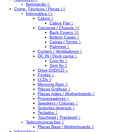
Iluminação
6
Comp. Técnicos / Peças
64
Informática
64
Cabos
1
Cabos Flat
1
Carcaças / Chassis
39
Back Covers
36
Bottom Cases
1
Caixas / Torres
1
Palmrest
1
Coolers / Ventiladores
1
DC IN / Dock carga
1
Com fio
1
Sem fio
0
Drive DVD/CD
1
Fontes
1
LCDs
9
Memoria Ram
8
Placas Gráficas
1
Placas mães / Motherboards
0
Processadores
1
Speakers / Colunas
1
Suportes diversos
1
Teclados
1
Touchpad / Trackpad
1
Telecomunicações
0
Placas Base / Motherboards
0
Informática
7