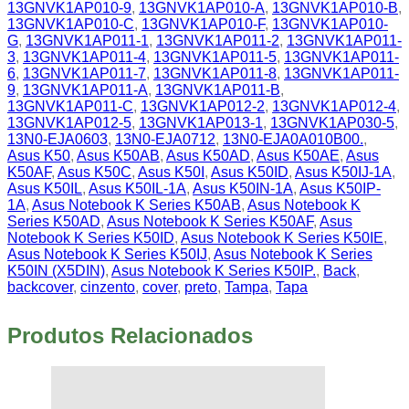
13GNVK1AP010-9
,
13GNVK1AP010-A
,
13GNVK1AP010-B
,
13GNVK1AP010-C
,
13GNVK1AP010-F
,
13GNVK1AP010-
G
,
13GNVK1AP011-1
,
13GNVK1AP011-2
,
13GNVK1AP011-
3
,
13GNVK1AP011-4
,
13GNVK1AP011-5
,
13GNVK1AP011-
6
,
13GNVK1AP011-7
,
13GNVK1AP011-8
,
13GNVK1AP011-
9
,
13GNVK1AP011-A
,
13GNVK1AP011-B
,
13GNVK1AP011-C
,
13GNVK1AP012-2
,
13GNVK1AP012-4
,
13GNVK1AP012-5
,
13GNVK1AP013-1
,
13GNVK1AP030-5
,
13N0-EJA0603
,
13N0-EJA0712
,
13N0-EJA0A010B00.
,
Asus K50
,
Asus K50AB
,
Asus K50AD
,
Asus K50AE
,
Asus
K50AF
,
Asus K50C
,
Asus K50I
,
Asus K50ID
,
Asus K50IJ-1A
,
Asus K50IL
,
Asus K50IL-1A
,
Asus K50IN-1A
,
Asus K50IP-
1A
,
Asus Notebook K Series K50AB
,
Asus Notebook K
Series K50AD
,
Asus Notebook K Series K50AF
,
Asus
Notebook K Series K50ID
,
Asus Notebook K Series K50IE
,
Asus Notebook K Series K50IJ
,
Asus Notebook K Series
K50IN (X5DIN)
,
Asus Notebook K Series K50IP.
,
Back
,
backcover
,
cinzento
,
cover
,
preto
,
Tampa
,
Tapa
Produtos Relacionados