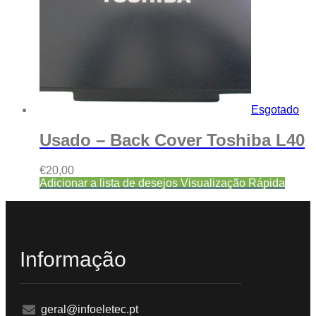
Esgotado
Usado – Back Cover Toshiba L40
€
20,00
Adicionar a lista de desejos
Visualização Rápida
Informação
geral@infoeletec.pt