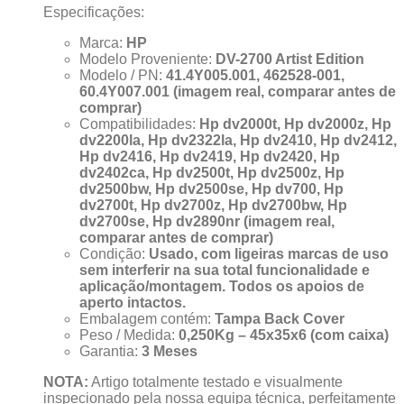
Especificações:
Marca:
HP
Modelo Proveniente:
DV-2700 Artist Edition
Modelo / PN:
41.4Y005.001, 462528-001,
60.4Y007.001
(imagem real, comparar antes de
comprar)
Compatibilidades:
Hp dv2000t, Hp dv2000z, Hp
dv2200la, Hp dv2322la, Hp dv2410, Hp dv2412,
Hp dv2416, Hp dv2419, Hp dv2420, Hp
dv2402ca, Hp dv2500t, Hp dv2500z, Hp
dv2500bw, Hp dv2500se, Hp dv700, Hp
dv2700t, Hp dv2700z, Hp dv2700bw, Hp
dv2700se, Hp dv2890nr
(imagem real,
comparar antes de comprar)
Condição:
Usado, com ligeiras marcas de uso
sem interferir na sua total funcionalidade e
aplicação/montagem. Todos os apoios de
aperto intactos.
Embalagem contém:
Tampa Back Cover
Peso / Medida:
0,250Kg – 45x35x6 (com caixa)
Garantia:
3 Meses
NOTA:
Artigo totalmente testado e visualmente
inspecionado pela nossa equipa técnica, perfeitamente