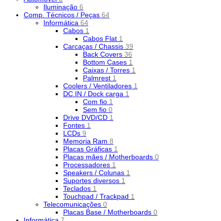
Iluminação
6
Comp. Técnicos / Peças
64
Informática
64
Cabos
1
Cabos Flat
1
Carcaças / Chassis
39
Back Covers
36
Bottom Cases
1
Caixas / Torres
1
Palmrest
1
Coolers / Ventiladores
1
DC IN / Dock carga
1
Com fio
1
Sem fio
0
Drive DVD/CD
1
Fontes
1
LCDs
9
Memoria Ram
8
Placas Gráficas
1
Placas mães / Motherboards
0
Processadores
1
Speakers / Colunas
1
Suportes diversos
1
Teclados
1
Touchpad / Trackpad
1
Telecomunicações
0
Placas Base / Motherboards
0
Informática
7