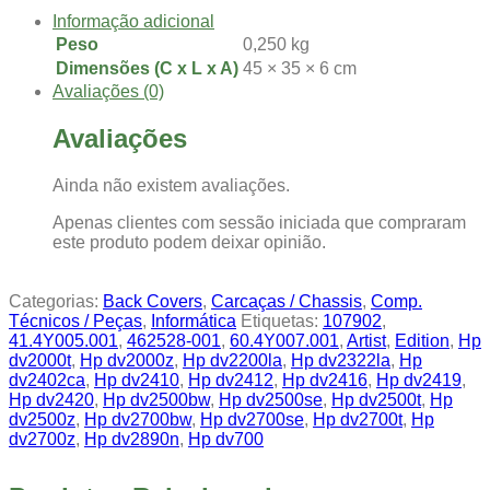
Informação adicional
Peso
0,250 kg
Dimensões (C x L x A)
45 × 35 × 6 cm
Avaliações (0)
Avaliações
Ainda não existem avaliações.
Apenas clientes com sessão iniciada que compraram
este produto podem deixar opinião.
Categorias:
Back Covers
,
Carcaças / Chassis
,
Comp.
Técnicos / Peças
,
Informática
Etiquetas:
107902
,
41.4Y005.001
,
462528-001
,
60.4Y007.001
,
Artist
,
Edition
,
Hp
dv2000t
,
Hp dv2000z
,
Hp dv2200la
,
Hp dv2322la
,
Hp
dv2402ca
,
Hp dv2410
,
Hp dv2412
,
Hp dv2416
,
Hp dv2419
,
Hp dv2420
,
Hp dv2500bw
,
Hp dv2500se
,
Hp dv2500t
,
Hp
dv2500z
,
Hp dv2700bw
,
Hp dv2700se
,
Hp dv2700t
,
Hp
dv2700z
,
Hp dv2890n
,
Hp dv700