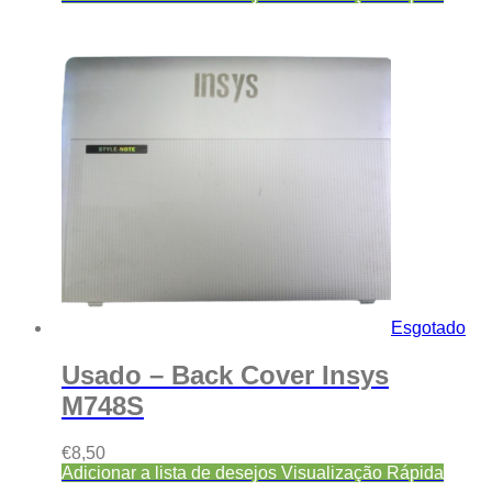
Esgotado
Usado – Back Cover Insys
M748S
€
8,50
Adicionar a lista de desejos
Visualização Rápida