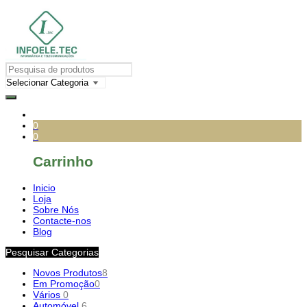
0
0
Carrinho
Inicio
Loja
Sobre Nós
Contacte-nos
Blog
Pesquisar Categorias
Novos Produtos
8
Em Promoção
0
Vários
0
Automóvel
6