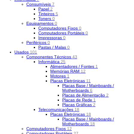
Consumíveis
7
Papel
2
Tinteiros
5
Toners
0
Equipamentos
0
Computadores Fixos
0
Computadores Portáteis
0
Impressoras
0
Periféricos
0
Pastas / Malas
0
Usados
101
Componentes Técnicos
43
Informática
25
Alimentadores / Fontes
1
Memórias RAM
12
Motores
1
Placas Eletrónicas
11
Placas Base / Mainboards /
Motherboards
6
Placas de Alimentação
2
Placas de Rede
1
Placas Gráficas
2
Telecomunicações
18
Placas Eletrónicas
18
Placas Base / Mainboards /
Motherboards
18
Computadores Fixos
12
Computadores Portáteis
27