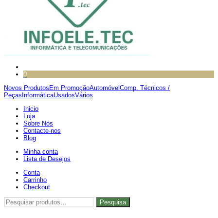
0
Novos Produtos
Em Promoção
Automóvel
Comp. Técnicos /
Peças
Informática
Usados
Vários
Inicio
Loja
Sobre Nós
Contacte-nos
Blog
Minha conta
Lista de Desejos
Conta
Carrinho
Checkout
Pesquisar
Pesquisa
por: