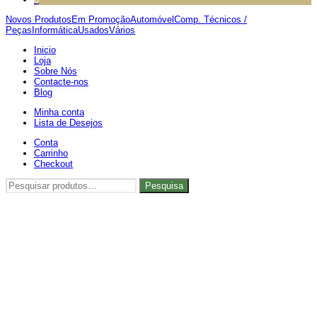
Novos Produtos
Em Promoção
Automóvel
Comp. Técnicos /
Peças
Informática
Usados
Vários
Inicio
Loja
Sobre Nós
Contacte-nos
Blog
Minha conta
Lista de Desejos
Conta
Carrinho
Checkout
Pesquisar
Pesquisa
por: