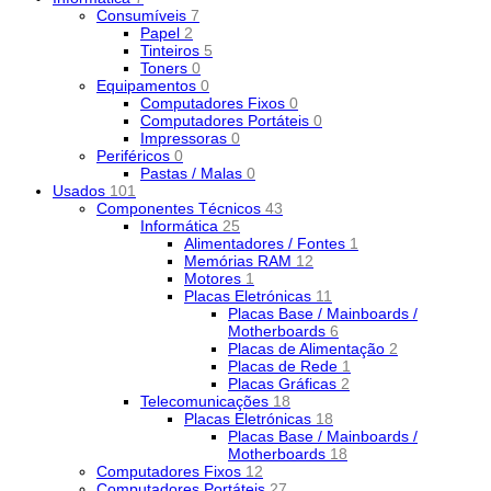
Consumíveis
7
Papel
2
Tinteiros
5
Toners
0
Equipamentos
0
Computadores Fixos
0
Computadores Portáteis
0
Impressoras
0
Periféricos
0
Pastas / Malas
0
Usados
101
Componentes Técnicos
43
Informática
25
Alimentadores / Fontes
1
Memórias RAM
12
Motores
1
Placas Eletrónicas
11
Placas Base / Mainboards /
Motherboards
6
Placas de Alimentação
2
Placas de Rede
1
Placas Gráficas
2
Telecomunicações
18
Placas Eletrónicas
18
Placas Base / Mainboards /
Motherboards
18
Computadores Fixos
12
Computadores Portáteis
27