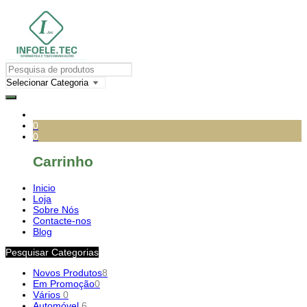
0
0
Carrinho
Inicio
Loja
Sobre Nós
Contacte-nos
Blog
Pesquisar Categorias
Novos Produtos
8
Em Promoção
0
Vários
0
Automóvel
6