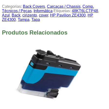
Categorias:
Back Covers
,
Carcaças / Chassis
,
Comp.
Técnicos / Peças
,
Informática
Etiquetas:
48KT6LCTP48
,
Azul
,
Back
,
cinzento
,
cover
,
HP Pavilion ZE4300
,
HP
ZE4300
,
Tampa
,
Tapa
Produtos Relacionados