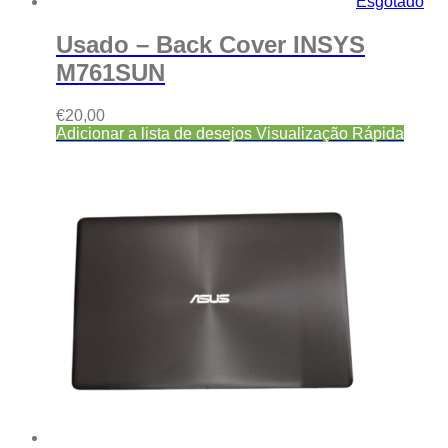
Esgotado
Usado – Back Cover INSYS
M761SUN
€
20,00
Adicionar a lista de desejos
Visualização Rápida