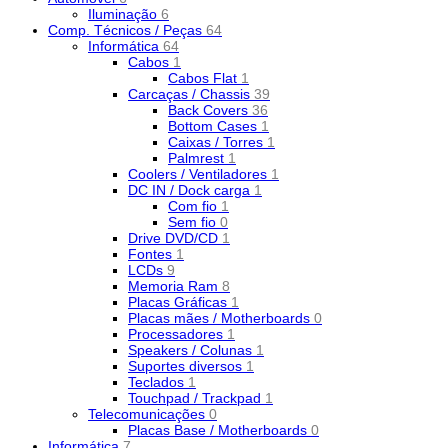
Iluminação
6
Comp. Técnicos / Peças
64
Informática
64
Cabos
1
Cabos Flat
1
Carcaças / Chassis
39
Back Covers
36
Bottom Cases
1
Caixas / Torres
1
Palmrest
1
Coolers / Ventiladores
1
DC IN / Dock carga
1
Com fio
1
Sem fio
0
Drive DVD/CD
1
Fontes
1
LCDs
9
Memoria Ram
8
Placas Gráficas
1
Placas mães / Motherboards
0
Processadores
1
Speakers / Colunas
1
Suportes diversos
1
Teclados
1
Touchpad / Trackpad
1
Telecomunicações
0
Placas Base / Motherboards
0
Informática
7