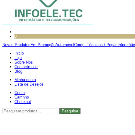
0
Novos Produtos
Em Promoção
Automóvel
Comp. Técnicos / Peças
Informáti
Inicio
Loja
Sobre Nós
Contacte-nos
Blog
Minha conta
Lista de Desejos
Conta
Carrinho
Checkout
Pesquisar
Pesquisa
por: