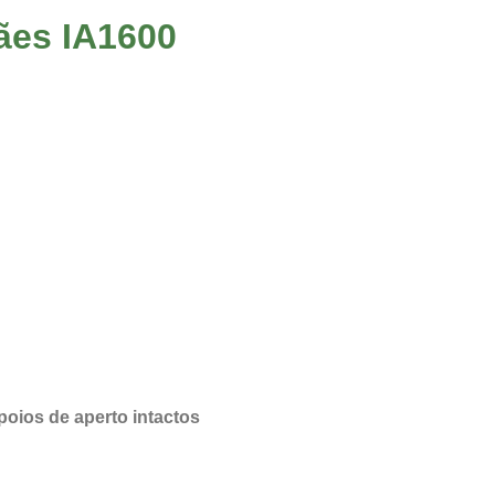
ães IA1600
oios de aperto intactos