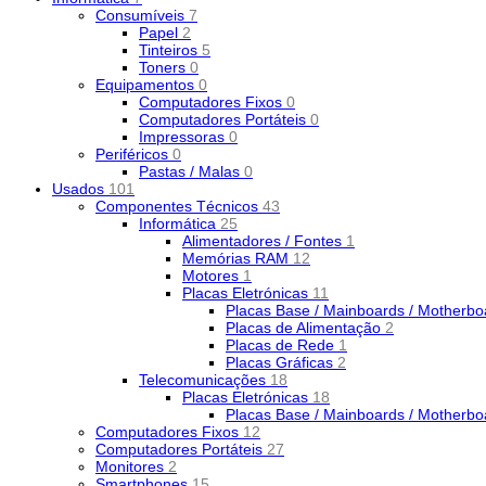
Consumíveis
7
Papel
2
Tinteiros
5
Toners
0
Equipamentos
0
Computadores Fixos
0
Computadores Portáteis
0
Impressoras
0
Periféricos
0
Pastas / Malas
0
Usados
101
Componentes Técnicos
43
Informática
25
Alimentadores / Fontes
1
Memórias RAM
12
Motores
1
Placas Eletrónicas
11
Placas Base / Mainboards / Motherb
Placas de Alimentação
2
Placas de Rede
1
Placas Gráficas
2
Telecomunicações
18
Placas Eletrónicas
18
Placas Base / Mainboards / Motherb
Computadores Fixos
12
Computadores Portáteis
27
Monitores
2
Smartphones
15