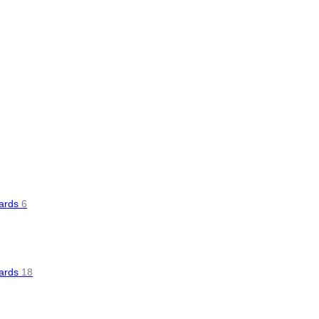
oards
6
oards
18