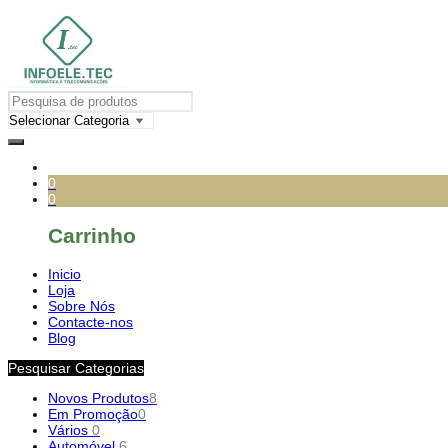
0
0
Carrinho
Inicio
Loja
Sobre Nós
Contacte-nos
Blog
Pesquisar Categorias
Novos Produtos
8
Em Promoção
0
Vários
0
Automóvel
6