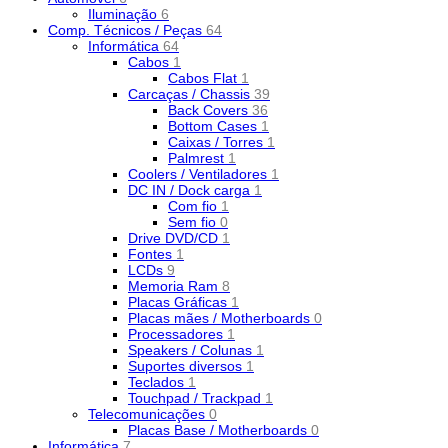
Iluminação
6
Comp. Técnicos / Peças
64
Informática
64
Cabos
1
Cabos Flat
1
Carcaças / Chassis
39
Back Covers
36
Bottom Cases
1
Caixas / Torres
1
Palmrest
1
Coolers / Ventiladores
1
DC IN / Dock carga
1
Com fio
1
Sem fio
0
Drive DVD/CD
1
Fontes
1
LCDs
9
Memoria Ram
8
Placas Gráficas
1
Placas mães / Motherboards
0
Processadores
1
Speakers / Colunas
1
Suportes diversos
1
Teclados
1
Touchpad / Trackpad
1
Telecomunicações
0
Placas Base / Motherboards
0
Informática
7