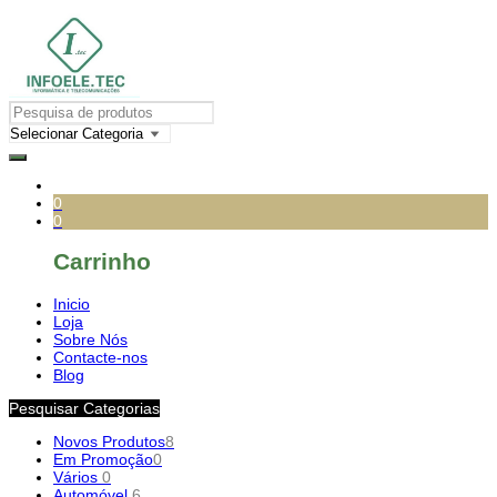
0
0
Carrinho
Inicio
Loja
Sobre Nós
Contacte-nos
Blog
Pesquisar Categorias
Novos Produtos
8
Em Promoção
0
Vários
0
Automóvel
6