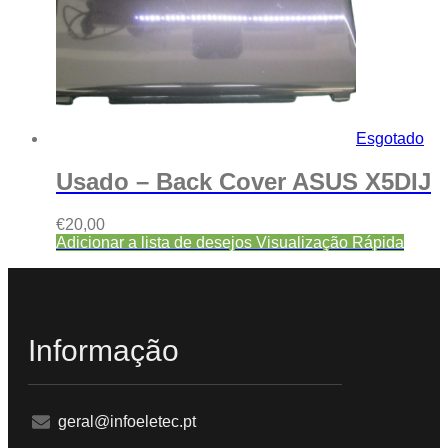
Esgotado
Usado – Back Cover ASUS X5DIJ
€
20,00
Adicionar a lista de desejos
Visualização Rápida
Informação
geral@infoeletec.pt