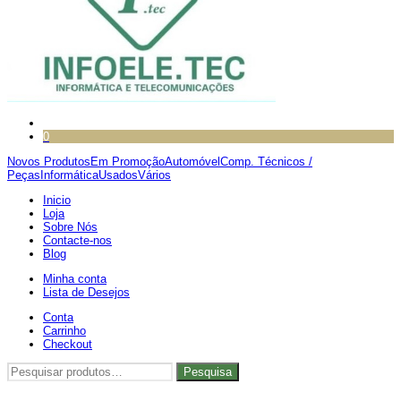
0
Novos Produtos
Em Promoção
Automóvel
Comp. Técnicos /
Peças
Informática
Usados
Vários
Inicio
Loja
Sobre Nós
Contacte-nos
Blog
Minha conta
Lista de Desejos
Conta
Carrinho
Checkout
Pesquisar
Pesquisa
por: