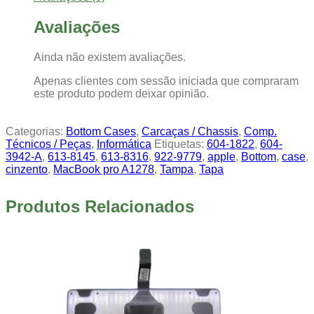
Avaliações
Ainda não existem avaliações.
Apenas clientes com sessão iniciada que compraram
este produto podem deixar opinião.
Categorias:
Bottom Cases
,
Carcaças / Chassis
,
Comp.
Técnicos / Peças
,
Informática
Etiquetas:
604-1822
,
604-
3942-A
,
613-8145
,
613-8316
,
922-9779
,
apple
,
Bottom
,
case
,
cinzento
,
MacBook pro A1278
,
Tampa
,
Tapa
Produtos Relacionados