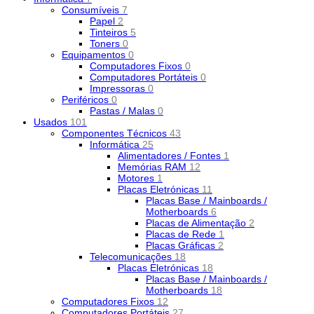
Consumíveis
7
Papel
2
Tinteiros
5
Toners
0
Equipamentos
0
Computadores Fixos
0
Computadores Portáteis
0
Impressoras
0
Periféricos
0
Pastas / Malas
0
Usados
101
Componentes Técnicos
43
Informática
25
Alimentadores / Fontes
1
Memórias RAM
12
Motores
1
Placas Eletrónicas
11
Placas Base / Mainboards /
Motherboards
6
Placas de Alimentação
2
Placas de Rede
1
Placas Gráficas
2
Telecomunicações
18
Placas Eletrónicas
18
Placas Base / Mainboards /
Motherboards
18
Computadores Fixos
12
Computadores Portáteis
27