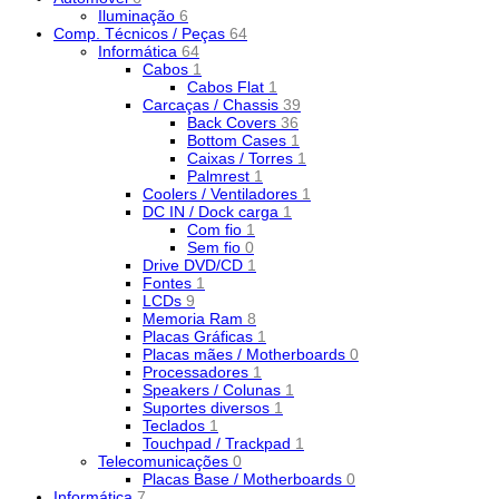
Iluminação
6
Comp. Técnicos / Peças
64
Informática
64
Cabos
1
Cabos Flat
1
Carcaças / Chassis
39
Back Covers
36
Bottom Cases
1
Caixas / Torres
1
Palmrest
1
Coolers / Ventiladores
1
DC IN / Dock carga
1
Com fio
1
Sem fio
0
Drive DVD/CD
1
Fontes
1
LCDs
9
Memoria Ram
8
Placas Gráficas
1
Placas mães / Motherboards
0
Processadores
1
Speakers / Colunas
1
Suportes diversos
1
Teclados
1
Touchpad / Trackpad
1
Telecomunicações
0
Placas Base / Motherboards
0
Informática
7