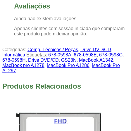
Avaliações
Ainda não existem avaliações.
Apenas clientes com sessão iniciada que compraram
este produto podem deixar opinião.
Categorias:
Comp. Técnicos / Peças
,
Drive DVD/CD
,
Informática
Etiquetas:
678-0598A
,
678-0598E
,
678-0598G
,
678-0598H
,
Drive DVD/CD
,
GS23N
,
MacBook A1342
,
MacBook pro A1278
,
MacBook Pro A1286
,
MacBook Pro
A1297
Produtos Relacionados