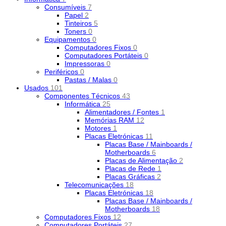
Consumíveis
7
Papel
2
Tinteiros
5
Toners
0
Equipamentos
0
Computadores Fixos
0
Computadores Portáteis
0
Impressoras
0
Periféricos
0
Pastas / Malas
0
Usados
101
Componentes Técnicos
43
Informática
25
Alimentadores / Fontes
1
Memórias RAM
12
Motores
1
Placas Eletrónicas
11
Placas Base / Mainboards /
Motherboards
6
Placas de Alimentação
2
Placas de Rede
1
Placas Gráficas
2
Telecomunicações
18
Placas Eletrónicas
18
Placas Base / Mainboards /
Motherboards
18
Computadores Fixos
12
Computadores Portáteis
27