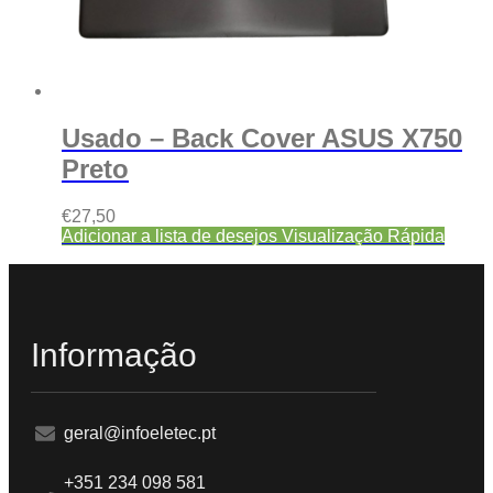
Usado – Back Cover ASUS X750
Preto
€
27,50
Adicionar a lista de desejos
Visualização Rápida
Informação
geral@infoeletec.pt
+351 234 098 581