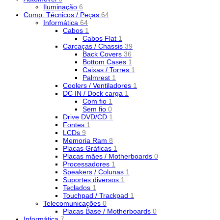
Iluminação
6
Comp. Técnicos / Peças
64
Informática
64
Cabos
1
Cabos Flat
1
Carcaças / Chassis
39
Back Covers
36
Bottom Cases
1
Caixas / Torres
1
Palmrest
1
Coolers / Ventiladores
1
DC IN / Dock carga
1
Com fio
1
Sem fio
0
Drive DVD/CD
1
Fontes
1
LCDs
9
Memoria Ram
8
Placas Gráficas
1
Placas mães / Motherboards
0
Processadores
1
Speakers / Colunas
1
Suportes diversos
1
Teclados
1
Touchpad / Trackpad
1
Telecomunicações
0
Placas Base / Motherboards
0
Informática
7