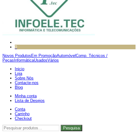
0
Novos Produtos
Em Promoção
Automóvel
Comp. Técnicos /
Peças
Informática
Usados
Vários
Inicio
Loja
Sobre Nós
Contacte-nos
Blog
Minha conta
Lista de Desejos
Conta
Carrinho
Checkout
Pesquisar
Pesquisa
por: