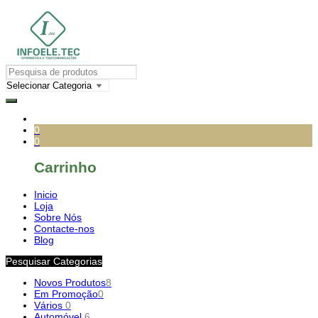
0
0
Carrinho
Inicio
Loja
Sobre Nós
Contacte-nos
Blog
Pesquisar Categorias
Novos Produtos
8
Em Promoção
0
Vários
0
Automóvel
6