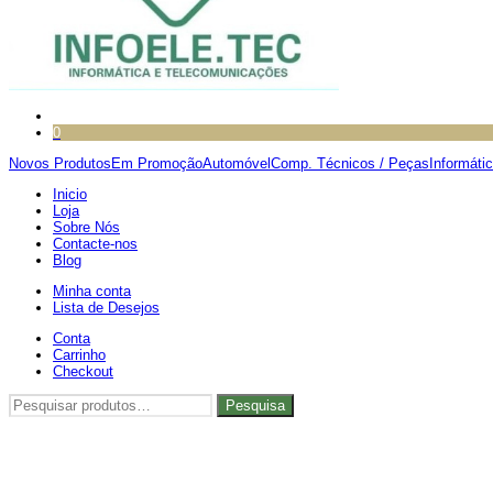
0
Novos Produtos
Em Promoção
Automóvel
Comp. Técnicos / Peças
Informáti
Inicio
Loja
Sobre Nós
Contacte-nos
Blog
Minha conta
Lista de Desejos
Conta
Carrinho
Checkout
Pesquisar
Pesquisa
por: