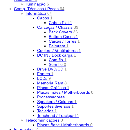
Iluminação
6
Comp. Técnicos / Peças
64
Informática
64
Cabos
1
Cabos Flat
1
Carcaças / Chassis
39
Back Covers
36
Bottom Cases
1
Caixas / Torres
1
Palmrest
1
Coolers / Ventiladores
1
DC IN / Dock carga
1
Com fio
1
Sem fio
0
Drive DVD/CD
1
Fontes
1
LCDs
9
Memoria Ram
8
Placas Gráficas
1
Placas mães / Motherboards
0
Processadores
1
Speakers / Colunas
1
Suportes diversos
1
Teclados
1
Touchpad / Trackpad
1
Telecomunicações
0
Placas Base / Motherboards
0
Informática
7