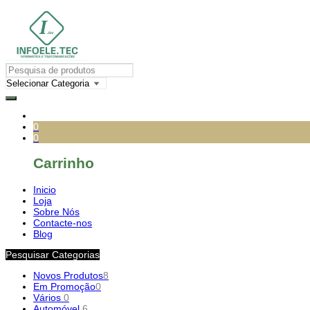
0
0
Carrinho
Inicio
Loja
Sobre Nós
Contacte-nos
Blog
Pesquisar Categorias
Novos Produtos
8
Em Promoção
0
Vários
0
Automóvel
6