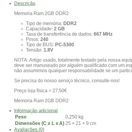
Memoria
Descrição
Ram
2GB
Memoria Ram 2GB DDR2
DDR2
para
Tipo de memória:
DDR2
Servidor
Capacidade:
2 GB
Taxa de transferência de dados:
667 MHz
Pinos:
240
Tipo de BUS:
PC-5300
Tensão:
1.8V
NOTA: Artigo usado, totalmente testado pela nossa equip
deve ser manuseado por alguém qualificado com um espa
não assumimos qualquer responsabilidade se um particula
Se precisa do nosso serviço técnico, consulte-nos!
Preço loja física = 27,50€
Memoria Ram 2GB DDR2
Informação adicional
Peso
0,250 kg
Dimensões (C x L x A)
25 × 21 × 9 cm
Avaliações (0)