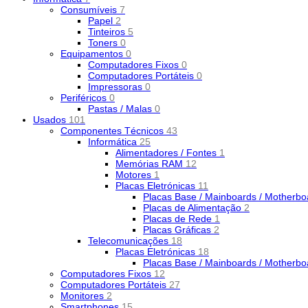
Consumíveis
7
Papel
2
Tinteiros
5
Toners
0
Equipamentos
0
Computadores Fixos
0
Computadores Portáteis
0
Impressoras
0
Periféricos
0
Pastas / Malas
0
Usados
101
Componentes Técnicos
43
Informática
25
Alimentadores / Fontes
1
Memórias RAM
12
Motores
1
Placas Eletrónicas
11
Placas Base / Mainboards / Motherb
Placas de Alimentação
2
Placas de Rede
1
Placas Gráficas
2
Telecomunicações
18
Placas Eletrónicas
18
Placas Base / Mainboards / Motherb
Computadores Fixos
12
Computadores Portáteis
27
Monitores
2
Smartphones
15