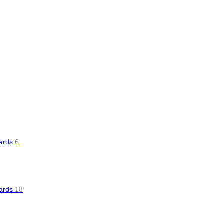
oards
6
oards
18