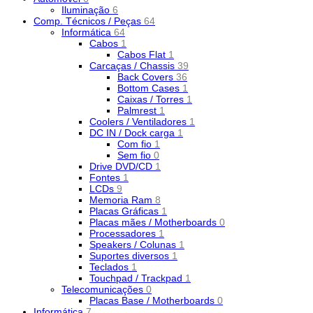
Iluminação
6
Comp. Técnicos / Peças
64
Informática
64
Cabos
1
Cabos Flat
1
Carcaças / Chassis
39
Back Covers
36
Bottom Cases
1
Caixas / Torres
1
Palmrest
1
Coolers / Ventiladores
1
DC IN / Dock carga
1
Com fio
1
Sem fio
0
Drive DVD/CD
1
Fontes
1
LCDs
9
Memoria Ram
8
Placas Gráficas
1
Placas mães / Motherboards
0
Processadores
1
Speakers / Colunas
1
Suportes diversos
1
Teclados
1
Touchpad / Trackpad
1
Telecomunicações
0
Placas Base / Motherboards
0
Informática
7