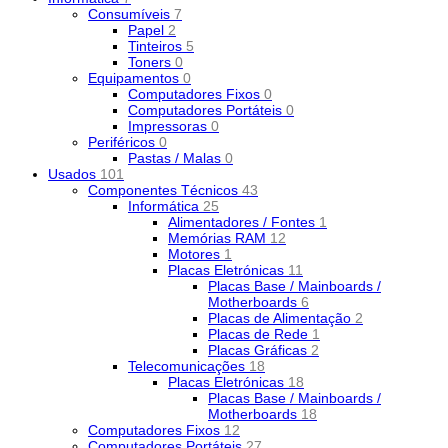
Consumíveis
7
Papel
2
Tinteiros
5
Toners
0
Equipamentos
0
Computadores Fixos
0
Computadores Portáteis
0
Impressoras
0
Periféricos
0
Pastas / Malas
0
Usados
101
Componentes Técnicos
43
Informática
25
Alimentadores / Fontes
1
Memórias RAM
12
Motores
1
Placas Eletrónicas
11
Placas Base / Mainboards /
Motherboards
6
Placas de Alimentação
2
Placas de Rede
1
Placas Gráficas
2
Telecomunicações
18
Placas Eletrónicas
18
Placas Base / Mainboards /
Motherboards
18
Computadores Fixos
12
Computadores Portáteis
27