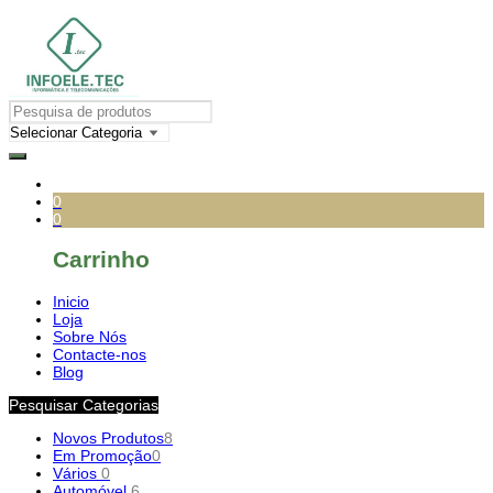
0
0
Carrinho
Inicio
Loja
Sobre Nós
Contacte-nos
Blog
Pesquisar Categorias
Novos Produtos
8
Em Promoção
0
Vários
0
Automóvel
6