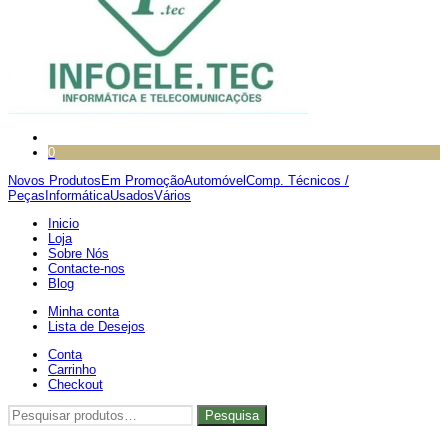
0
Novos Produtos
Em Promoção
Automóvel
Comp. Técnicos /
Peças
Informática
Usados
Vários
Inicio
Loja
Sobre Nós
Contacte-nos
Blog
Minha conta
Lista de Desejos
Conta
Carrinho
Checkout
Pesquisar
Pesquisa
por: