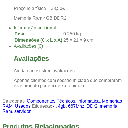
Preço loja física = 38,50€
Memoria Ram 4GB DDR2
Informação adicional
Peso
0,250 kg
Dimensões (C x L x A)
25 × 21 × 9 cm
Avaliações (0)
Avaliações
Ainda não existem avaliações.
Apenas clientes com sessão iniciada que compraram
este produto podem deixar opinião.
Categorias:
Componentes Técnicos
,
Informática
,
Memórias
RAM
,
Usados
Etiquetas:
4
,
4gb
,
667Mhz
,
DDr2
,
memoria
,
Ram
,
servidor
Produtos Relacionados