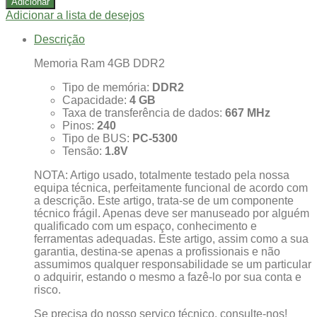
Adicionar
Usado
Adicionar a lista de desejos
-
Memoria
Descrição
Ram
4GB
Memoria Ram 4GB DDR2
DDR2
para
Tipo de memória:
DDR2
Servidor
Capacidade:
4 GB
Taxa de transferência de dados:
667 MHz
Pinos:
240
Tipo de BUS:
PC-5300
Tensão:
1.8V
NOTA: Artigo usado, totalmente testado pela nossa
equipa técnica, perfeitamente funcional de acordo com
a descrição. Este artigo, trata-se de um componente
técnico frágil. Apenas deve ser manuseado por alguém
qualificado com um espaço, conhecimento e
ferramentas adequadas. Este artigo, assim como a sua
garantia, destina-se apenas a profissionais e não
assumimos qualquer responsabilidade se um particular
o adquirir, estando o mesmo a fazê-lo por sua conta e
risco.
Se precisa do nosso serviço técnico, consulte-nos!