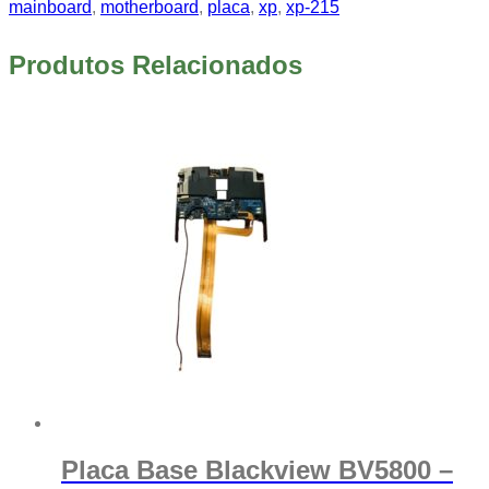
mainboard
,
motherboard
,
placa
,
xp
,
xp-215
Produtos Relacionados
Placa Base Blackview BV5800 –