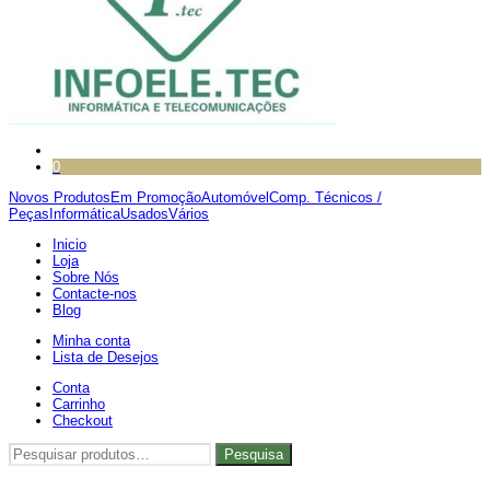
0
Novos Produtos
Em Promoção
Automóvel
Comp. Técnicos /
Peças
Informática
Usados
Vários
Inicio
Loja
Sobre Nós
Contacte-nos
Blog
Minha conta
Lista de Desejos
Conta
Carrinho
Checkout
Pesquisar
Pesquisa
por: