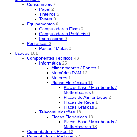
Consumíveis
7
Papel
2
Tinteiros
5
Toners
0
Equipamentos
0
Computadores Fixos
0
Computadores Portáteis
0
Impressoras
0
Periféricos
0
Pastas / Malas
0
Usados
101
Componentes Técnicos
43
Informática
25
Alimentadores / Fontes
1
Memórias RAM
12
Motores
1
Placas Eletrónicas
11
Placas Base / Mainboards /
Motherboards
6
Placas de Alimentação
2
Placas de Rede
1
Placas Gráficas
2
Telecomunicações
18
Placas Eletrónicas
18
Placas Base / Mainboards /
Motherboards
18
Computadores Fixos
12
Computadores Portáteis
27