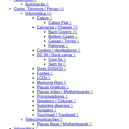
Iluminação
6
Comp. Técnicos / Peças
64
Informática
64
Cabos
1
Cabos Flat
1
Carcaças / Chassis
39
Back Covers
36
Bottom Cases
1
Caixas / Torres
1
Palmrest
1
Coolers / Ventiladores
1
DC IN / Dock carga
1
Com fio
1
Sem fio
0
Drive DVD/CD
1
Fontes
1
LCDs
9
Memoria Ram
8
Placas Gráficas
1
Placas mães / Motherboards
0
Processadores
1
Speakers / Colunas
1
Suportes diversos
1
Teclados
1
Touchpad / Trackpad
1
Telecomunicações
0
Placas Base / Motherboards
0
Informática
7