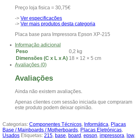
Preço loja fisica = 30,75€
->
Ver especificações
->
Ver mais produtos desta categoria
Placa base para Impressora Epson XP-215
Informação adicional
Peso
0,2 kg
Dimensões (C x L x A)
18 × 12 × 5 cm
Avaliações (0)
Avaliações
Ainda não existem avaliações.
Apenas clientes com sessão iniciada que compraram
este produto podem deixar opinião.
Categorias:
Componentes Técnicos
,
Informática
,
Placas
Base / Mainboards / Motherboards
,
Placas Eletrónicas
,
Usados
Etiquetas:
215
,
base
,
board
,
epson
,
impressora
,
low
,