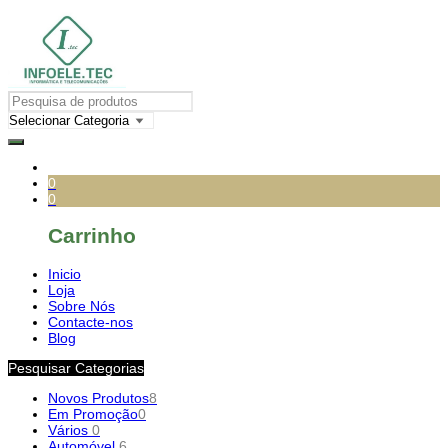
0
0
Carrinho
Inicio
Loja
Sobre Nós
Contacte-nos
Blog
Pesquisar Categorias
Novos Produtos
8
Em Promoção
0
Vários
0
Automóvel
6