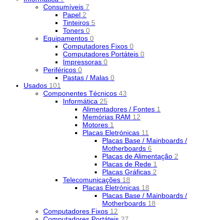
Consumíveis
7
Papel
2
Tinteiros
5
Toners
0
Equipamentos
0
Computadores Fixos
0
Computadores Portáteis
0
Impressoras
0
Periféricos
0
Pastas / Malas
0
Usados
101
Componentes Técnicos
43
Informática
25
Alimentadores / Fontes
1
Memórias RAM
12
Motores
1
Placas Eletrónicas
11
Placas Base / Mainboards /
Motherboards
6
Placas de Alimentação
2
Placas de Rede
1
Placas Gráficas
2
Telecomunicações
18
Placas Eletrónicas
18
Placas Base / Mainboards /
Motherboards
18
Computadores Fixos
12
Computadores Portáteis
27