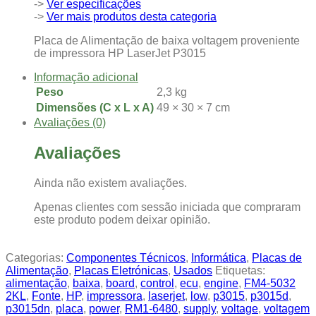
->
Ver especificações
->
Ver mais produtos desta categoria
Placa de Alimentação de baixa voltagem proveniente
de impressora HP LaserJet P3015
Informação adicional
Peso
2,3 kg
Dimensões (C x L x A)
49 × 30 × 7 cm
Avaliações (0)
Avaliações
Ainda não existem avaliações.
Apenas clientes com sessão iniciada que compraram
este produto podem deixar opinião.
Categorias:
Componentes Técnicos
,
Informática
,
Placas de
Alimentação
,
Placas Eletrónicas
,
Usados
Etiquetas:
alimentação
,
baixa
,
board
,
control
,
ecu
,
engine
,
FM4-5032
2KL
,
Fonte
,
HP
,
impressora
,
laserjet
,
low
,
p3015
,
p3015d
,
p3015dn
,
placa
,
power
,
RM1-6480
,
supply
,
voltage
,
voltagem