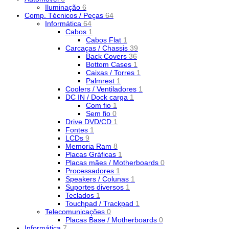
Iluminação
6
Comp. Técnicos / Peças
64
Informática
64
Cabos
1
Cabos Flat
1
Carcaças / Chassis
39
Back Covers
36
Bottom Cases
1
Caixas / Torres
1
Palmrest
1
Coolers / Ventiladores
1
DC IN / Dock carga
1
Com fio
1
Sem fio
0
Drive DVD/CD
1
Fontes
1
LCDs
9
Memoria Ram
8
Placas Gráficas
1
Placas mães / Motherboards
0
Processadores
1
Speakers / Colunas
1
Suportes diversos
1
Teclados
1
Touchpad / Trackpad
1
Telecomunicações
0
Placas Base / Motherboards
0
Informática
7