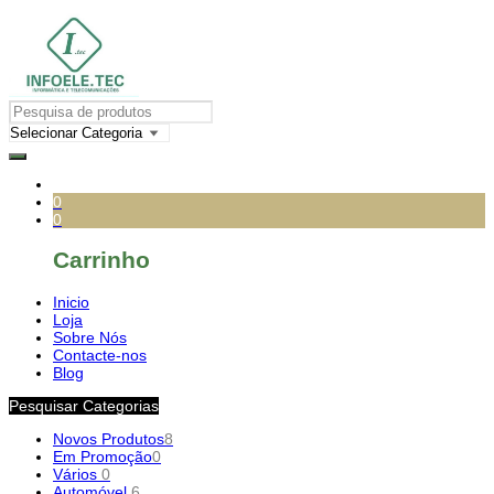
0
0
Carrinho
Inicio
Loja
Sobre Nós
Contacte-nos
Blog
Pesquisar Categorias
Novos Produtos
8
Em Promoção
0
Vários
0
Automóvel
6