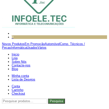
0
Novos Produtos
Em Promoção
Automóvel
Comp. Técnicos /
Peças
Informática
Usados
Vários
Inicio
Loja
Sobre Nós
Contacte-nos
Blog
Minha conta
Lista de Desejos
Conta
Carrinho
Checkout
Pesquisar
Pesquisa
por: