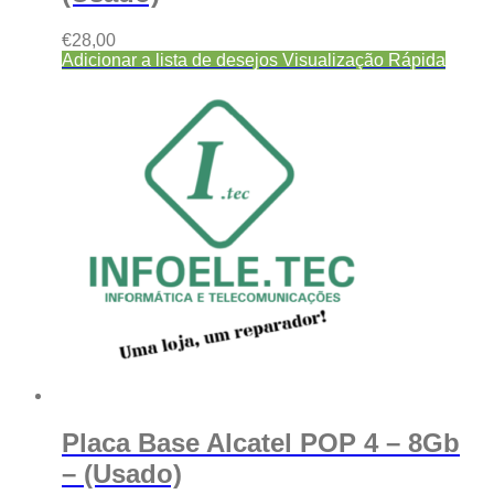
€
28,00
Adicionar a lista de desejos
Visualização Rápida
Placa Base Alcatel POP 4 – 8Gb
– (Usado)