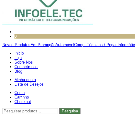
0
Novos Produtos
Em Promoção
Automóvel
Comp. Técnicos / Peças
Informáti
Inicio
Loja
Sobre Nós
Contacte-nos
Blog
Minha conta
Lista de Desejos
Conta
Carrinho
Checkout
Pesquisar
Pesquisa
por: