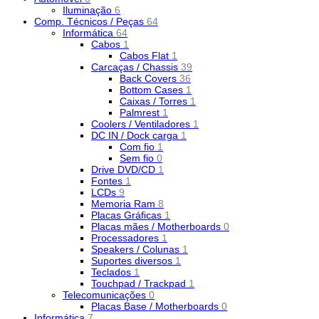
Iluminação
6
Comp. Técnicos / Peças
64
Informática
64
Cabos
1
Cabos Flat
1
Carcaças / Chassis
39
Back Covers
36
Bottom Cases
1
Caixas / Torres
1
Palmrest
1
Coolers / Ventiladores
1
DC IN / Dock carga
1
Com fio
1
Sem fio
0
Drive DVD/CD
1
Fontes
1
LCDs
9
Memoria Ram
8
Placas Gráficas
1
Placas mães / Motherboards
0
Processadores
1
Speakers / Colunas
1
Suportes diversos
1
Teclados
1
Touchpad / Trackpad
1
Telecomunicações
0
Placas Base / Motherboards
0
Informática
7