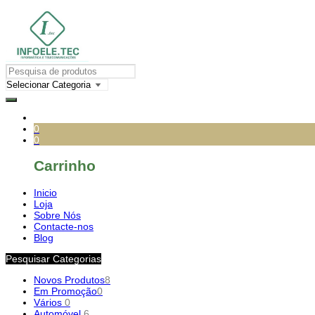
0
0
Carrinho
Inicio
Loja
Sobre Nós
Contacte-nos
Blog
Pesquisar Categorias
Novos Produtos
8
Em Promoção
0
Vários
0
Automóvel
6