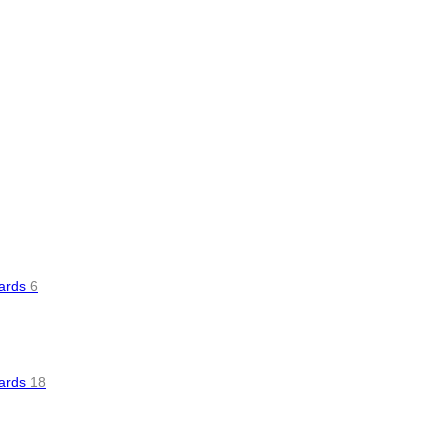
oards
6
oards
18