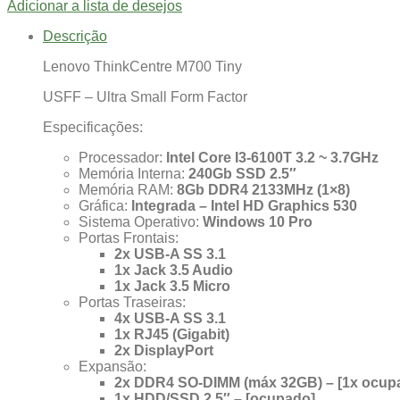
Adicionar a lista de desejos
Descrição
Lenovo ThinkCentre M700 Tiny
USFF – Ultra Small Form Factor
Especificações:
Processador:
Intel Core I3-6100T 3.2 ~ 3.7GHz
Memória Interna:
240Gb SSD 2.5″
Memória RAM:
8Gb DDR4 2133MHz (1×8)
Gráfica:
Integrada – Intel HD Graphics 530
Sistema Operativo:
Windows 10 Pro
Portas Frontais:
2x USB-A SS 3.1
1x Jack 3.5 Audio
1x Jack 3.5 Micro
Portas Traseiras:
4x USB-A SS 3.1
1x RJ45 (Gigabit)
2x DisplayPort
Expansão:
2x DDR4 SO-DIMM (máx 32GB) – [1x ocup
1x HDD/SSD 2.5″ – [ocupado]