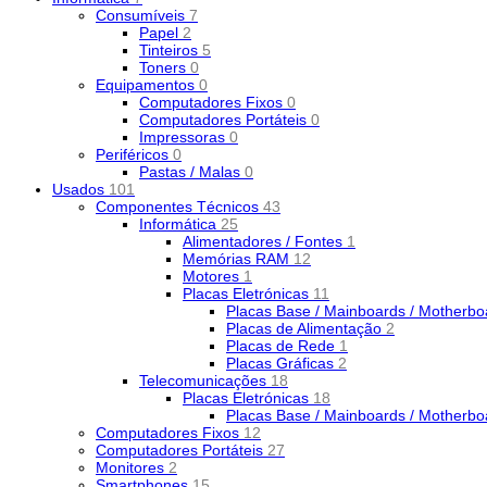
Consumíveis
7
Papel
2
Tinteiros
5
Toners
0
Equipamentos
0
Computadores Fixos
0
Computadores Portáteis
0
Impressoras
0
Periféricos
0
Pastas / Malas
0
Usados
101
Componentes Técnicos
43
Informática
25
Alimentadores / Fontes
1
Memórias RAM
12
Motores
1
Placas Eletrónicas
11
Placas Base / Mainboards / Motherb
Placas de Alimentação
2
Placas de Rede
1
Placas Gráficas
2
Telecomunicações
18
Placas Eletrónicas
18
Placas Base / Mainboards / Motherb
Computadores Fixos
12
Computadores Portáteis
27
Monitores
2
Smartphones
15