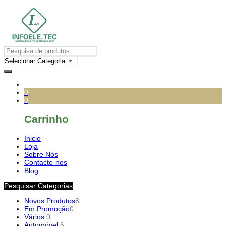
0
0
Carrinho
Inicio
Loja
Sobre Nós
Contacte-nos
Blog
Pesquisar Categorias
Novos Produtos
8
Em Promoção
0
Vários
0
Automóvel
6