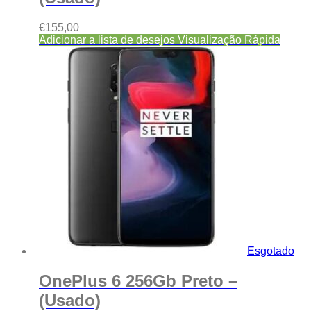
€
155,00
Adicionar a lista de desejos
Visualização Rápida
Esgotado
OnePlus 6 256Gb Preto –
(Usado)