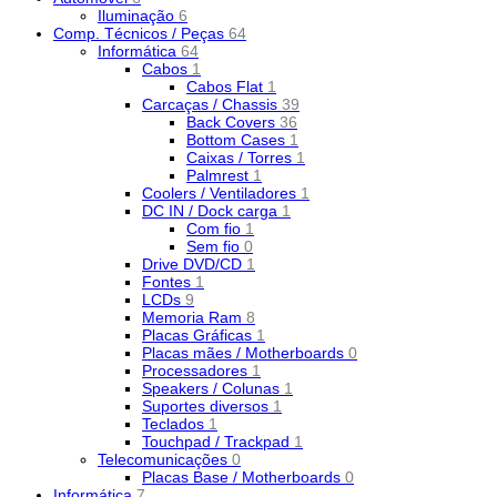
Iluminação
6
Comp. Técnicos / Peças
64
Informática
64
Cabos
1
Cabos Flat
1
Carcaças / Chassis
39
Back Covers
36
Bottom Cases
1
Caixas / Torres
1
Palmrest
1
Coolers / Ventiladores
1
DC IN / Dock carga
1
Com fio
1
Sem fio
0
Drive DVD/CD
1
Fontes
1
LCDs
9
Memoria Ram
8
Placas Gráficas
1
Placas mães / Motherboards
0
Processadores
1
Speakers / Colunas
1
Suportes diversos
1
Teclados
1
Touchpad / Trackpad
1
Telecomunicações
0
Placas Base / Motherboards
0
Informática
7