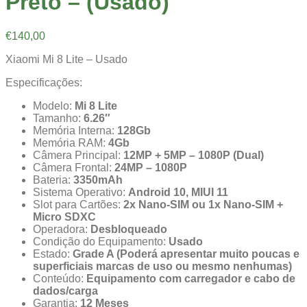
Preto – (Usado)
€
140,00
Xiaomi Mi 8 Lite – Usado
Especificações:
Modelo:
Mi 8 Lite
Tamanho:
6.26″
Memória Interna:
128Gb
Memória RAM:
4Gb
Câmera Principal:
12MP + 5MP – 1080P (Dual)
Câmera Frontal:
24MP – 1080P
Bateria:
3350mAh
Sistema Operativo:
Android 10, MIUI 11
Slot para Cartões:
2x Nano-SIM ou 1x Nano-SIM +
Micro SDXC
Operadora:
Desbloqueado
Condição do Equipamento:
Usado
Estado:
Grade A (Poderá apresentar muito poucas e
superficiais marcas de uso ou mesmo nenhumas)
Conteúdo:
Equipamento com carregador e cabo de
dados/carga
Garantia:
12 Meses