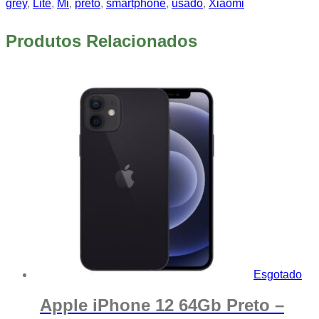
grey
,
Lite
,
Mi
,
preto
,
smartphone
,
usado
,
Xiaomi
Produtos Relacionados
Esgotado
Apple iPhone 12 64Gb Preto –