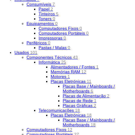
Consumíveis
7
Papel
2
Tinteiros
5
Toners
0
Equipamentos
0
Computadores Fixos
0
Computadores Portáteis
0
Impressoras
0
Periféricos
0
Pastas / Malas
0
Usados
101
Componentes Técnicos
43
Informática
25
Alimentadores / Fontes
1
Memórias RAM
12
Motores
1
Placas Eletrónicas
11
Placas Base / Mainboards /
Motherboards
6
Placas de Alimentação
2
Placas de Rede
1
Placas Gráficas
2
Telecomunicações
18
Placas Eletrónicas
18
Placas Base / Mainboards /
Motherboards
18
Computadores Fixos
12
Computadores Portáteis
27