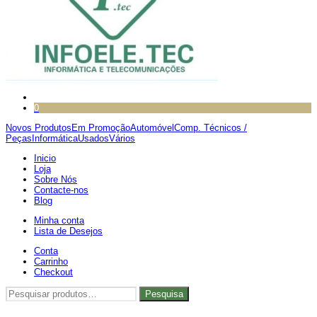
0
Novos Produtos
Em Promoção
Automóvel
Comp. Técnicos /
Peças
Informática
Usados
Vários
Inicio
Loja
Sobre Nós
Contacte-nos
Blog
Minha conta
Lista de Desejos
Conta
Carrinho
Checkout
Pesquisar
Pesquisa
por: